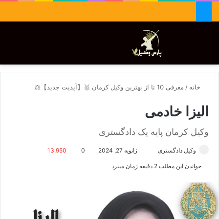
جستجو برای
تغییر پوسته
منو
خانه
/
معرفی 10 تا از بهترین وکیل کرمان 🥇【آپدیت جدید】⚖️
الیزا خادمی
وکیل کرمان پایه یک دادگستری
وکیل دادگستری
ا
ژانویه 27, 2024
0
13,950
ر
خواندن این مطلب 2 دقیقه زمان میبرد
س
ا
ل
ا