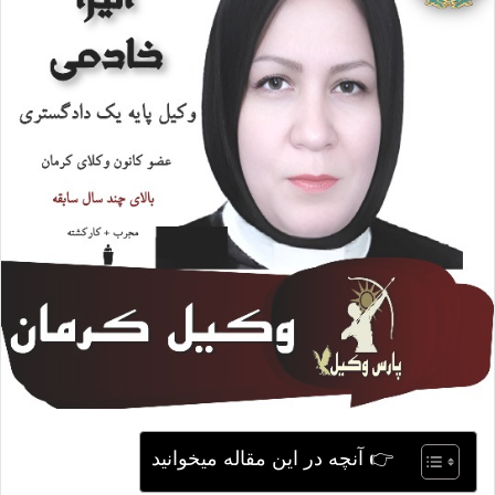
ی
م
ی
ل
👉 آنچه در این مقاله میخوانید