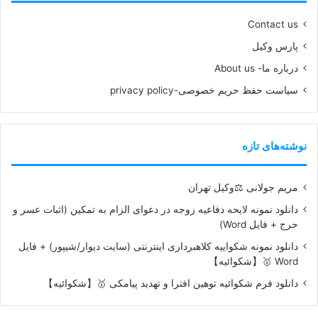
Contact us
پارس وکیل
درباره ما- About us
سیاست حفظ حریم خصوصی-privacy policy
نوشته‌های تازه
مریم جولانی ⚖️وکیل تهران
دانلود نمونه لایحه دفاعیه زوجه در دعوای الزام به تمکین (اثبات عسر و
حرج + فایل Word)
دانلود نمونه شکواییه کلاهبرداری اینترنتی (سایت دیوار/شیپور) + فایل
Word 🥇【شکوائیه】
دانلود فرم شکوائیه توهین افترا و تهدید پیامکی 🥇【شکوائیه】