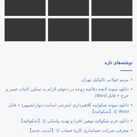
نوشته‌های تازه
مریم جولانی ⚖️وکیل تهران
دانلود نمونه لایحه دفاعیه زوجه در دعوای الزام به تمکین (اثبات عسر و
حرج + فایل Word)
دانلود نمونه شکواییه کلاهبرداری اینترنتی (سایت دیوار/شیپور) + فایل
Word 🥇【شکوائیه】
دانلود فرم شکوائیه توهین افترا و تهدید پیامکی 🥇【شکوائیه】
معرفی شرکت حسابداری کاریا حساب 🥇【آپدیت جدید】