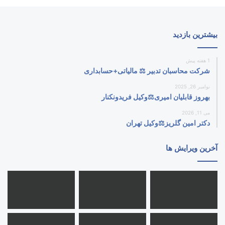
بیشترین بازدید
1 هفته پیش
شرکت محاسبان تدبیر ⚖️ مالیاتی+حسابداری
نوامبر 26, 2025
بهروز قابلیان امیری⚖️وکیل فریدونکنار
می 11, 2026
دکتر امین گلریز⚖️وکیل تهران
آخرین ویرایش ها