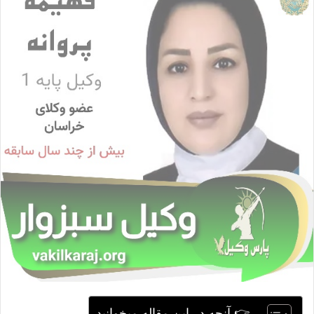
ا
ی
م
ی
ل
👉 آنچه در این مقاله میخوانید