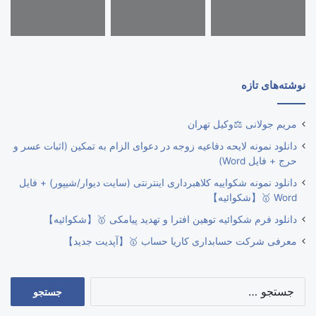
نوشته‌های تازه
مریم جولانی ⚖️وکیل تهران
دانلود نمونه لایحه دفاعیه زوجه در دعوای الزام به تمکین (اثبات عسر و
حرج + فایل Word)
دانلود نمونه شکواییه کلاهبرداری اینترنتی (سایت دیوار/شیپور) + فایل
Word 🥇【شکوائیه】
دانلود فرم شکوائیه توهین افترا و تهدید پیامکی 🥇【شکوائیه】
معرفی شرکت حسابداری کاریا حساب 🥇【آپدیت جدید】
جستجو
برای: