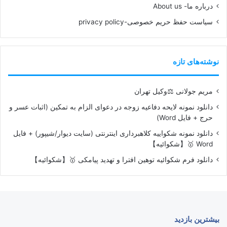
درباره ما- About us
سیاست حفظ حریم خصوصی-privacy policy
نوشته‌های تازه
مریم جولانی ⚖️وکیل تهران
دانلود نمونه لایحه دفاعیه زوجه در دعوای الزام به تمکین (اثبات عسر و
حرج + فایل Word)
دانلود نمونه شکواییه کلاهبرداری اینترنتی (سایت دیوار/شیپور) + فایل
Word 🥇【شکوائیه】
دانلود فرم شکوائیه توهین افترا و تهدید پیامکی 🥇【شکوائیه】
بیشترین بازدید