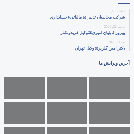
1 هفته پیش
شرکت محاسبان تدبیر ⚖️ مالیاتی+حسابداری
نوامبر 26, 2025
بهروز قابلیان امیری⚖️وکیل فریدونکنار
می 11, 2026
دکتر امین گلریز⚖️وکیل تهران
آخرین ویرایش ها