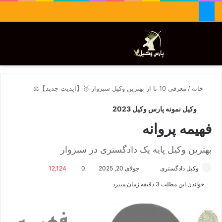
جستجو برای
تغییر پوسته
منو
خانه
/
معرفی 10 تا از بهترین وکیل سبزوار 🥇【آپدیت جدید】⚖️
وکیل نمونه پارس وکیل 2023
فهیمه پروانه
بهترین وکیل پایه یک دادگستری در سبزوار
وکیل دادگستری
ا
جولای 20, 2025
0
12,124
ر
خواندن این مطلب 3 دقیقه زمان میبرد
س
ا
ل