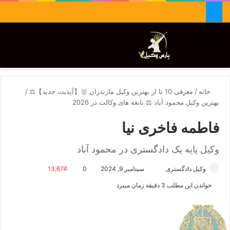
جستجو برای
تغییر پوسته
منو
خانه
/
معرفی 10 تا از بهترین وکیل مازندران 🥇【آپدیت جدید】⚖️
/
بهترین وکیل محمود آباد ⚖️ نابغه های وکالت در 2026
فاطمه فاخری نیا
وکیل پایه یک دادگستری در محمود آباد
وکیل دادگستری
ا
سپتامبر 9, 2024
0
13,674
ر
خواندن این مطلب 3 دقیقه زمان میبرد
س
ا
ل