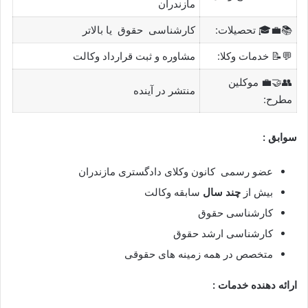
مازندران
📚💼🎓 تحصیلات:
کارشناسی حقوق یا بالاتر
💬📝 خدمات وکلا:
مشاوره و ثبت قرارداد وکالت
👥🤝💼 موکلین
منتشر در آینده
مطرح:
سوابق :
عضو رسمی کانون وکلای دادگستری مازندران
بیش از
چند سال
سابقه وکالت
کارشناسی حقوق
کارشناسی ارشد حقوق
متخصص در همه زمینه های حقوقی
ارائه دهنده خدمات :