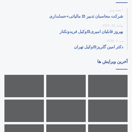
1 هفته پیش
شرکت محاسبان تدبیر ⚖️ مالیاتی+حسابداری
نوامبر 26, 2025
بهروز قابلیان امیری⚖️وکیل فریدونکنار
می 11, 2026
دکتر امین گلریز⚖️وکیل تهران
آخرین ویرایش ها