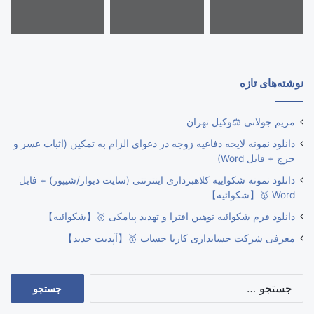
نوشته‌های تازه
مریم جولانی ⚖️وکیل تهران
دانلود نمونه لایحه دفاعیه زوجه در دعوای الزام به تمکین (اثبات عسر و
حرج + فایل Word)
دانلود نمونه شکواییه کلاهبرداری اینترنتی (سایت دیوار/شیپور) + فایل
Word 🥇【شکوائیه】
دانلود فرم شکوائیه توهین افترا و تهدید پیامکی 🥇【شکوائیه】
معرفی شرکت حسابداری کاریا حساب 🥇【آپدیت جدید】
جستجو
برای: