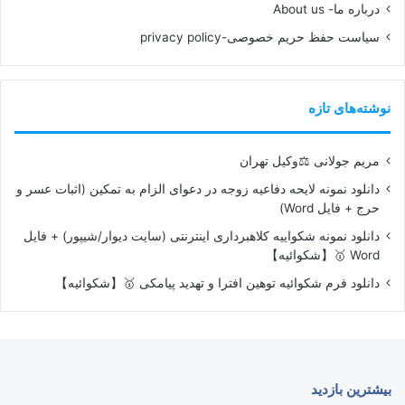
درباره ما- About us
سیاست حفظ حریم خصوصی-privacy policy
نوشته‌های تازه
مریم جولانی ⚖️وکیل تهران
دانلود نمونه لایحه دفاعیه زوجه در دعوای الزام به تمکین (اثبات عسر و
حرج + فایل Word)
دانلود نمونه شکواییه کلاهبرداری اینترنتی (سایت دیوار/شیپور) + فایل
Word 🥇【شکوائیه】
دانلود فرم شکوائیه توهین افترا و تهدید پیامکی 🥇【شکوائیه】
بیشترین بازدید