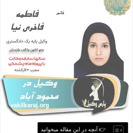
ا
ی
م
ی
ل
👉 آنچه در این مقاله میخوانید