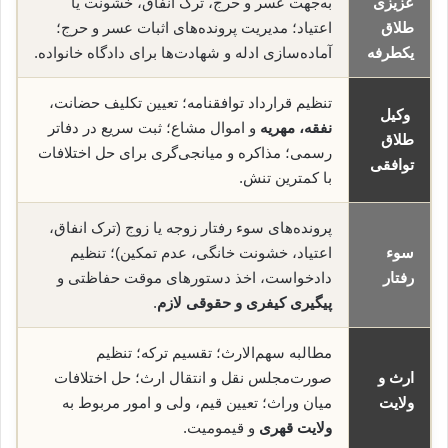
عزیزی
به‌جهت عسر و حرج، ترک انفاق، خشونت یا
طلاق
اعتیاد؛ مدیریت پرونده‌های اثبات عسر و حرج؛
یکطرفه
آماده‌سازی ادله و شهادت‌ها برای دادگاه خانواده.
تنظیم قرارداد توافقنامه؛ تعیین تکلیف حضانت،
وکیل
نفقه، مهریه
و اموال مشاع؛ ثبت سریع در دفاتر
طلاق
رسمی؛ مذاکره و میانجی‌گری برای حل اختلافات
توافقی
با کمترین تنش.
پرونده‌های سوء رفتار زوجه یا زوج (ترک انفاق،
سوء
اعتیاد، خشونت خانگی، عدم تمکین)؛ تنظیم
رفتار
دادخواست، اخذ دستورهای موقت حفاظتی و
پیگیری کیفری و حقوقی لازم
.
مطالبه سهم‌الارث؛ تقسیم ترکه؛ تنظیم
ارث و
صورت‌مجلس نقل و انتقال ارث؛ حل اختلافات
ولایت
میان وراث؛ تعیین قیم، ولی و امور مربوط به
ولایت قهری
و قیمومیت.