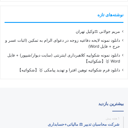
نوشته‌های تازه
مریم جولانی ⚖️وکیل تهران
دانلود نمونه لایحه دفاعیه زوجه در دعوای الزام به تمکین (اثبات عسر و
حرج + فایل Word)
دانلود نمونه شکواییه کلاهبرداری اینترنتی (سایت دیوار/شیپور) + فایل
Word 🥇【شکوائیه】
دانلود فرم شکوائیه توهین افترا و تهدید پیامکی 🥇【شکوائیه】
بیشترین بازدید
1 هفته پیش
شرکت محاسبان تدبیر ⚖️ مالیاتی+حسابداری