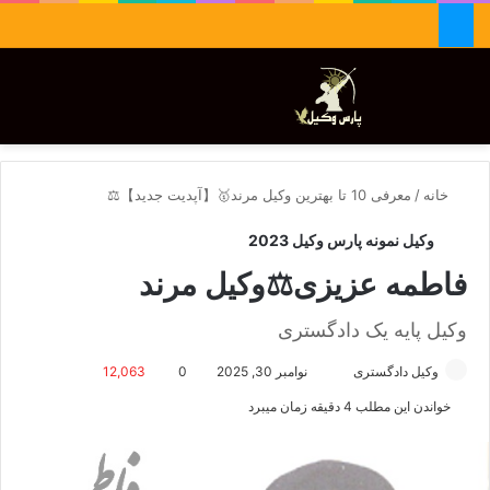
جستجو برای
تغییر پوسته
منو
خانه
/
معرفی 10 تا بهترین وکیل مرند🥇【آپدیت جدید】⚖️
وکیل نمونه پارس وکیل 2023
فاطمه عزیزی⚖️وکیل مرند
وکیل پایه یک دادگستری
وکیل دادگستری
ا
نوامبر 30, 2025
0
12,063
ر
خواندن این مطلب 4 دقیقه زمان میبرد
س
ا
ل