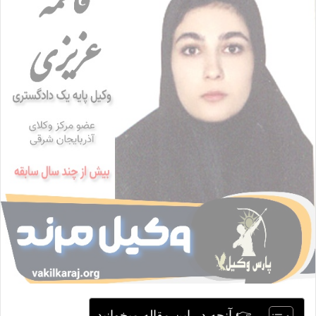
ا
ی
م
ی
ل
👉 آنچه در این مقاله میخوانید