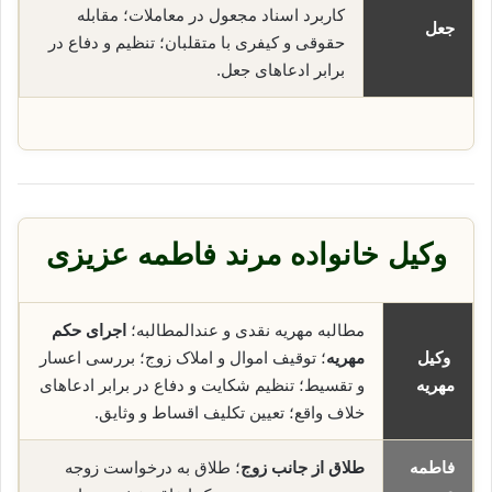
کاربرد اسناد مجعول در معاملات؛ مقابله
جعل
حقوقی و کیفری با متقلبان؛ تنظیم و دفاع در
برابر ادعاهای جعل.
وکیل خانواده مرند فاطمه عزیزی
مطالبه مهریه نقدی و عندالمطالبه؛
اجرای حکم
وکیل
مهریه
؛ توقیف اموال و املاک زوج؛ بررسی اعسار
مهریه
و تقسیط؛ تنظیم شکایت و دفاع در برابر ادعاهای
خلاف واقع؛ تعیین تکلیف اقساط و وثایق.
فاطمه
طلاق از جانب زوج
؛ طلاق به درخواست زوجه