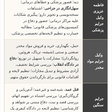
دیه؛ قصور پزشکی و خطاهای درمانی؛
فاطمه
سهل‌انگاری در جراحی
؛ اشتباهات
عزیزی
نسخه‌نویسی و تجویز دارو؛ پیگیری شکایات
وکیل
علیه مراکز درمانی؛ حضور و دفاع در
جرایم
کمیسیون‌های پزشکی قانونی؛ مطالبه
پزشکی
خسارت و تنظیم لایحه‌های تخصصی پزشکی.
حمل، نگهداری، خرید و فروش مواد مخدر
صنعتی و سنتی (شیشه، تریاک، هروئین،
وکیل
روانگردان)؛ مشارکت یا تسهیل در توزیع؛
دفاع
جرایم مواد
در دادگاه انقلاب
؛ بررسی شرایط تخفیف،
مخدر
آزادی مشروط و تبدیل مجازات؛ تنظیم لایحه و
اقدامات قانونی برای بازگرداندن حقوق متهم.
قتل عمد
، شبه‌عمد و غیرعمد؛ آدم‌ربایی و
گروگان‌گیری؛ بررسی اشتباه در تفهیم اتهام،
جرایم
بررسی قصد و نیت، دفاع مبتنی بر شواهد و
سنگین
کارشناسی؛ تنظیم لایحه در دادگاه کیفری یک