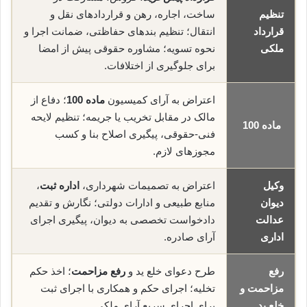
تنظیم
ساخت، اجاره، رهن و قراردادهای نقل و
قرارداد
انتقال؛ تنظیم بندهای حفاظتی، ضمانت اجرا و
ملکی
نحوه تسویه؛ مشاوره حقوقی پیش از امضا
برای جلوگیری از اختلافات.
اعتراض به آرای کمیسیون
ماده 100
؛ دفاع از
مالک در مقابل تخریب یا جریمه؛ تنظیم لایحه
ماده 100
فنی-حقوقی، پیگیری اصلاح بنا و کسب
مجوزهای لازم.
وکیل
اعتراض به تصمیمات شهرداری،
اداره ثبت
،
دیوان
منابع طبیعی و ادارات دولتی؛ نگارش و تقدیم
عدالت
دادخواست تخصصی به دیوان، پیگیری اجرای
اداری
آرای صادره.
رفع
طرح دعوای خلع ید و
رفع مزاحمت
؛ اخذ حکم
مزاحمت و
تخلیه؛ اجرای حکم و همکاری با اجرای ثبت
خلع ید
برای اجرای سریع آرای ملکی.