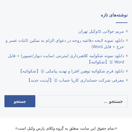
نوشته‌های تازه
مریم جولانی ⚖️وکیل تهران
دانلود نمونه لایحه دفاعیه زوجه در دعوای الزام به تمکین (اثبات عسر و
حرج + فایل Word)
دانلود نمونه شکواییه کلاهبرداری اینترنتی (سایت دیوار/شیپور) + فایل
Word 🥇【شکوائیه】
دانلود فرم شکوائیه توهین افترا و تهدید پیامکی 🥇【شکوائیه】
معرفی شرکت حسابداری کاریا حساب 🥇【آپدیت جدید】
جستجو
برای:
⭐تمام حقوق این سایت متعلق به گروه وکلای پارس وکیل است⭐