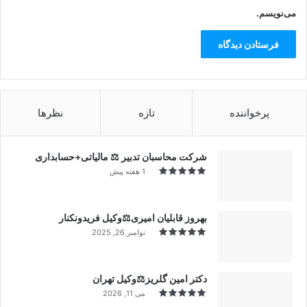
می‌نویسم.
پرخواننده
تازه
نظرها
شرکت محاسبان تدبیر ⚖️ مالیاتی+حسابداری
1 هفته پیش
بهروز قابلیان امیری⚖️وکیل فریدونکنار
نوامبر 26, 2025
دکتر امین گلریز⚖️وکیل تهران
می 11, 2026