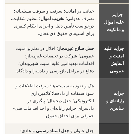
خیانت در امانت؛ سرقت و سرقت مسلحانه؛
جرایم
تصرف عدوانی؛
تخریب اموال
؛ تنظیم شکایت،
علیه اموال
درخواست تأمین دلیل و اجرای احکام کیفری
و مالکیت
برای استیفای حقوق ذی‌نفعان.
جرایم علیه
حمل سلاح غیرمجاز
؛ اخلال در نظم و امنیت
امنیت و
عمومی؛ شرکت در تجمعات غیرمجاز؛
آسایش
اقدامات تهدیدآمیز علیه امنیت شهروندان؛
عمومی
دفاع در مراحل بازپرسی و دادسرا و دادگاه.
هک و نفوذ به سیستم‌ها؛ سرقت اطلاعات و
جرایم
سوء‌استفاده از داده‌ها؛ کلاهبرداری
رایانه‌ای و
الکترونیکی؛ جعل دیجیتال؛ پیگیری در
سایبری
دادسرای جرایم رایانه‌ای و اخذ اقدامات فنی-
حقوقی برای احقاق حقوق.
جعل عنوان و
جعل اسناد رسمی
و عادی؛