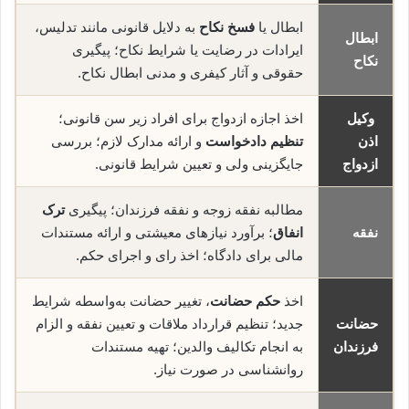
ابطال یا
فسخ نکاح
به دلایل قانونی مانند تدلیس،
ابطال
ایرادات در رضایت یا شرایط نکاح؛ پیگیری
نکاح
حقوقی و آثار کیفری و مدنی ابطال نکاح.
وکیل
اخذ اجازه ازدواج برای افراد زیر سن قانونی؛
اذن
تنظیم دادخواست
و ارائه مدارک لازم؛ بررسی
ازدواج
جایگزینی ولی و تعیین شرایط قانونی.
مطالبه نفقه زوجه و نفقه فرزندان؛ پیگیری
ترک
نفقه
انفاق
؛ برآورد نیازهای معیشتی و ارائه مستندات
مالی برای دادگاه؛ اخذ رای و اجرای حکم.
اخذ
حکم حضانت
، تغییر حضانت به‌واسطه شرایط
حضانت
جدید؛ تنظیم قرارداد ملاقات و تعیین نفقه و الزام
فرزندان
به انجام تکالیف والدین؛ تهیه مستندات
روانشناسی در صورت نیاز.