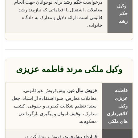
درخواست
حکم رشد
برای نوجوانان جهت انجام
وکیل
معاملات، اشتغال یا اقداماتی که نیازمند رشد
حکم
قانونی است؛ ارائه دلایل و مدارک به دادگاه
رشد
خانواده.
وکیل ملکی مرند فاطمه عزیزی
فاطمه
فروش مال غیر
، پیش‌فروش غیرقانونی،
عزیزی
معاملات معارض، سوء‌استفاده از اسناد، جعل
وکیل
سند؛ تنظیم شکایت کیفری و حقوقی، کشف
کلاهبرداری
مدارک، توقیف اموال و پیگیری بازگرداندن
های ملکی
محکوم‌به.
قرارداد پیش‌خرید
، فروش، مشارکت در