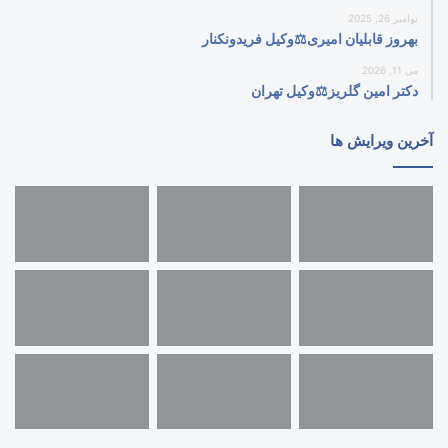
نوامبر 26, 2025
بهروز قابلیان امیری⚖️وکیل فریدونکنار
می 11, 2026
دکتر امین گلریز⚖️وکیل تهران
آخرین ویرایش ها