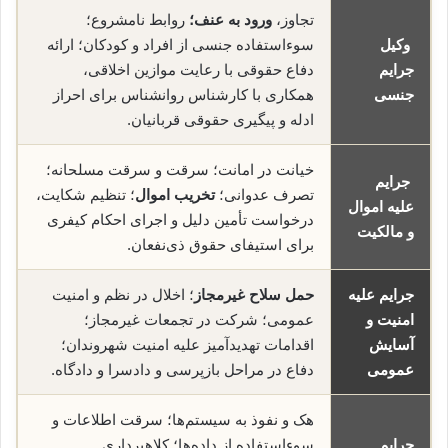
تجاوز،
ورود به عنف؛
روابط نامشروع؛
وکیل
سوءاستفاده جنسی از افراد و کودکان؛ ارائه
جرایم
دفاع حقوقی با رعایت موازین اخلاقی،
جنسی
همکاری با کارشناس روانشناس برای احراز
ادله و پیگیری حقوقی قربانیان.
خیانت در امانت؛ سرقت و سرقت مسلحانه؛
جرایم
تصرف عدوانی؛
تخریب اموال
؛ تنظیم شکایت،
علیه اموال
درخواست تأمین دلیل و اجرای احکام کیفری
و مالکیت
برای استیفای حقوق ذی‌نفعان.
جرایم علیه
حمل سلاح غیرمجاز
؛ اخلال در نظم و امنیت
امنیت و
عمومی؛ شرکت در تجمعات غیرمجاز؛
آسایش
اقدامات تهدیدآمیز علیه امنیت شهروندان؛
عمومی
دفاع در مراحل بازپرسی و دادسرا و دادگاه.
هک و نفوذ به سیستم‌ها؛ سرقت اطلاعات و
جرایم
سوء‌استفاده از داده‌ها؛ کلاهبرداری