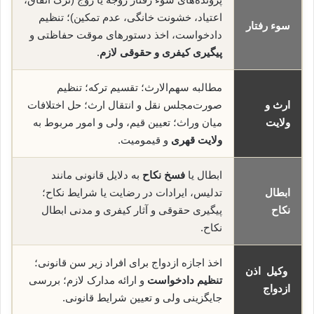
اعتیاد، خشونت خانگی، عدم تمکین)؛ تنظیم
سوء رفتار
دادخواست، اخذ دستورهای موقت حفاظتی و
پیگیری کیفری و حقوقی لازم
.
مطالبه سهم‌الارث؛ تقسیم ترکه؛ تنظیم
ارث و
صورت‌مجلس نقل و انتقال ارث؛ حل اختلافات
ولایت
میان وراث؛ تعیین قیم، ولی و امور مربوط به
ولایت قهری
و قیمومیت.
ابطال یا
فسخ نکاح
به دلایل قانونی مانند
ابطال
تدلیس، ایرادات در رضایت یا شرایط نکاح؛
نکاح
پیگیری حقوقی و آثار کیفری و مدنی ابطال
نکاح.
اخذ اجازه ازدواج برای افراد زیر سن قانونی؛
وکیل اذن
تنظیم دادخواست
و ارائه مدارک لازم؛ بررسی
ازدواج
جایگزینی ولی و تعیین شرایط قانونی.