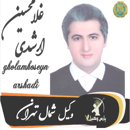
ا
ل
ا
ی
م
ی
ل