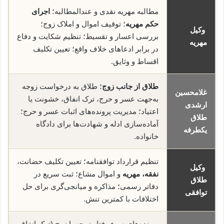
مطالبه مهریه نقدی و عندالمطالبه؛
اجرای
حکم مهریه
؛ توقیف اموال و املاک زوج؛
وکیل
بررسی اعسار و تقسیط؛ تنظیم شکایت و دفاع
مهریه
در برابر ادعاهای خلاف واقع؛ تعیین تکلیف
اقساط و وثایق.
طلاق از جانب زوج
؛ طلاق به درخواست زوجه
غلامحسین
به‌جهت عسر و حرج، ترک انفاق، خشونت یا
ارشدی
اعتیاد؛ مدیریت پرونده‌های اثبات عسر و حرج؛
طلاق
آماده‌سازی ادله و شهادت‌ها برای دادگاه
یکطرفه
خانواده.
تنظیم قرارداد توافقنامه؛ تعیین تکلیف حضانت،
وکیل
نفقه، مهریه
و اموال مشاع؛ ثبت سریع در
طلاق
دفاتر رسمی؛ مذاکره و میانجی‌گری برای حل
توافقی
اختلافات با کمترین تنش.
پرونده‌های سوء رفتار زوجه یا زوج (ترک انفاق،