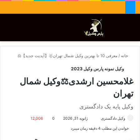
جستجو برای
تغییر پوسته
منو
خانه
/
معرفی 10 تا بهترین وکیل شمال تهران🥇【آپدیت جدید】⚖️
وکیل نمونه پارس وکیل 2023
غلامحسین ارشدی⚖️وکیل شمال
تهران
وکیل پایه یک دادگستری
وکیل دادگستری
ا
ژانویه 31, 2026
0
12,006
ر
خواندن این مطلب 4 دقیقه زمان میبرد
س