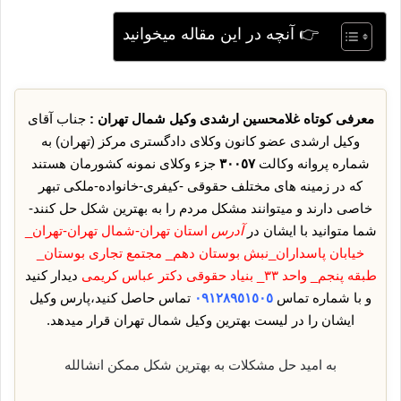
👉 آنچه در این مقاله میخوانید
معرفی کوتاه غلامحسین ارشدی وکیل شمال تهران :
جناب آقای
وکیل ارشدی عضو کانون وکلای دادگستری مرکز (تهران) به
شماره پروانه وکالت
٣٠٠٥٧
جزء وکلای نمونه کشورمان هستند
که در زمینه های مختلف حقوقی -کیفری-خانواده-ملکی تبهر
خاصی دارند و میتوانند مشکل مردم را به بهترین شکل حل کنند-
شما متوانید با ایشان در
آدرس
استان تهران-شمال تهران-تهران_
خیابان پاسداران_نبش بوستان دهم_ مجتمع تجاری بوستان_
طبقه پنجم_ واحد ۳۳_ بنیاد حقوقی دکتر عباس کریمی
دیدار کنید
و با شماره تماس
٠٩١٢٨٩٥١٥٠٥
تماس حاصل کنید،پارس وکیل
ایشان را در لیست بهترین وکیل شمال تهران قرار میدهد.
به امید حل مشکلات به بهترین شکل ممکن انشالله