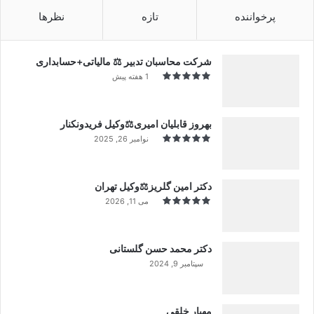
پرخواننده
تازه
نظرها
شرکت محاسبان تدبیر ⚖️ مالیاتی+حسابداری
1 هفته پیش
بهروز قابلیان امیری⚖️وکیل فریدونکنار
نوامبر 26, 2025
دکتر امین گلریز⚖️وکیل تهران
می 11, 2026
دکتر محمد حسن گلستانی
سپتامبر 9, 2024
99%
مهیار خلقی