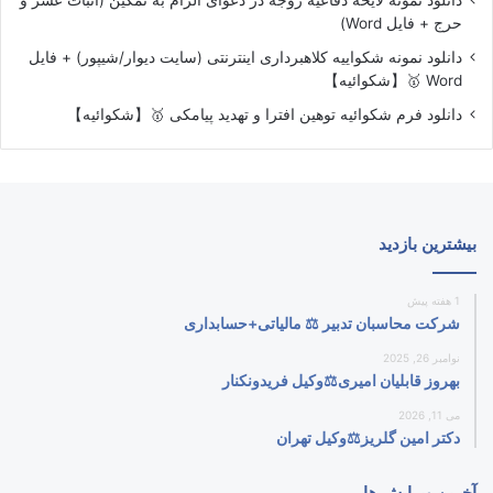
دانلود نمونه لایحه دفاعیه زوجه در دعوای الزام به تمکین (اثبات عسر و
حرج + فایل Word)
دانلود نمونه شکواییه کلاهبرداری اینترنتی (سایت دیوار/شیپور) + فایل
Word 🥇【شکوائیه】
دانلود فرم شکوائیه توهین افترا و تهدید پیامکی 🥇【شکوائیه】
بیشترین بازدید
1 هفته پیش
شرکت محاسبان تدبیر ⚖️ مالیاتی+حسابداری
نوامبر 26, 2025
بهروز قابلیان امیری⚖️وکیل فریدونکنار
می 11, 2026
دکتر امین گلریز⚖️وکیل تهران
آخرین ویرایش ها