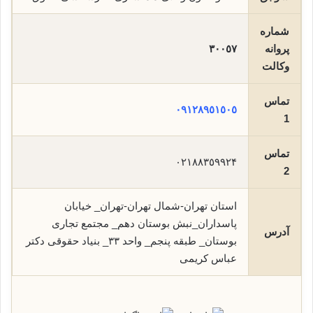
شماره
پروانه
٣٠٠٥٧
وکالت
تماس
٠٩١٢٨٩٥١٥٠٥
1
تماس
٠٢١٨٨٣٥۹۹۲۴
2
استان تهران-شمال تهران-تهران_ خیابان
پاسداران_نبش بوستان دهم_ مجتمع تجاری
آدرس
بوستان_ طبقه پنجم_ واحد ۳۳_ بنیاد حقوقی دکتر
عباس کریمی