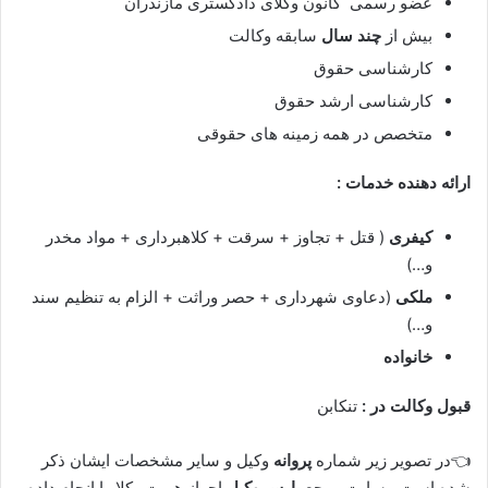
عضو رسمی کانون وکلای دادگستری مازندران
بیش از
چند سال
سابقه وکالت
کارشناسی حقوق
کارشناسی ارشد حقوق
متخصص در همه زمینه های حقوقی
ارائه دهنده خدمات :
کیفری
( قتل + تجاوز + سرقت + کلاهبرداری + مواد مخدر
و…)
ملکی
(دعاوی شهرداری + حصر وراثت + الزام به تنظیم سند
و…)
خانواده
قبول وکالت در :
تنکابن
👈در تصویر زیر شماره
پروانه
وکیل و سایر مشخصات ایشان ذکر
شده است ، سایت مرجع
پارس وکیل
احراز هویت وکلا را انجام داده