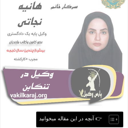
ی
م
ی
ل
👉 آنچه در این مقاله میخوانید