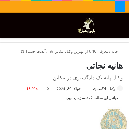
جستجو برای
تغییر پوسته
منو
خانه
/
معرفی 10 تا از بهترین وکیل تنکابن 🥇【آپدیت جدید】⚖️
هانیه نجاتی
وکیل پایه یک دادگستری در تنکابن
وکیل دادگستری
ا
جولای 30, 2024
0
13,904
ر
خواندن این مطلب 2 دقیقه زمان میبرد
س
ا
ل
ا