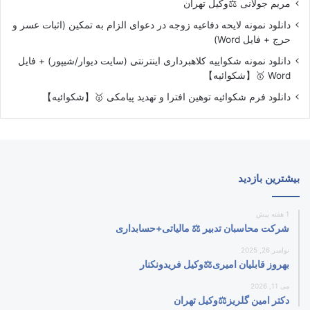
مریم جولانی ⚖️وکیل تهران
دانلود نمونه لایحه دفاعیه زوجه در دعوای الزام به تمکین (اثبات عسر و
حرج + فایل Word)
دانلود نمونه شکواییه کلاهبرداری اینترنتی (سایت دیوار/شیپور) + فایل
Word 🥇【شکوائیه】
دانلود فرم شکوائیه توهین افترا و تهدید پیامکی 🥇【شکوائیه】
بیشترین بازدید
1 هفته پیش
شرکت محاسبان تدبیر ⚖️ مالیاتی+حسابداری
نوامبر 26, 2025
بهروز قابلیان امیری⚖️وکیل فریدونکنار
می 11, 2026
دکتر امین گلریز⚖️وکیل تهران