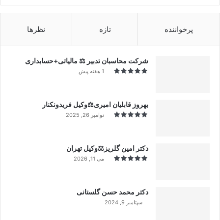
پرخواننده
تازه
نظرها
شرکت محاسبان تدبیر ⚖️ مالیاتی+حسابداری
1 هفته پیش
بهروز قابلیان امیری⚖️وکیل فریدونکنار
نوامبر 26, 2025
دکتر امین گلریز⚖️وکیل تهران
می 11, 2026
دکتر محمد حسن گلستانی
سپتامبر 9, 2024
99%