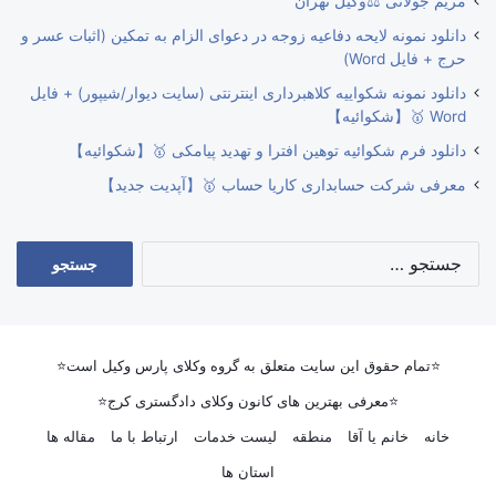
مریم جولانی ⚖️وکیل تهران
دانلود نمونه لایحه دفاعیه زوجه در دعوای الزام به تمکین (اثبات عسر و
حرج + فایل Word)
دانلود نمونه شکواییه کلاهبرداری اینترنتی (سایت دیوار/شیپور) + فایل
Word 🥇【شکوائیه】
دانلود فرم شکوائیه توهین افترا و تهدید پیامکی 🥇【شکوائیه】
معرفی شرکت حسابداری کاریا حساب 🥇【آپدیت جدید】
جستجو
برای:
⭐تمام حقوق این سایت متعلق به گروه وکلای پارس وکیل است⭐
⭐معرفی بهترین های کانون وکلای دادگستری کرج⭐
خانه
خانم یا آقا
منطقه
لیست خدمات
ارتباط با ما
مقاله ها
استان ها