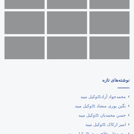
نوشته‌های تازه
محمدجواد آزاد⚖️وکیل میبد
نگین پوری منشاد ⚖️وکیل میبد
حسن محمدیان ⚖️وکیل میبد
امیر ارکاک ⚖️وکیل میبد
محمدعلی فلاح پوری ⚖️وکیل میبد