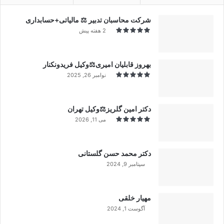
شرکت محاسبان تدبیر ⚖️ مالیاتی+حسابداری
2 هفته پیش
بهروز قابلیان امیری⚖️وکیل فریدونکنار
نوامبر 26, 2025
دکتر امین گلریز⚖️وکیل تهران
می 11, 2026
دکتر محمد حسن گلستانی
سپتامبر 9, 2024
99%
مهیار خلقی
آگوست 1, 2024