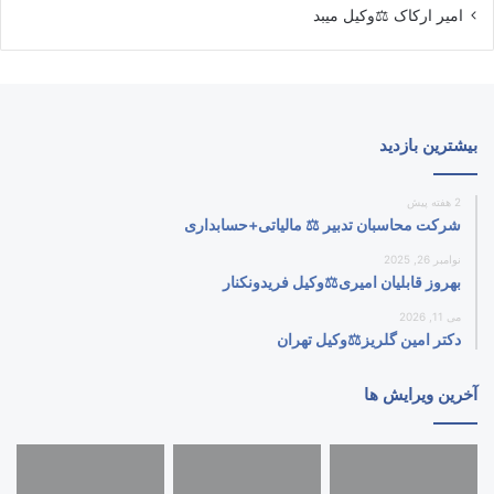
امیر ارکاک ⚖️وکیل میبد
بیشترین بازدید
2 هفته پیش
شرکت محاسبان تدبیر ⚖️ مالیاتی+حسابداری
نوامبر 26, 2025
بهروز قابلیان امیری⚖️وکیل فریدونکنار
می 11, 2026
دکتر امین گلریز⚖️وکیل تهران
آخرین ویرایش ها