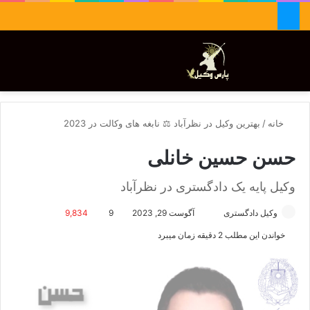
جستجو برای
تغییر پوسته
منو
خانه
/
بهترین وکیل در نظرآباد ⚖️ نابغه های وکالت در 2023
حسن حسین خانلی
وکیل پایه یک دادگستری در نظرآباد
وکیل دادگستری
ا
آگوست 29, 2023
9
9,834
ر
خواندن این مطلب 2 دقیقه زمان میبرد
س
ا
ل
ا