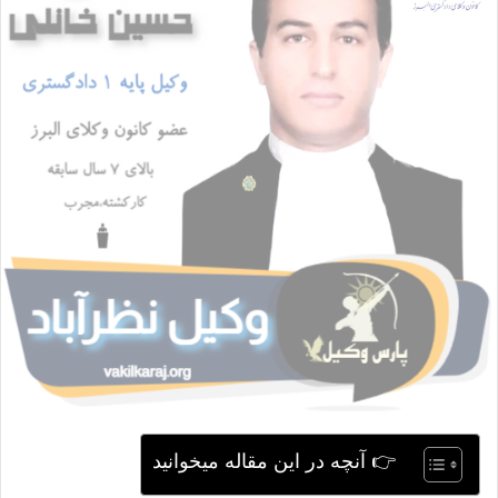
ی
م
ی
ل
👉 آنچه در این مقاله میخوانید