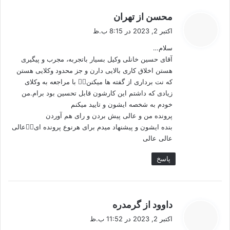
گ
محسن از تهران
ف
اکتبر 2, 2023 در 8:15 ب.ظ
ت
سلام…
:
آقای حسین خانلی وکیل بسیار باتجربه، مجرب و پیگیری
هستن اخلاق کاری بالایی دارن و جز محدود وکلایی هستن
که نت برداری از گفته ها میکنن👍🏻 با مراجعه به وکلای
زیادی که داشتم این کارشون قابل تحسین بود برام.من
خودم به شخصه ایشون و تایید میکنم
پرونده من و عالی پیش بردن و رای هم آوردن
بنده ایشون و پیشنهاد میدم برای هرنوع پرونده ای👍🏻عالی
عالی عالی
پاسخ
گ
داوود از گرمدره
ف
اکتبر 2, 2023 در 11:52 ب.ظ
ت