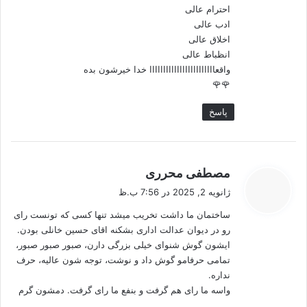
احترام عالی
ادب عالی
اخلاق عالی
انظباط عالی
واقعاااااااااااااااااااااااا خدا خیرشون بده
🌹🌹
پاسخ
گ
مصطفی محرری
ف
ژانویه 2, 2025 در 7:56 ب.ظ
ت
ساختمان ما داشت تخریب میشد تنها کسی که تونست رای
:
رو در دیوان عدالت اداری بشکنه اقای حسین خانلی بودن.
ایشون گوش شنوای خیلی بزرگی دارن، صبور صبور صبور،
تمامی حرفامو گوش داد و نوشت، توجه شون عالیه، حرف
نداره.
واسه ما رای هم گرفت و بنفع ما رای گرفت. دمشون گرم