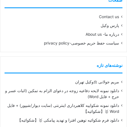
صفحات
Contact us
پارس وکیل
درباره ما- About us
سیاست حفظ حریم خصوصی-privacy policy
نوشته‌های تازه
مریم جولانی ⚖️وکیل تهران
دانلود نمونه لایحه دفاعیه زوجه در دعوای الزام به تمکین (اثبات عسر و
حرج + فایل Word)
دانلود نمونه شکواییه کلاهبرداری اینترنتی (سایت دیوار/شیپور) + فایل
Word 🥇【شکوائیه】
دانلود فرم شکوائیه توهین افترا و تهدید پیامکی 🥇【شکوائیه】