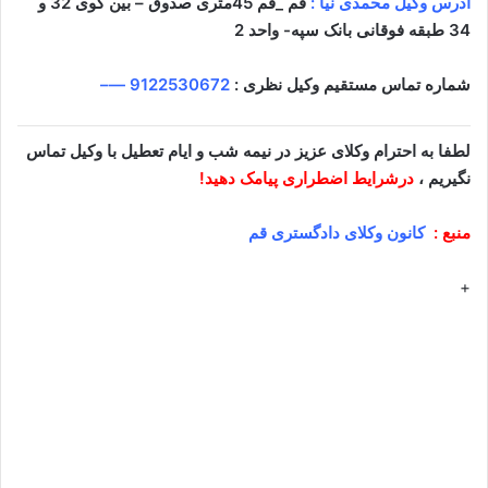
آدرس وکیل محمدی نیا :
قم _قم 45متری صدوق – بین کوی 32 و
34 طبقه فوقانی بانک سپه- واحد 2
شماره تماس مستقیم وکیل نظری :
9122530672
—–
لطفا به احترام وکلای عزیز در نیمه شب و ایام تعطیل با وکیل تماس
نگیریم ،
درشرایط اضطراری پیامک دهید!
منبع :
کانون وکلای دادگستری قم
+