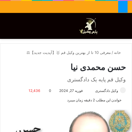
جستجو برای
تغییر پوسته
منو
خانه
/
معرفی 10 تا از بهترین وکیل قم 🥇【آپدیت جدید】⚖️
حسن محمدی نیا
وکیل قم پایه یک دادگستری
وکیل دادگستری
ا
فوریه 27, 2024
0
12,436
ر
خواندن این مطلب 2 دقیقه زمان میبرد
س
ا
ل
ا