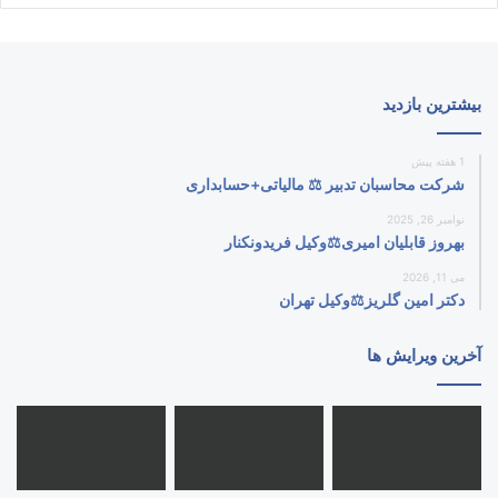
بیشترین بازدید
1 هفته پیش
شرکت محاسبان تدبیر ⚖️ مالیاتی+حسابداری
نوامبر 26, 2025
بهروز قابلیان امیری⚖️وکیل فریدونکنار
می 11, 2026
دکتر امین گلریز⚖️وکیل تهران
آخرین ویرایش ها