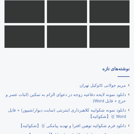
نوشته‌های تازه
مریم جولانی ⚖️وکیل تهران
دانلود نمونه لایحه دفاعیه زوجه در دعوای الزام به تمکین (اثبات عسر و
حرج + فایل Word)
دانلود نمونه شکواییه کلاهبرداری اینترنتی (سایت دیوار/شیپور) + فایل
Word 🥇【شکوائیه】
دانلود فرم شکوائیه توهین افترا و تهدید پیامکی 🥇【شکوائیه】