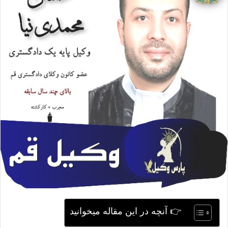
ی
م
ی
ل
👉 آنچه در این مقاله میخوانید