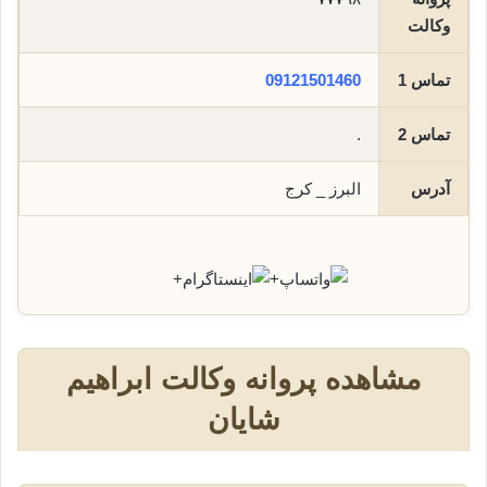
وکالت
تماس 1
09121501460
تماس 2
.
آدرس
البرز _ کرج
+
+
مشاهده پروانه وکالت ابراهیم
شایان