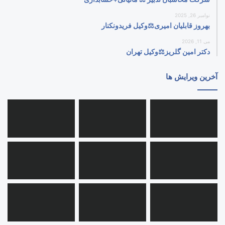
نوامبر 26, 2025
بهروز قابلیان امیری⚖️وکیل فریدونکنار
می 11, 2026
دکتر امین گلریز⚖️وکیل تهران
آخرین ویرایش ها