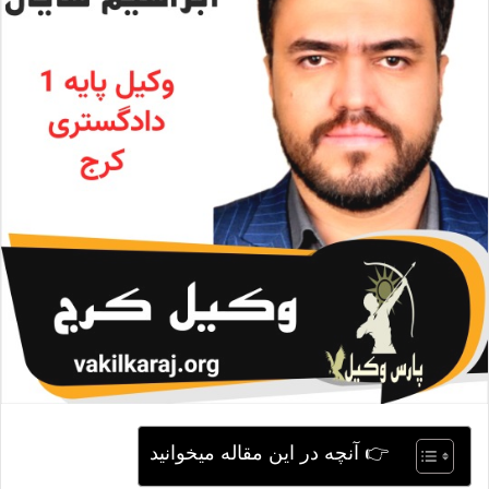
ی
م
ی
ل
👉 آنچه در این مقاله میخوانید