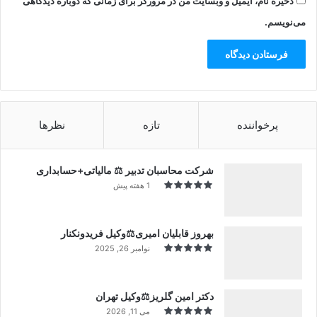
ذخیره نام، ایمیل و وبسایت من در مرورگر برای زمانی که دوباره دیدگاهی
می‌نویسم.
پرخواننده
تازه
نظرها
شرکت محاسبان تدبیر ⚖️ مالیاتی+حسابداری
1 هفته پیش
بهروز قابلیان امیری⚖️وکیل فریدونکنار
نوامبر 26, 2025
دکتر امین گلریز⚖️وکیل تهران
می 11, 2026