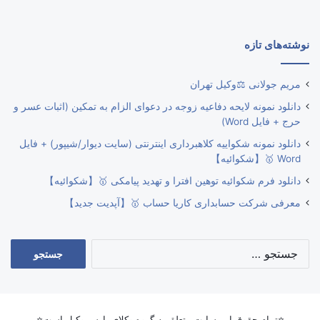
نوشته‌های تازه
مریم جولانی ⚖️وکیل تهران
دانلود نمونه لایحه دفاعیه زوجه در دعوای الزام به تمکین (اثبات عسر و
حرج + فایل Word)
دانلود نمونه شکواییه کلاهبرداری اینترنتی (سایت دیوار/شیپور) + فایل
Word 🥇【شکوائیه】
دانلود فرم شکوائیه توهین افترا و تهدید پیامکی 🥇【شکوائیه】
معرفی شرکت حسابداری کاریا حساب 🥇【آپدیت جدید】
جستجو
برای:
⭐تمام حقوق این سایت متعلق به گروه وکلای پارس وکیل است⭐