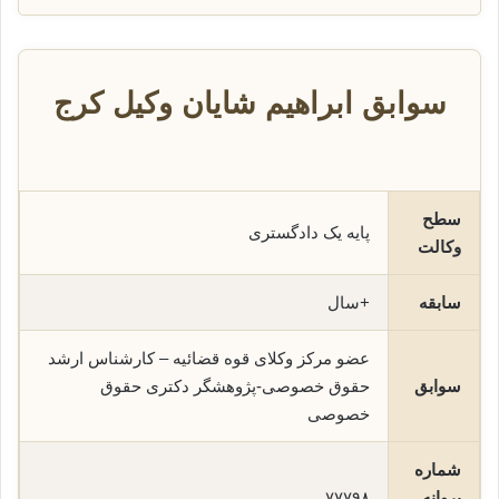
سوابق ابراهیم شایان وکیل کرج
سطح
پایه یک دادگستری
وکالت
سابقه
+سال
عضو مرکز وکلای قوه قضائیه – کارشناس ارشد
سوابق
حقوق خصوصی-پژوهشگر دکتری حقوق
خصوصی
شماره
پروانه
۷۷۷۹۸