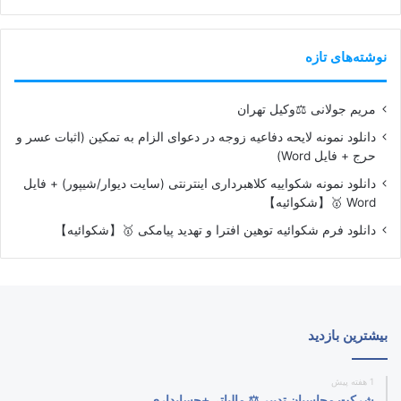
نوشته‌های تازه
مریم جولانی ⚖️وکیل تهران
دانلود نمونه لایحه دفاعیه زوجه در دعوای الزام به تمکین (اثبات عسر و
حرج + فایل Word)
دانلود نمونه شکواییه کلاهبرداری اینترنتی (سایت دیوار/شیپور) + فایل
Word 🥇【شکوائیه】
دانلود فرم شکوائیه توهین افترا و تهدید پیامکی 🥇【شکوائیه】
بیشترین بازدید
1 هفته پیش
شرکت محاسبان تدبیر ⚖️ مالیاتی+حسابداری