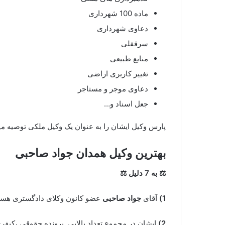
ماده 100 شهرداری
دعاوی شهرداری
سرقفلی
منابع طبیعی
تغییر کاربری اراضی
دعاوی موجر و مستاجر
جعل اسناد و…
پارس وکیل ایشان را به عنوان یک وکیل ملکی توصیه م
بهترین وکیل همدان
جواد صاحبی
⚖ به 7 دلیل ⚖
1)
آقای
جواد صاحبی
عضو کانون وکلای دادگستری هستند
2)
ایشان در مجموع تعداد بالایی پرونده حقوقی ،کیفری،خ