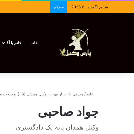
شنبه, آگوست 8 2026
معرفی
خانه
خانم یا آقا
خانه
/
معرفی 10 تا از بهترین وکیل همدان 🥇【آپدیت جدید】⚖️
جواد صاحبی
وکیل همدان پایه یک دادگستری