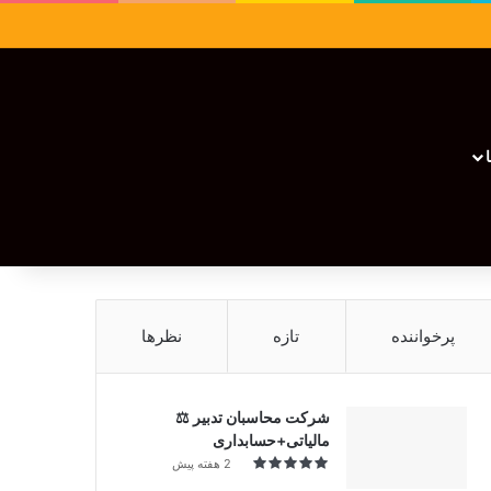
سایدبار
نوشته تصادفی
تغییر پوسته
نوشته تصادفی
پرخواننده
تازه
نظرها
شرکت محاسبان تدبیر ⚖️
مالیاتی+حسابداری
2 هفته پیش