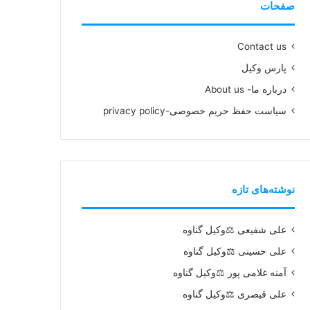
صفحات
Contact us
پارس وکیل
درباره ما- About us
سیاست حفظ حریم خصوصی-privacy policy
نوشته‌های تازه
علی شفیعی ⚖️وکیل گناوه
علی حسینی ⚖️وکیل گناوه
آمنه غلامی پور ⚖️وکیل گناوه
علی قیصری ⚖️وکیل گناوه