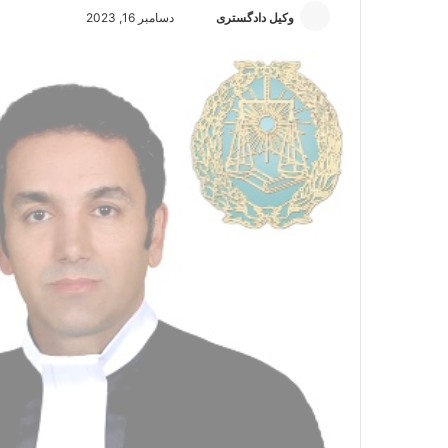
وکیل دادگستری
ا
دسامبر 16, 2023
ر
س
ا
ل
ا
ی
م
ی
ل