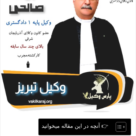
ی
م
ی
ل
👉 آنچه در این مقاله میخوانید