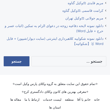
مریم قایدی ⚖️وکیل گناوه
کرامت قاسمی ⚖️وکیل گناوه
مریم جولانی ⚖️وکیل تهران
دانلود نمونه لایحه دفاعیه زوجه در دعوای الزام به تمکین (اثبات عسر و
حرج + فایل Word)
دانلود نمونه شکواییه کلاهبرداری اینترنتی (سایت دیوار/شیپور) + فایل
Word 🥇【شکوائیه】
جستجو
برای:
⭐تمام حقوق این سایت متعلق به گروه وکلای پارس وکیل است⭐
⭐معرفی بهترین های کانون وکلای دادگستری کرج⭐
خانه
خانم یا آقا
منطقه
لیست خدمات
ارتباط با ما
مقاله ها
استان ها