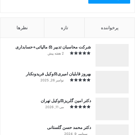
پرخواننده
تازه
نظرها
شرکت محاسبان تدبیر ⚖️ مالیاتی+حسابداری
2 هفته پیش
بهروز قابلیان امیری⚖️وکیل فریدونکنار
نوامبر 26, 2025
دکتر امین گلریز⚖️وکیل تهران
می 11, 2026
دکتر محمد حسن گلستانی
سپتامبر 9, 2024