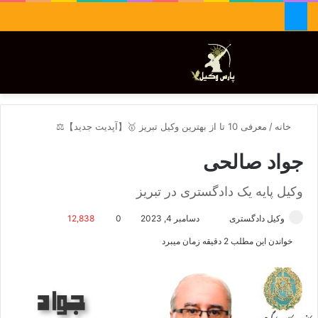
جستجو برای
تغییر پوسته
منو
خانه
/
معرفی 10 تا از بهترین وکیل تبریز 🥇【آپدیت جدید】⚖️
جواد صالحی
وکیل پایه یک دادگستری در تبریز
وکیل دادگستری
ا
دسامبر 4, 2023
0
12,838
ر
خواندن این مطلب 2 دقیقه زمان میبرد
س
ا
ل
ا