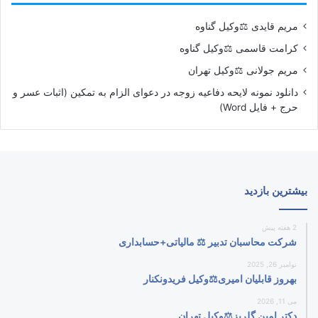
مریم قایدی ⚖️وکیل گناوه
کرامت قاسمی ⚖️وکیل گناوه
مریم جولانی ⚖️وکیل تهران
دانلود نمونه لایحه دفاعیه زوجه در دعوای الزام به تمکین (اثبات عسر و
حرج + فایل Word)
بیشترین بازدید
2 هفته پیش
شرکت محاسبان تدبیر ⚖️ مالیاتی+حسابداری
نوامبر 26, 2025
بهروز قابلیان امیری⚖️وکیل فریدونکنار
می 11, 2026
دکتر امین گلریز⚖️وکیل تهران