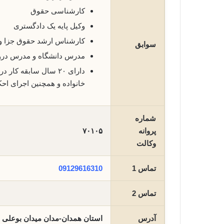
کارشناسی حقوق
وکیل پایه یک دادگستری
کارشناس ارشد حقوق جزا 
سوابق
مدرس دانشگاه و مدرس در
دارای ۲۰ سال سابقه 
خانواده و همچنین اجرای اح
شماره
پروانه
۷۰۱۰۵
وکالت
تماس 1
09129616310
تماس 2
آدرس
استان همدان-مدان میدان بوعلی