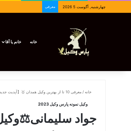
چهارشنبه, آگوست 5 2026
معرفی
خانه
خانم یا آقا
خانه
/
معرفی 10 تا از بهترین وکیل همدان 🥇【آپدیت جدید】⚖️
وکیل نمونه پارس وکیل 2023
جواد سلیمانی⚖️وکی