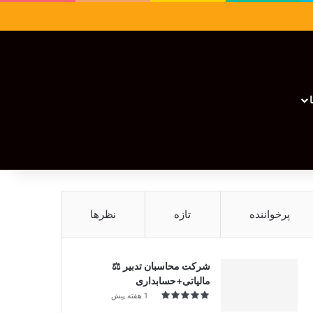
سایدبار
نوشته تصادفی
تغییر پوسته
نوشته تصادفی
پرخواننده
تازه
نظرها
شرکت محاسبان تدبیر ⚖️
مالیاتی+حسابداری
1 هفته پیش