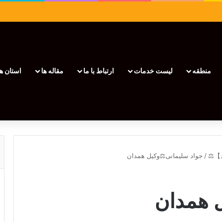
منطقه
لیست خدمات
ارتباط با ما
مقاله ها
استان ها
/
جواد سلیمانی⚖️وکیل همدان
ل همدان