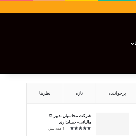
سایدبار
نوشته تصادفی
تغییر پوسته
نوشته تصادفی
پرخواننده
تازه
نظرها
شرکت محاسبان تدبیر ⚖️
مالیاتی+حسابداری
1 هفته پیش