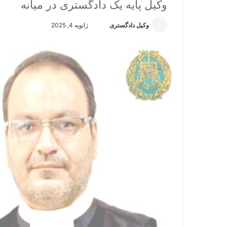
وکیل پایه یک دادگستری در میانه
وکیل دادگستری
ا
ژانویه 4, 2025
ر
س
ا
ل
ا
ی
م
ی
ل