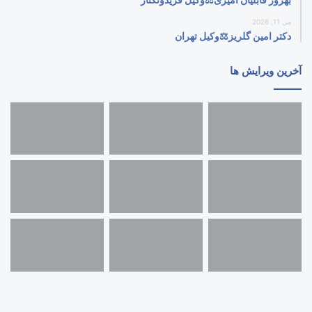
می 11, 2026
دکتر امین گلریز⚖️وکیل تهران
آخرین ویرایش ها