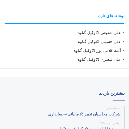
نوشته‌های تازه
علی شفیعی ⚖️وکیل گناوه
علی حسینی ⚖️وکیل گناوه
آمنه غلامی پور ⚖️وکیل گناوه
علی قیصری ⚖️وکیل گناوه
بیشترین بازدید
2 هفته پیش
شرکت محاسبان تدبیر ⚖️ مالیاتی+حسابداری
نوامبر 26, 2025
بهروز قابلیان امیری⚖️وکیل فریدونکنار