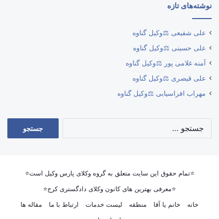
نوشته‌های تازه
علی شفیعی ⚖️وکیل گناوه
علی حسینی ⚖️وکیل گناوه
آمنه غلامی پور ⚖️وکیل گناوه
علی قیصری ⚖️وکیل گناوه
مهراب افراسیابی ⚖️وکیل گناوه
جستجو
برای:
⭐تمام حقوق این سایت متعلق به گروه وکلای پارس وکیل است⭐
⭐معرفی بهترین های کانون وکلای دادگستری کرج⭐
خانه
خانم یا آقا
منطقه
لیست خدمات
ارتباط با ما
مقاله ها