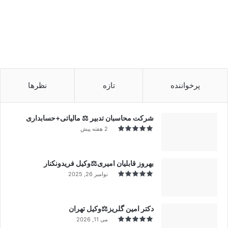
پرخواننده
تازه
نظرها
شرکت محاسبان تدبیر ⚖️ مالیاتی+حسابداری
2 هفته پیش
بهروز قابلیان امیری⚖️وکیل فریدونکنار
نوامبر 26, 2025
دکتر امین گلریز⚖️وکیل تهران
می 11, 2026