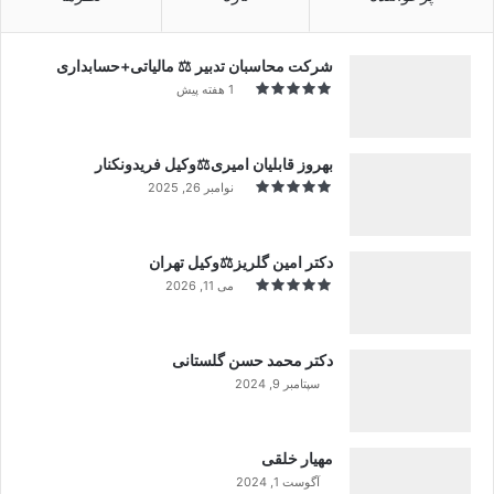
شرکت محاسبان تدبیر ⚖️ مالیاتی+حسابداری
1 هفته پیش
بهروز قابلیان امیری⚖️وکیل فریدونکنار
نوامبر 26, 2025
دکتر امین گلریز⚖️وکیل تهران
می 11, 2026
دکتر محمد حسن گلستانی
سپتامبر 9, 2024
99%
مهیار خلقی
آگوست 1, 2024