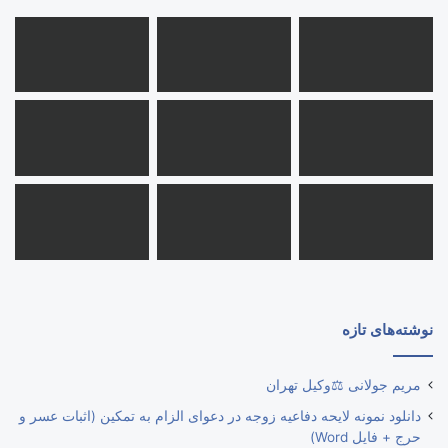
نوشته‌های تازه
مریم جولانی ⚖️وکیل تهران
دانلود نمونه لایحه دفاعیه زوجه در دعوای الزام به تمکین (اثبات عسر و
حرج + فایل Word)