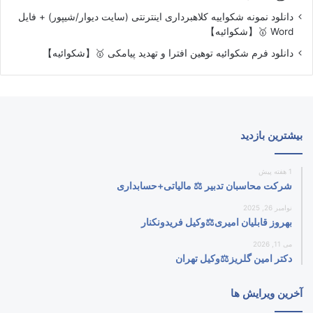
دانلود نمونه شکواییه کلاهبرداری اینترنتی (سایت دیوار/شیپور) + فایل
Word 🥇【شکوائیه】
دانلود فرم شکوائیه توهین افترا و تهدید پیامکی 🥇【شکوائیه】
بیشترین بازدید
1 هفته پیش
شرکت محاسبان تدبیر ⚖️ مالیاتی+حسابداری
نوامبر 26, 2025
بهروز قابلیان امیری⚖️وکیل فریدونکنار
می 11, 2026
دکتر امین گلریز⚖️وکیل تهران
آخرین ویرایش ها