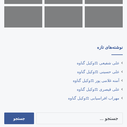
نوشته‌های تازه
علی شفیعی ⚖️وکیل گناوه
علی حسینی ⚖️وکیل گناوه
آمنه غلامی پور ⚖️وکیل گناوه
علی قیصری ⚖️وکیل گناوه
مهراب افراسیابی ⚖️وکیل گناوه
جستجو
برای: