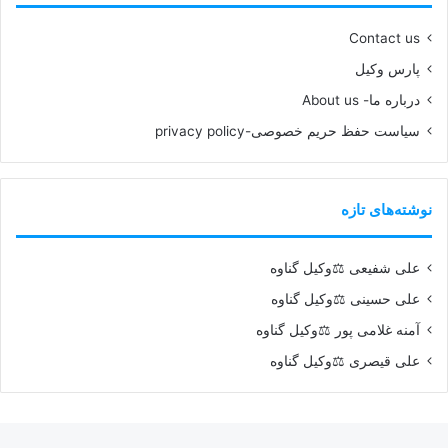
Contact us
پارس وکیل
درباره ما- About us
سیاست حفظ حریم خصوصی-privacy policy
نوشته‌های تازه
علی شفیعی ⚖️وکیل گناوه
علی حسینی ⚖️وکیل گناوه
آمنه غلامی پور ⚖️وکیل گناوه
علی قیصری ⚖️وکیل گناوه