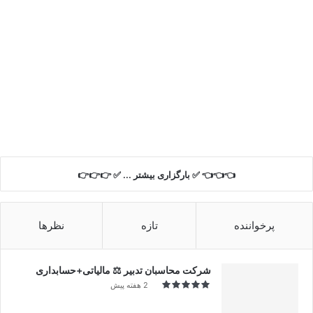
👈👈👈 ✅ بارگزاری بیشتر ... ✅ 👉👉👉
پرخواننده
تازه
نظرها
شرکت محاسبان تدبیر ⚖️ مالیاتی+حسابداری
2 هفته پیش