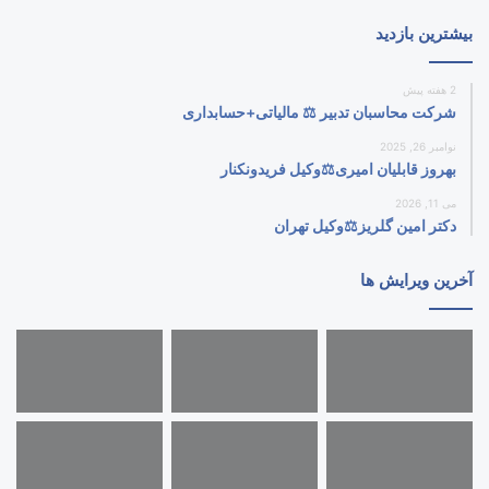
بیشترین بازدید
2 هفته پیش
شرکت محاسبان تدبیر ⚖️ مالیاتی+حسابداری
نوامبر 26, 2025
بهروز قابلیان امیری⚖️وکیل فریدونکنار
می 11, 2026
دکتر امین گلریز⚖️وکیل تهران
آخرین ویرایش ها