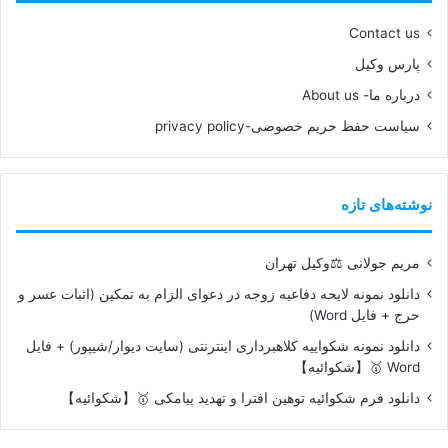
Contact us
پارس وکیل
درباره ما- About us
سیاست حفظ حریم خصوصی-privacy policy
نوشته‌های تازه
مریم جولانی ⚖️وکیل تهران
دانلود نمونه لایحه دفاعیه زوجه در دعوای الزام به تمکین (اثبات عسر و
حرج + فایل Word)
دانلود نمونه شکواییه کلاهبرداری اینترنتی (سایت دیوار/شیپور) + فایل
Word 🥇【شکوائیه】
دانلود فرم شکوائیه توهین افترا و تهدید پیامکی 🥇【شکوائیه】