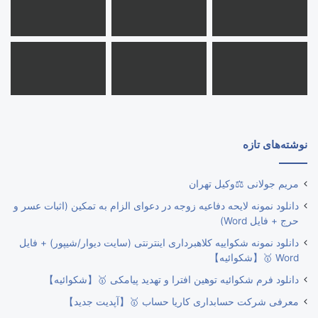
نوشته‌های تازه
مریم جولانی ⚖️وکیل تهران
دانلود نمونه لایحه دفاعیه زوجه در دعوای الزام به تمکین (اثبات عسر و
حرج + فایل Word)
دانلود نمونه شکواییه کلاهبرداری اینترنتی (سایت دیوار/شیپور) + فایل
Word 🥇【شکوائیه】
دانلود فرم شکوائیه توهین افترا و تهدید پیامکی 🥇【شکوائیه】
معرفی شرکت حسابداری کاریا حساب 🥇【آپدیت جدید】