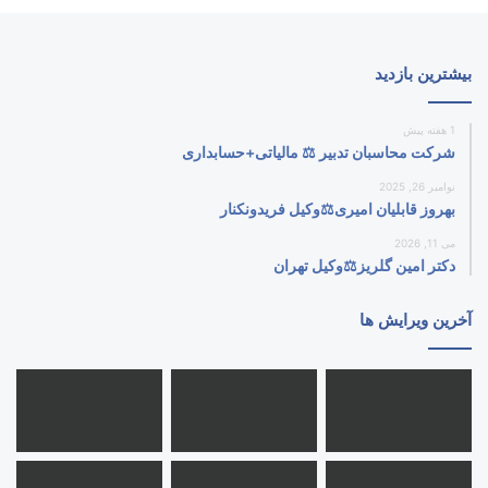
بیشترین بازدید
1 هفته پیش
شرکت محاسبان تدبیر ⚖️ مالیاتی+حسابداری
نوامبر 26, 2025
بهروز قابلیان امیری⚖️وکیل فریدونکنار
می 11, 2026
دکتر امین گلریز⚖️وکیل تهران
آخرین ویرایش ها