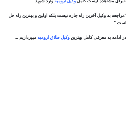
+برای مشاهده لیست کامل
وکیل ارومیه
وارد شوید
“مراجعه به وکیل آخرین راه چاره نیست بلکه اولین و بهترین راه حل
است “
در ادامه به معرفی کامل بهترین
وکیل طلاق ارومیه
میپردازیم …
بهناز کریمی پریشه
آوریل 8, 2024
12
144,538