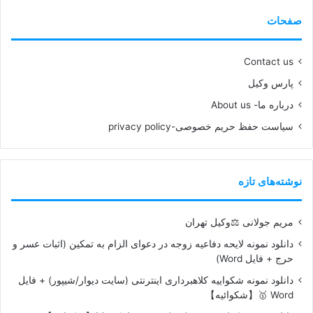
صفحات
Contact us
پارس وکیل
درباره ما- About us
سیاست حفظ حریم خصوصی-privacy policy
نوشته‌های تازه
مریم جولانی ⚖️وکیل تهران
دانلود نمونه لایحه دفاعیه زوجه در دعوای الزام به تمکین (اثبات عسر و
حرج + فایل Word)
دانلود نمونه شکواییه کلاهبرداری اینترنتی (سایت دیوار/شیپور) + فایل
Word 🥇【شکوائیه】