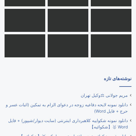
نوشته‌های تازه
مریم جولانی ⚖️وکیل تهران
دانلود نمونه لایحه دفاعیه زوجه در دعوای الزام به تمکین (اثبات عسر و
حرج + فایل Word)
دانلود نمونه شکواییه کلاهبرداری اینترنتی (سایت دیوار/شیپور) + فایل
Word 🥇【شکوائیه】