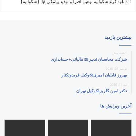
دانلود فرم شکوائیه توهین افترا و تهدید پیامکی 🥇【شکوائیه】
بیشترین بازدید
1 هفته پیش
شرکت محاسبان تدبیر ⚖️ مالیاتی+حسابداری
نوامبر 26, 2025
بهروز قابلیان امیری⚖️وکیل فریدونکنار
می 11, 2026
دکتر امین گلریز⚖️وکیل تهران
آخرین ویرایش ها