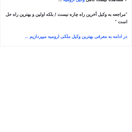
“مراجعه به وکیل آخرین راه چاره نیست / بلکه اولین و بهترین راه حل
است “
در ادامه به معرفی بهترین وکیل ملکی ارومیه میپردازیم …
بهناز کریمی پریشه
آوریل 8, 2024
12
144,538