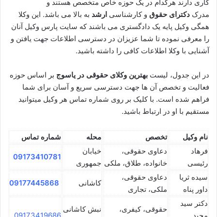
کاری دارند هرکدام در یک حوزه خاص متخصص هستند و
مدرک
دکترای حقوق
و کارشناسی
ارشد
به بالا می باشد. این وکلا
همگی وکیل پایه یک دادگستری می باشند که سایت پارس وکیل آنان
را معرفی نموده تا شما عزیزان در دسترسی اطلاعات جهت یافتن و
آشنایی با وکلا اطلاعات کافی را داشته باشید.
در این جدول، لیست
بهترین وکلای حقوقی در یاسوج
بر اساس حوزه
فعالیت و تخصص آن ها جهت دسترسی سریع و آسان برای شما
فراهم شده است. با کلیک بر روی شماره تماس هر وکیل میتوانید
مستقیم با او در ارتباط باشید.
نام وکیل
تخصص
محله
شماره تماس
فرهاد
دعاوی حقوقی،
خیابان
09173410781
رئیسی
خانواده، طلاق، ملکی
جمهوری
سیده ثریا
دعاوی حقوقی،
کاشانی
09177445868
داور پناه
ملکی، تجاری
دکتر سید
حقوقی، کیفری،
نبش کاشانی
مجید
09173419686