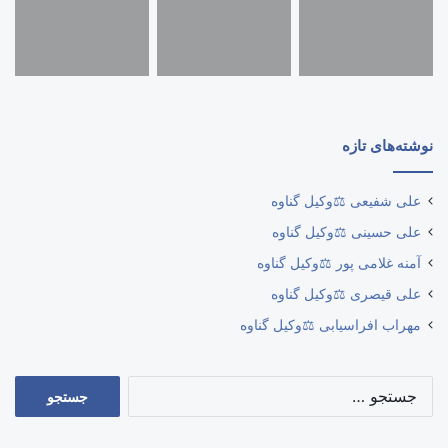
نوشته‌های تازه
علی شفیعی ⚖️وکیل گناوه
علی حسینی ⚖️وکیل گناوه
آمنه غلامی پور ⚖️وکیل گناوه
علی قیصری ⚖️وکیل گناوه
مهراب افراسیابی ⚖️وکیل گناوه
جستجو
برای: