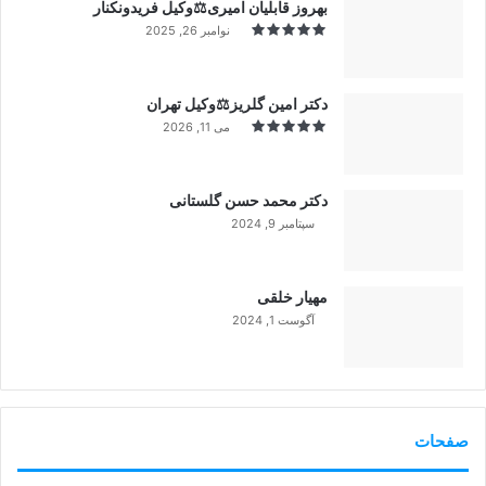
بهروز قابلیان امیری⚖️وکیل فریدونکنار
نوامبر 26, 2025
دکتر امین گلریز⚖️وکیل تهران
می 11, 2026
دکتر محمد حسن گلستانی
سپتامبر 9, 2024
99%
مهیار خلقی
آگوست 1, 2024
99%
صفحات