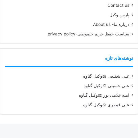
Contact us
پارس وکیل
درباره ما- About us
سیاست حفظ حریم خصوصی-privacy policy
نوشته‌های تازه
علی شفیعی ⚖️وکیل گناوه
علی حسینی ⚖️وکیل گناوه
آمنه غلامی پور ⚖️وکیل گناوه
علی قیصری ⚖️وکیل گناوه