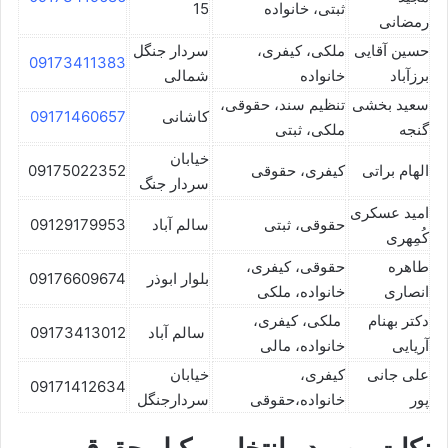
ثبتی، خانواده
15
رمضانی
حسین آقایی
ملکی، کیفری،
سردار جنگل
09173411383
برزآباد
خانواده
شمالی
سعید بخشی
تنظیم سند، حقوقی،
کاشانی
09171460657
گنجه
ملکی، ثبتی
خیابان
الهام براتی
کیفری، حقوقی
09175022352
سردار جنگ
امید عسکری
حقوقی، ثبتی
سالم آباد
09129179953
کُمِهری
طاهره
حقوقی، کیفری،
بلوار ابوذر
09176609674
انصاری
خانواده، ملکی
دکتر بهنام
ملکی، کیفری،
سالم آباد
09173413012
آریایی
خانواده، مالی
علی جانی
کیفری،
خیابان
09171412634
پور
خانواده،حقوقی
سردارجنگل