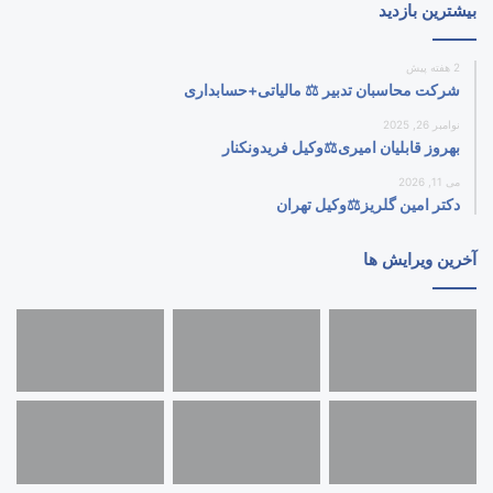
بیشترین بازدید
2 هفته پیش
شرکت محاسبان تدبیر ⚖️ مالیاتی+حسابداری
نوامبر 26, 2025
بهروز قابلیان امیری⚖️وکیل فریدونکنار
می 11, 2026
دکتر امین گلریز⚖️وکیل تهران
آخرین ویرایش ها