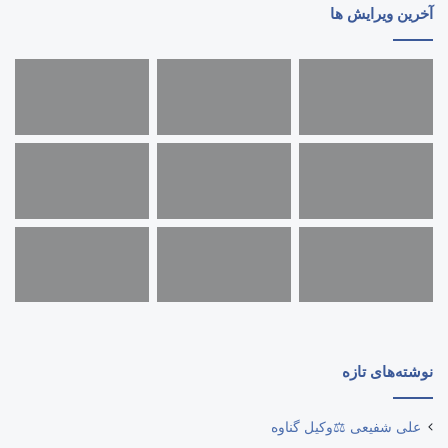
آخرین ویرایش ها
نوشته‌های تازه
علی شفیعی ⚖️وکیل گناوه