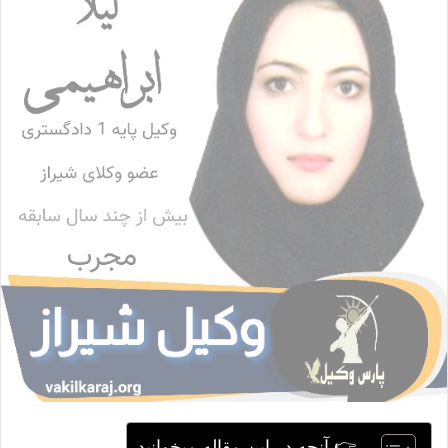
ا
ی
م
ی
ل
👉 آنچه در این مقاله میخوانید