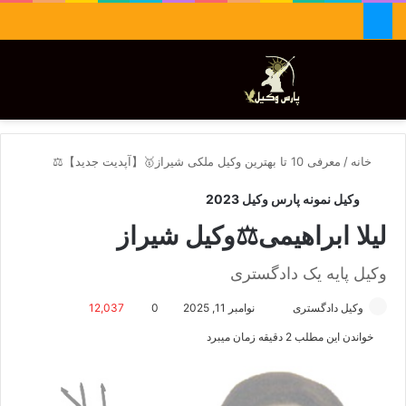
جستجو برای
تغییر پوسته
منو
خانه
/
معرفی 10 تا بهترین وکیل ملکی شیراز🥇【آپدیت جدید】⚖️
وکیل نمونه پارس وکیل 2023
لیلا ابراهیمی⚖️وکیل شیراز
وکیل پایه یک دادگستری
وکیل دادگستری
ا
نوامبر 11, 2025
0
12,037
ر
خواندن این مطلب 2 دقیقه زمان میبرد
س
ا
ل