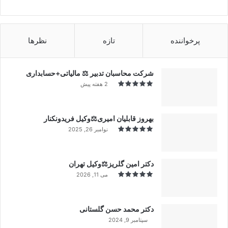
پرخواننده
تازه
نظرها
شرکت محاسبان تدبیر ⚖️ مالیاتی+حسابداری
2 هفته پیش
بهروز قابلیان امیری⚖️وکیل فریدونکنار
نوامبر 26, 2025
دکتر امین گلریز⚖️وکیل تهران
می 11, 2026
دکتر محمد حسن گلستانی
سپتامبر 9, 2024