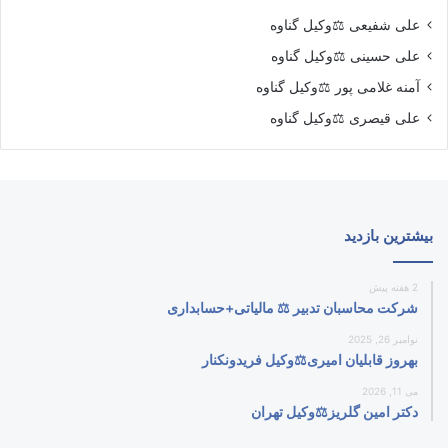
علی شفیعی ⚖️وکیل گناوه
علی حسینی ⚖️وکیل گناوه
آمنه غلامی پور ⚖️وکیل گناوه
علی قیصری ⚖️وکیل گناوه
بیشترین بازدید
2 هفته پیش
شرکت محاسبان تدبیر ⚖️ مالیاتی+حسابداری
نوامبر 26, 2025
بهروز قابلیان امیری⚖️وکیل فریدونکنار
می 11, 2026
دکتر امین گلریز⚖️وکیل تهران