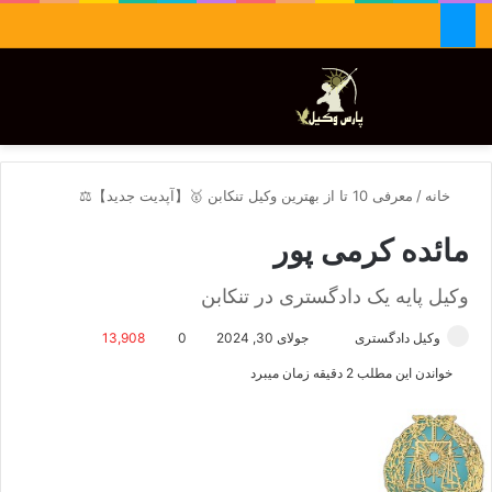
جستجو برای
تغییر پوسته
منو
خانه
/
معرفی 10 تا از بهترین وکیل تنکابن 🥇【آپدیت جدید】⚖️
مائده کرمی پور
وکیل پایه یک دادگستری در تنکابن
وکیل دادگستری
ا
جولای 30, 2024
0
13,908
ر
خواندن این مطلب 2 دقیقه زمان میبرد
س
ا
ل
ا