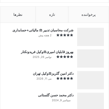
پرخواننده
تازه
نظرها
شرکت محاسبان تدبیر ⚖️ مالیاتی+حسابداری
2 هفته پیش
بهروز قابلیان امیری⚖️وکیل فریدونکنار
نوامبر 26, 2025
دکتر امین گلریز⚖️وکیل تهران
می 11, 2026
دکتر محمد حسن گلستانی
سپتامبر 9, 2024
99%