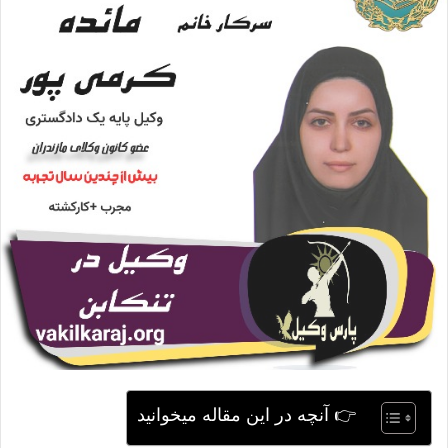
ی
م
ی
ل
👉 آنچه در این مقاله میخوانید