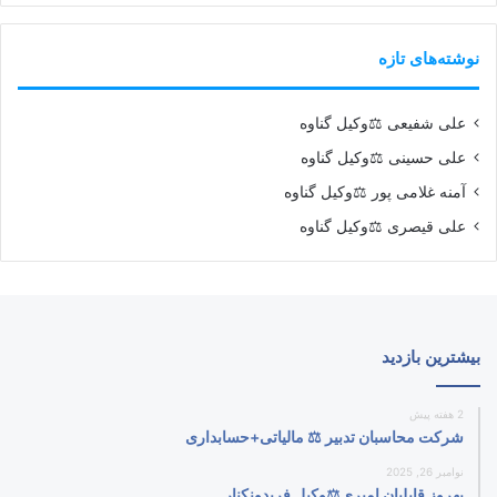
نوشته‌های تازه
علی شفیعی ⚖️وکیل گناوه
علی حسینی ⚖️وکیل گناوه
آمنه غلامی پور ⚖️وکیل گناوه
علی قیصری ⚖️وکیل گناوه
بیشترین بازدید
2 هفته پیش
شرکت محاسبان تدبیر ⚖️ مالیاتی+حسابداری
نوامبر 26, 2025
بهروز قابلیان امیری⚖️وکیل فریدونکنار