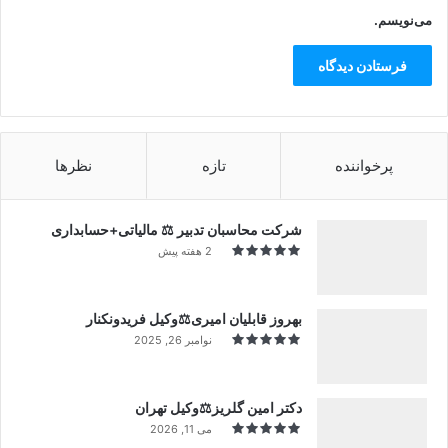
می‌نویسم.
پرخواننده
تازه
نظرها
شرکت محاسبان تدبیر ⚖️ مالیاتی+حسابداری
2 هفته پیش
بهروز قابلیان امیری⚖️وکیل فریدونکنار
نوامبر 26, 2025
دکتر امین گلریز⚖️وکیل تهران
می 11, 2026