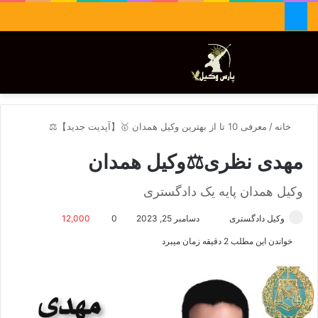
جستجو برای
تغییر پوسته
منو
خانه
/
معرفی 10 تا از بهترین وکیل همدان 🥇【آپدیت جدید】⚖️
مهدی نظری⚖️وکیل همدان
وکیل همدان پایه یک دادگستری
وکیل دادگستری
ا
دسامبر 25, 2023
0
12,000
ر
خواندن این مطلب 2 دقیقه زمان میبرد
س
ا
ل
ا