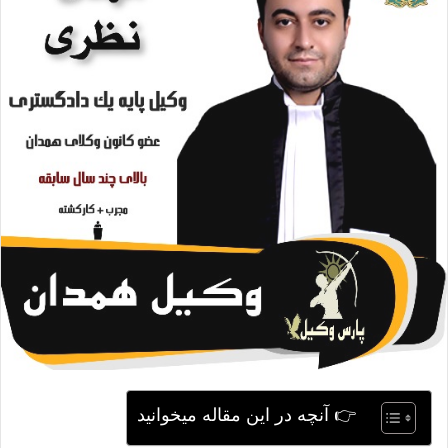
ی
م
ی
ل
👉 آنچه در این مقاله میخوانید