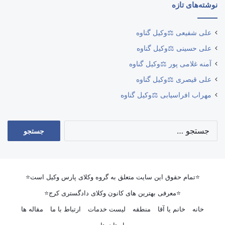
نوشته‌های تازه
علی شفیعی ⚖️وکیل گناوه
علی حسینی ⚖️وکیل گناوه
آمنه غلامی پور ⚖️وکیل گناوه
علی قیصری ⚖️وکیل گناوه
مهراب افراسیابی ⚖️وکیل گناوه
جستجو
برای:
⭐تمام حقوق این سایت متعلق به گروه وکلای پارس وکیل است⭐
⭐معرفی بهترین های کانون وکلای دادگستری کرج⭐
خانه
خانم یا آقا
منطقه
لیست خدمات
ارتباط با ما
مقاله ها