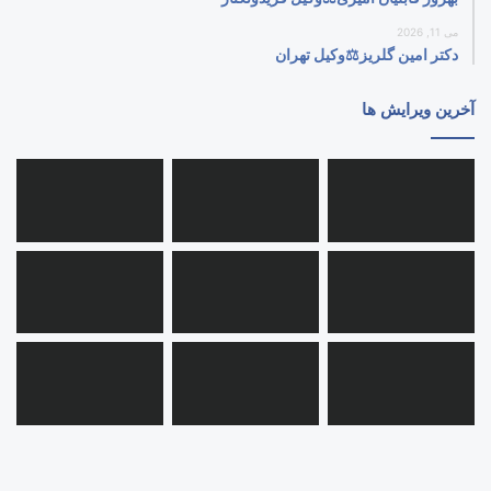
می 11, 2026
دکتر امین گلریز⚖️وکیل تهران
آخرین ویرایش ها