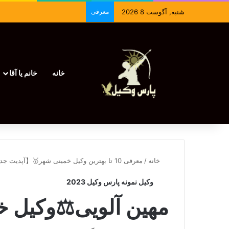
شنبه, آگوست 8 2026
معرفی
خانه
خانم یا آقا
خانه
/
معرفی 10 تا بهترین وکیل خمینی شهر🥇【آپدیت جدید】⚖️
وکیل نمونه پارس وکیل 2023
مهین آلویی⚖️وکیل 