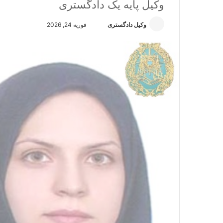
وکیل پایه یک دادگستری
وکیل دادگستری
ا
فوریه 24, 2026
ر
س
ا
ل
ا
ی
م
ی
ل