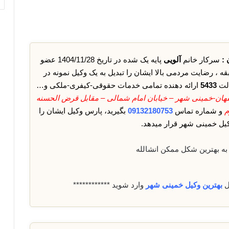
:
سرکار خانم
آلویی
پایه یک شده در تاریخ 1404/11/28 عضو
، رضایت مردمی بالا ایشان را تبدیل به یک وکیل نمونه در
الت
5433
ارائه دهنده تمامی خدمات حقوقی-کیفری-ملکی و…
هان-خمینی شهر – خیابان امام شمالی – مقابل قرض الحسنه
م
و شماره تماس
09132180753
بگیرید، پارس وکیل ایشان را
یل خمینی شهر قرار میدهد.
به بهترین شکل ممکن انشالله
ل
بهترین وکیل خمینی شهر
وارد شوید ************