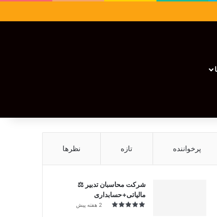
سایدبار
نوشته تصادفی
تغییر پوسته
نوشته تصادفی
پرخواننده
تازه
نظرها
شرکت محاسبان تدبیر ⚖️
مالیاتی+حسابداری
2 هفته پیش