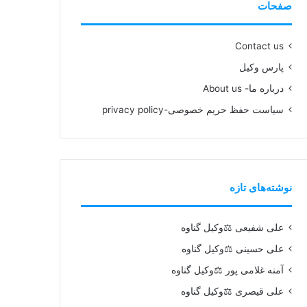
صفحات
Contact us
پارس وکیل
درباره ما- About us
سیاست حفظ حریم خصوصی-privacy policy
نوشته‌های تازه
علی شفیعی ⚖️وکیل گناوه
علی حسینی ⚖️وکیل گناوه
آمنه غلامی پور ⚖️وکیل گناوه
علی قیصری ⚖️وکیل گناوه