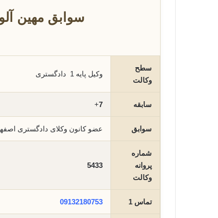
سوابق مهین آلو
سطح
وکیل پایه 1 دادگستری
وکالت
سابقه
7
+
سوابق
عضو کانون وکلای دادگستری اصفه
شماره
پروانه
5433
وکالت
تماس 1
09132180753