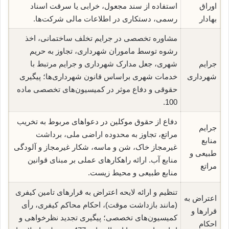
اوراق
استفاده از سند مجعول، خرابی یا سرقت اسناد
بهادار
رسمی، دستکاری در اطلاعات مالی شرکت‌ها.
مشاوره تخصصی در جرایم تخلف ساختمانی، اخذ
رشوه توسط ماموران شهرداری، تجاوز به حریم
جرایم
شهری، جعل مدارک شهرداری و جرایم مرتبط با
شهرداری
خدمات شهری براساس قانون شهرداری‌ها؛ پیگیری
حقوقی و دفاع موثر در کمیسیون‌های تخصصی ماده
100.
دفاع از حقوق موکلین در دعواهای مربوط به تخریب
جرایم
مراتع، تجاوز به محدوده اراضی ملی، برداشت
منابع
غیرمجاز خاک، شن و ماسه، شکار غیرمجاز و آلودگی
طبیعی و
منابع آب. ارائه راهکارهای عملی بر مبنای قوانین
مراتع
منابع طبیعی و محیط زیست.
تنظیم و ارائه لایحه اعتراض به قرارهای تامین کیفری
اعتراض به
(مانند بازداشت موقت)، احکام محاکم کیفری، رأی
قرارها و
کمیسیون‌های تخصصی؛ پیگیری تجدید نظرخواهی و
احکام