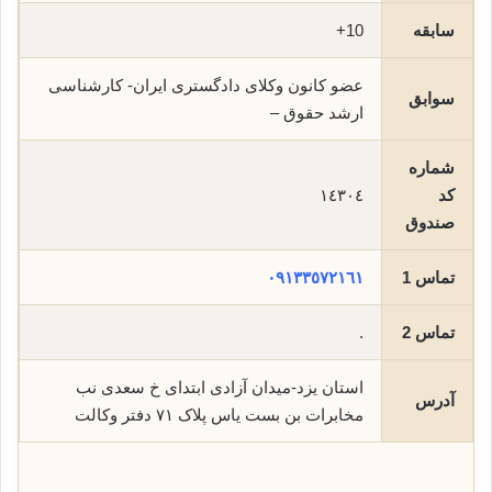
سابقه
10+
عضو کانون وکلای دادگستری ایران- کارشناسی
سوابق
ارشد حقوق –
شماره
کد
١٤٣٠٤
صندوق
تماس 1
٠٩١٣٣٥٧٢١٦١
تماس 2
.
استان یزد-میدان آزادی ابتدای خ سعدی نب
آدرس
مخابرات بن بست یاس پلاک ٧١ دفتر وکالت