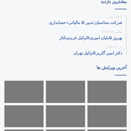
بیشترین بازدید
2 هفته پیش
شرکت محاسبان تدبیر ⚖️ مالیاتی+حسابداری
نوامبر 26, 2025
بهروز قابلیان امیری⚖️وکیل فریدونکنار
می 11, 2026
دکتر امین گلریز⚖️وکیل تهران
آخرین ویرایش ها