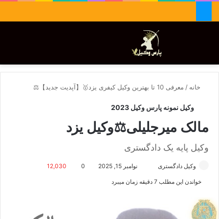
جستجو برای
تغییر پوسته
منو
خانه
/
معرفی 10 تا بهترین وکیل کیفری یزد🥇【آپدیت جدید】⚖️
وکیل نمونه پارس وکیل 2023
مالک میرجلیلی⚖️وکیل یزد
وکیل پایه یک دادگستری
وکیل دادگستری
ا
نوامبر 15, 2025
0
12,030
ر
خواندن این مطلب 7 دقیقه زمان میبرد
س
ا
ل