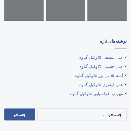
نوشته‌های تازه
علی شفیعی ⚖️وکیل گناوه
علی حسینی ⚖️وکیل گناوه
آمنه غلامی پور ⚖️وکیل گناوه
علی قیصری ⚖️وکیل گناوه
مهراب افراسیابی ⚖️وکیل گناوه
جستجو
برای: