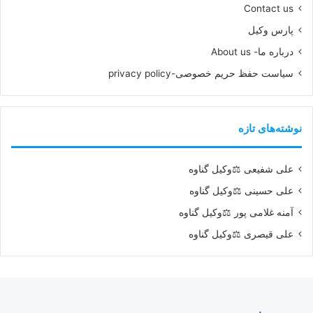
Contact us
پارس وکیل
درباره ما- About us
سیاست حفظ حریم خصوصی-privacy policy
نوشته‌های تازه
علی شفیعی ⚖️وکیل گناوه
علی حسینی ⚖️وکیل گناوه
آمنه غلامی پور ⚖️وکیل گناوه
علی قیصری ⚖️وکیل گناوه