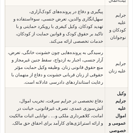
بیت‌المال
پیگیری و دفاع در پرونده‌های کودک‌آزاری،
جرایم
سهل‌انگاری والدین، تعرض جنسی، سوءاستفاده و
علیه
تهدید کودکان. وکیل کیفری با رویکرد حمایتی و با
کودکان و
تاکید بر حقوق کودک و قوانین حمایت از کودکان،
نوجوانان
خدمات تخصصی ارائه می‌کند.
رسیدگی به پرونده‌هایی چون خشونت خانگی، تعرض،
آزار جنسی، اجبار به ازدواج، سقط جنین غیرمجاز و
جرایم
منع حقوق قانونی زنان. وظیفه وکیل حمایت مؤثر
علیه زنان
حقوقی از زنان قربانی خشونت و دفاع از متهمان با
رعایت استانداردهای دادرسی عادلانه است.
وکیل
جرایم
دفاع تخصصی در جرایم سرقت، تخریب اموال،
علیه
آتش‌سوزی عمدی، تصرف غیرقانونی، خیانت در
اموال
امانت، کلاهبرداری ملکی و… . توانایی اثبات مالکیت
عمومی و
و ارائه استراتژی‌های کارآمد برای احقاق حق مالک.
خصوصی