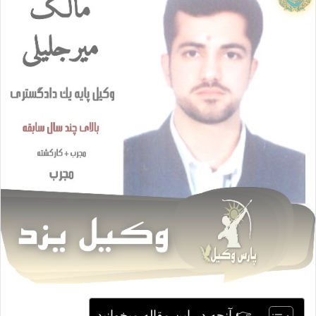
ا
ی
م
ی
ل
👉 آنچه در این مقاله میخوانید