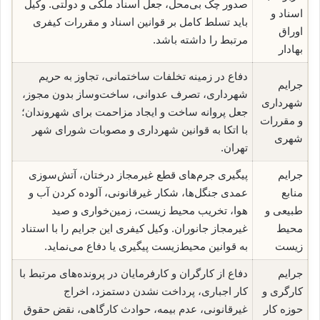
صدور چک بی‌محل، جعل اسناد ملکی و دولتی. وکیل
اسناد و
باید تسلط کامل بر قوانین اسناد و مقررات کیفری
اوراق
مرتبط را داشته باشد.
بهادار
دفاع در زمینه تخلفات ساختمانی، تجاوز به حریم
جرایم
شهرداری، تصرف عدوانی، ساخت‌وساز بدون مجوز،
شهرداری
جعل پروانه ساخت و ایجاد مزاحمت برای شهروندان؛
و مقررات
با اتکا به قوانین شهرداری و مصوبات شورای شهر
شهری
تهران.
جرایم
پیگیری جرم‌های قطع غیرمجاز درختان، آتش‌سوزی
منابع
عمدی جنگل‌ها، شکار غیرقانونی، آلوده کردن آب و
طبیعی و
هوا، تخریب محیط زیست، زمین‌خواری و صید
محیط
غیرمجاز جانوران. وکیل کیفری این جرایم را با استناد
زیست
به قوانین محیط‌زیست پیگیری یا دفاع می‌نماید.
جرایم
دفاع از کارگران و کارفرمایان در پرونده‌های مرتبط با
کارگری و
کار اجباری، پرداخت نشدن دستمزد، اخراج
حوزه کار
غیرقانونی، عدم بیمه، حوادث کارگاهی، نقض حقوق