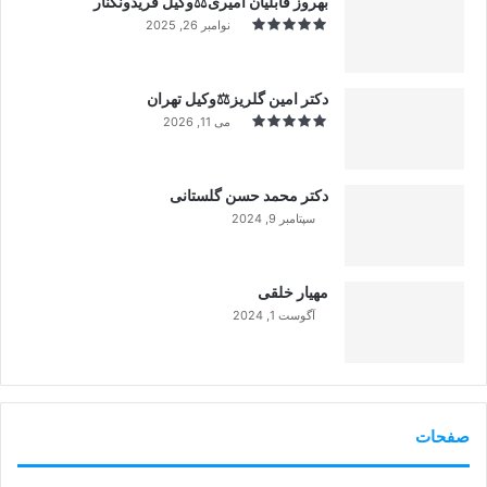
بهروز قابلیان امیری⚖️وکیل فریدونکنار
نوامبر 26, 2025
دکتر امین گلریز⚖️وکیل تهران
می 11, 2026
دکتر محمد حسن گلستانی
سپتامبر 9, 2024
99%
مهیار خلقی
آگوست 1, 2024
99%
صفحات