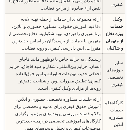
اعاده دادرسی یا اعمال ماده 477 به منظور اصلاح یا
کیفری
نقض آراء صادره از مراجع قضایی.
وکیل
ارائه مجموعه‌ای از خدمات از جمله تهیه لایحه
خدمات
دفاعیه، آموزش حقوقی، مشاوره حضوری و آنلاین،
ویژه دفاع
برنامه‌ریزی راهبردی، تهیه شکواییه، دفاع تخصصی از
از متهمان
متهمین یا حمایت از بزه‌دیدگان بر اساس جدیدترین
و شاکیان
مقررات، آیین دادرسی کیفری و رویه قضایی.
رسیدگی به جرایم خاص یا نوظهور مانند قاچاق
سایر
انسان، جرایم بین‌المللی، شکار و صید قاچاق، جرایم
حوزه‌های
اخلاقی جدید، تهدیدات فناورانه و امور فوق‌العاده
تخصصی
کیفری؛ تطبیق مقررات نوین و شناخت دقیق‌تر
کیفری
رویه‌ها از مزایای وکیل کیفری است.
ارائه جلسات مشاوره تخصصی حضوری و آنلاین،
کارگاه‌ها و
آموزش حقوق کیفری برای عموم و تخصصی برای
خدمات
وکلا و قضات، بررسی پرونده‌های ویژه و برگزاری
مشاوره
کارگاه‌های آموزشی تخصصی در زمینه جدیدترین
آنلاین
موضوعات کیفری و تحلیل پرونده‌های مهم.