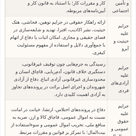
و تأمین
کار و مقررات کار؛ با استناد به قانون کار و
اجتماعی
آیین‌نامه‌های مربوطه.
ارائه راهکار حقوقی در جرایم توهین، فحاشی، هتک
جرایم
حیثیت، نشر اکاذیب، افترا، تهدید و شایعه‌سازی در
علیه
فضای حقیقی و مجازی. امکان اثبات یا دفاع از اتهام
حیثیت و
با جمع‌آوری دلایل و استفاده از مفهوم مسئولیت
آبرو
کیفری.
رسیدگی به جرم‌هایی چون توقیف غیرقانونی،
جرایم
دستگیری خلاف قانون، آدم‌ربایی، قاچاق انسان و
علیه
محدودسازی غیرقانونی آزادی اتباع. دفاع از آزادی
آزادی‌های
شهروندان و اجرای اصل برائت در پرونده‌های تجاوز
فردی
به آزادی اهمیت کلیدی دارد.
جرایم
دفاع در پرونده‌های اختلاس، ارتشا، خیانت در امانت
علیه
نسبت به اموال عمومی، قاچاق کالا و ارز، ضربه به
حقوق
منافع ملی، تخریب اموال عمومی و سوءاستفاده از
عمومی و
بیت‌المال؛ با تمرکز بر قوانین و مقررات مرتبط.