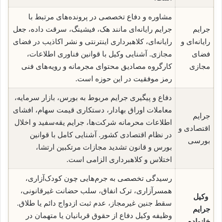
مشاوره و دفاع تخصصی در پرونده‌های مرتبط با
جرایم
جرایم رایانه‌ای مانند هک، فیشینگ، سرقت داده، جعل
رایانه‌ای و
رایانه‌ای، کلاهبرداری اینترنتی و نشر اکاذیب در فضای
فضای
مجازی. آشنایی وکیل با قوانین فناوری اطلاعات،
مجازی
کارگروه مصادیق محتوای مجرمانه و رویه‌های فنی
رمز موفقیت در این حوزه است.
دفاع و پیگیری جرایم مربوط به بورس، بازار سرمایه،
معاملات اوراق بهادار، دستکاری قیمت سهام، افشای
جرایم
اطلاعات محرمانه شرکت‌ها، جرایم یقه‌سفید و اخلال
اقتصادی و
در نظام اقتصادی کشور. آشنایی کامل با قوانین
بورسی
بورس و قانون تشدید مجازات مرتکبین ارتشا،
اختلاس و کلاهبرداری الزامی است.
رسیدگی تخصصی به جرم‌هایی چون کودک‌آزاری،
همسرآزاری، ترک انفاق، سلب حضانت غیرقانونی،
وکیل
سقط جنین غیرمجاز، عدم ثبت ازدواج دائم یا طلاق.
جرایم
وظیفه وکیل دفاع از حقوق قربانیان یا متهمان در
خانواده