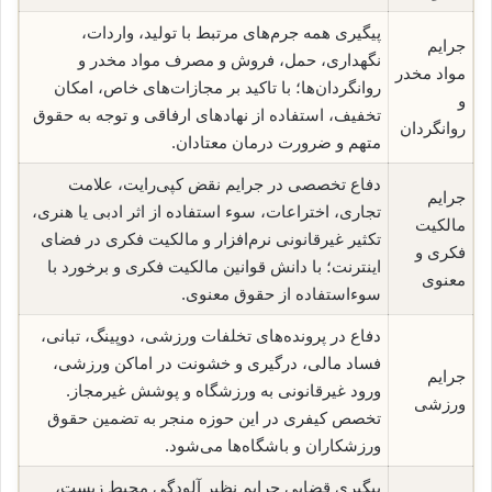
پیگیری همه جرم‌های مرتبط با تولید، واردات،
جرایم
نگهداری، حمل، فروش و مصرف مواد مخدر و
مواد مخدر
روانگردان‌ها؛ با تاکید بر مجازات‌های خاص، امکان
و
تخفیف، استفاده از نهادهای ارفاقی و توجه به حقوق
روانگردان
متهم و ضرورت درمان معتادان.
دفاع تخصصی در جرایم نقض کپی‌رایت، علامت
جرایم
تجاری، اختراعات، سوء استفاده از اثر ادبی یا هنری،
مالکیت
تکثیر غیرقانونی نرم‌افزار و مالکیت فکری در فضای
فکری و
اینترنت؛ با دانش قوانین مالکیت فکری و برخورد با
معنوی
سوء‌استفاده از حقوق معنوی.
دفاع در پرونده‌های تخلفات ورزشی، دوپینگ، تبانی،
فساد مالی، درگیری و خشونت در اماکن ورزشی،
جرایم
ورود غیرقانونی به ورزشگاه و پوشش غیرمجاز.
ورزشی
تخصص کیفری در این حوزه منجر به تضمین حقوق
ورزشکاران و باشگاه‌ها می‌شود.
پیگیری قضایی جرایم نظیر آلودگی محیط زیست،