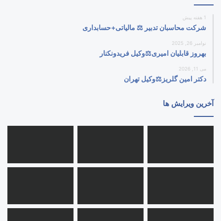
1 هفته پیش
شرکت محاسبان تدبیر ⚖️ مالیاتی+حسابداری
نوامبر 26, 2025
بهروز قابلیان امیری⚖️وکیل فریدونکنار
می 11, 2026
دکتر امین گلریز⚖️وکیل تهران
آخرین ویرایش ها