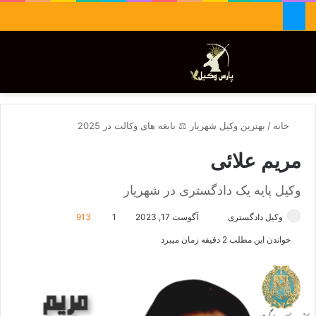
جستجو برای
تغییر پوسته
منو
خانه
/
بهترین وکیل شهریار ⚖️ نابغه های وکالت در 2025
مریم علائی
وکیل پایه یک دادگستری در شهریار
وکیل دادگستری
ا
آگوست 17, 2023
1
913
ر
خواندن این مطلب 2 دقیقه زمان میبرد
س
ا
ل
ا