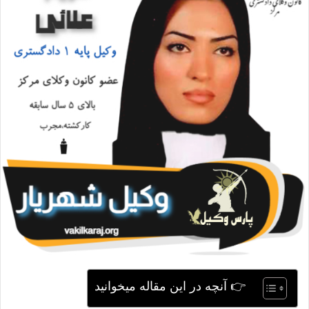
ی
م
ی
ل
👉 آنچه در این مقاله میخوانید