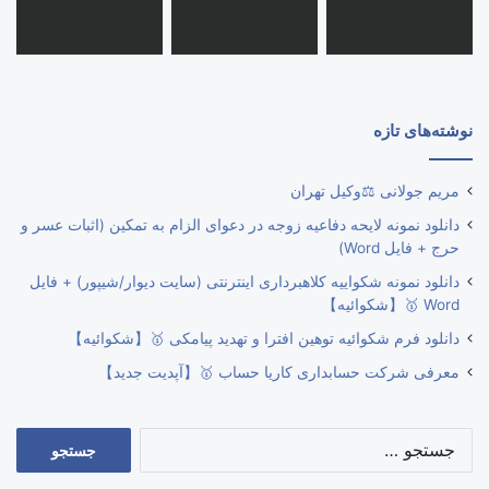
نوشته‌های تازه
مریم جولانی ⚖️وکیل تهران
دانلود نمونه لایحه دفاعیه زوجه در دعوای الزام به تمکین (اثبات عسر و
حرج + فایل Word)
دانلود نمونه شکواییه کلاهبرداری اینترنتی (سایت دیوار/شیپور) + فایل
Word 🥇【شکوائیه】
دانلود فرم شکوائیه توهین افترا و تهدید پیامکی 🥇【شکوائیه】
معرفی شرکت حسابداری کاریا حساب 🥇【آپدیت جدید】
جستجو
برای: