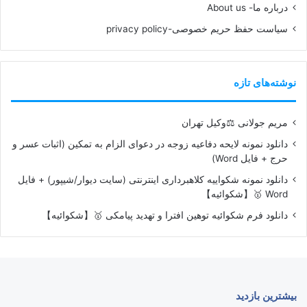
درباره ما- About us
سیاست حفظ حریم خصوصی-privacy policy
نوشته‌های تازه
مریم جولانی ⚖️وکیل تهران
دانلود نمونه لایحه دفاعیه زوجه در دعوای الزام به تمکین (اثبات عسر و
حرج + فایل Word)
دانلود نمونه شکواییه کلاهبرداری اینترنتی (سایت دیوار/شیپور) + فایل
Word 🥇【شکوائیه】
دانلود فرم شکوائیه توهین افترا و تهدید پیامکی 🥇【شکوائیه】
بیشترین بازدید