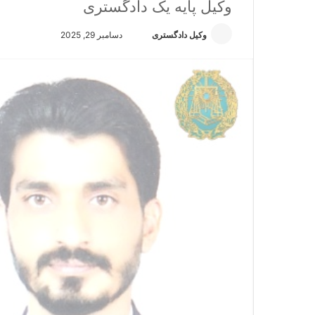
وکیل پایه یک دادگستری
وکیل دادگستری
ا
دسامبر 29, 2025
ر
س
ا
ل
ا
ی
م
ی
ل