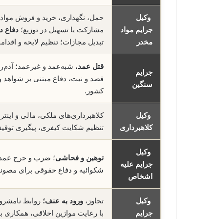
وکیل
حمل، نگهداری، خرید و فروش مواد 
جرایم مواد
مشارکت یا تسهیل در توزیع؛
دفاع در
مخدر
تبدیل مجازات؛ تنظیم لایحه و اقدام
قتل عمد
، شبه‌عمد و غیرعمد؛ آدم‌ر
جرایم
قصد و نیت، دفاع مبتنی بر شواهد و
سنگین
کشور.
وکیل
کلاهبرداری‌های ملکی، مالی و اینتر
کلاهبرداری
تنظیم شکایت کیفری، پیگیری توقی
وکیل
توهین و فحاشی
؛ ضرب و جرح عمدی و
جرایم علیه
شکوائیه و دفاع حقوقی برای مصون
اشخاص
وکیل
تجاوز،
ورود به عنف؛
روابط نامشروع
جرایم
با رعایت موازین اخلاقی، همکاری ب