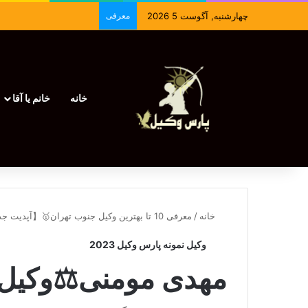
چهارشنبه, آگوست 5 2026
معرفی
خانه
خانم یا آقا
خانه
/
معرفی 10 تا بهترین وکیل جنوب تهران🥇【آپدیت جدید】⚖️
وکیل نمونه پارس وکیل 2023
مهدی مومنی⚖️وکیل 