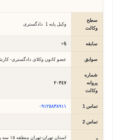
سطح
وکیل پایه 1 دادگستری
وکالت
سابقه
5
+
سوابق
عضو کانون وکلای دادگستری- کار
شماره
پروانه
٢٠٣٤٧
وکالت
تماس 1
٠٩١٢٥٨٣٨٩١١
تماس 2
استان ت