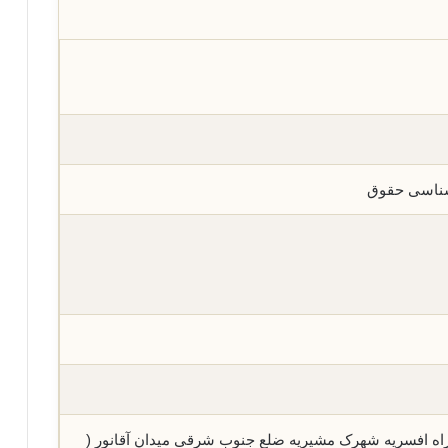
شناسی حقوق
هران-تهران منطقه ١٥ سه راه افسریه شهرک مشیریه ضلع جنوب شرقی میدان آقانور (