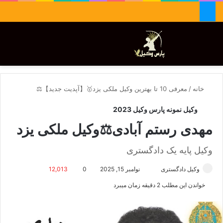
جستجو برای
تغییر پوسته
منو
خانه
/
معرفی 10 تا بهترین وکیل ملکی یزد🥇【آپدیت جدید】⚖️
وکیل نمونه پارس وکیل 2023
مهدی رستم آبادی⚖️وکیل ملکی یزد
وکیل پایه یک دادگستری
وکیل دادگستری
ا
نوامبر 15, 2025
0
12,013
ر
خواندن این مطلب 2 دقیقه زمان میبرد
س
ا
ل