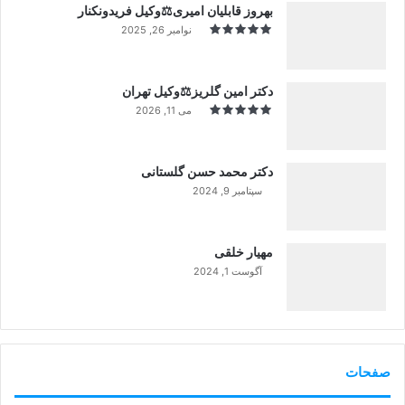
بهروز قابلیان امیری⚖️وکیل فریدونکنار
نوامبر 26, 2025
دکتر امین گلریز⚖️وکیل تهران
می 11, 2026
دکتر محمد حسن گلستانی
سپتامبر 9, 2024
99%
مهیار خلقی
آگوست 1, 2024
99%
صفحات