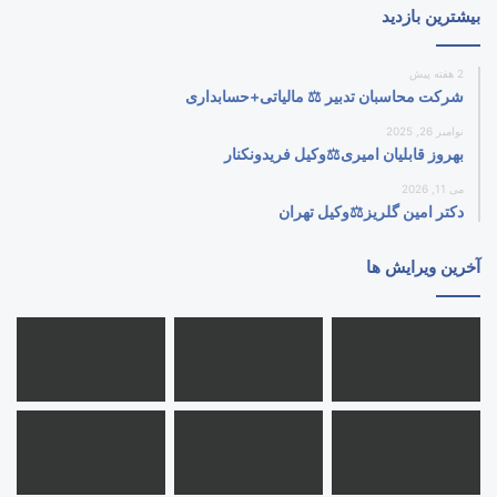
بیشترین بازدید
2 هفته پیش
شرکت محاسبان تدبیر ⚖️ مالیاتی+حسابداری
نوامبر 26, 2025
بهروز قابلیان امیری⚖️وکیل فریدونکنار
می 11, 2026
دکتر امین گلریز⚖️وکیل تهران
آخرین ویرایش ها