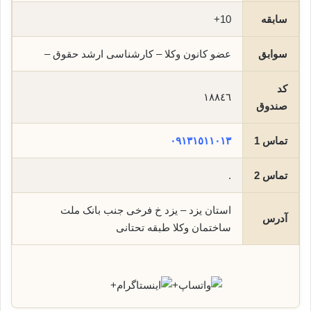
سابقه
10+
سوابق
عضو کانون وکلا – کارشناسی ارشد حقوق –
کد
١٨٨٤٦
صندوق
تماس 1
٠٩١٣١٥١١٠١٣
تماس 2
.
استان یزد – یزد خ فرخی جنب بانک ملت
آدرس
ساختمان وکلا طبقه تحتانی
+
+