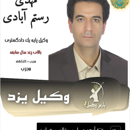
ا
ی
م
ی
ل
👉 آنچه در این مقاله میخوانید