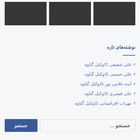
نوشته‌های تازه
علی شفیعی ⚖️وکیل گناوه
علی حسینی ⚖️وکیل گناوه
آمنه غلامی پور ⚖️وکیل گناوه
علی قیصری ⚖️وکیل گناوه
مهراب افراسیابی ⚖️وکیل گناوه
جستجو
برای: