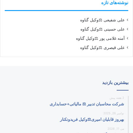
نوشته‌های تازه
علی شفیعی ⚖️وکیل گناوه
علی حسینی ⚖️وکیل گناوه
آمنه غلامی پور ⚖️وکیل گناوه
علی قیصری ⚖️وکیل گناوه
بیشترین بازدید
2 هفته پیش
شرکت محاسبان تدبیر ⚖️ مالیاتی+حسابداری
نوامبر 26, 2025
بهروز قابلیان امیری⚖️وکیل فریدونکنار
می 11, 2026