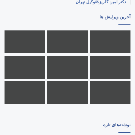
دکتر امین گلریز⚖️وکیل تهران
آخرین ویرایش ها
نوشته‌های تازه