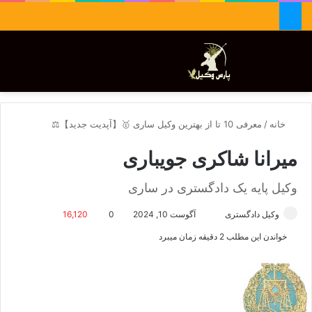
جستجو برای
تغییر پوسته
منو
خانه
/
معرفی 10 تا از بهترین وکیل ساری 🥇【آپدیت جدید】⚖️
میرانا شاکری جویباری
وکیل پایه یک دادگستری در ساری
وکیل دادگستری
ا
آگوست 10, 2024
0
16,120
ر
خواندن این مطلب 2 دقیقه زمان میبرد
س
ا
ل
ا