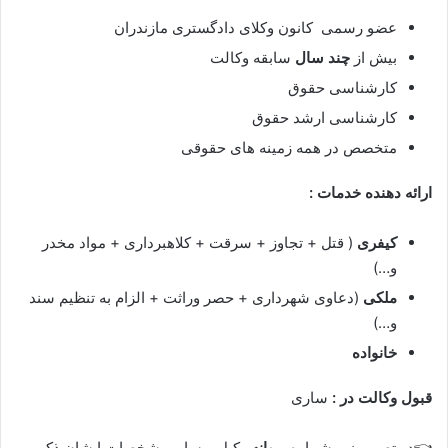
عضو رسمی کانون وکلای دادگستری مازندران
بیش از
چند سال
سابقه وکالت
کارشناسی حقوق
کارشناسی ارشد حقوق
متخصص در همه زمینه های حقوقی
ارائه دهنده خدمات :
کیفری
( قتل + تجاوز + سرقت + کلاهبرداری + مواد مخدر
و…)
ملکی
(دعاوی شهرداری + حصر وراثت + الزام به تنظیم سند
و…)
خانواده
قبول وکالت در :
ساری
👈در تصویر زیر شماره
پروانه
وکیل و سایر مشخصات ایشان ذکر