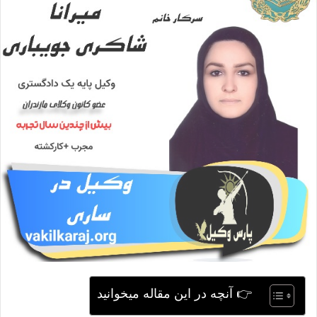
ی
م
ی
ل
👉 آنچه در این مقاله میخوانید