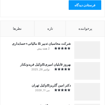
پرخواننده
تازه
نظرها
شرکت محاسبان تدبیر ⚖️ مالیاتی+حسابداری
2 هفته پیش
بهروز قابلیان امیری⚖️وکیل فریدونکنار
نوامبر 26, 2025
دکتر امین گلریز⚖️وکیل تهران
می 11, 2026