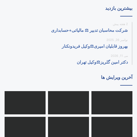
بیشترین بازدید
2 هفته پیش
شرکت محاسبان تدبیر ⚖️ مالیاتی+حسابداری
نوامبر 26, 2025
بهروز قابلیان امیری⚖️وکیل فریدونکنار
می 11, 2026
دکتر امین گلریز⚖️وکیل تهران
آخرین ویرایش ها