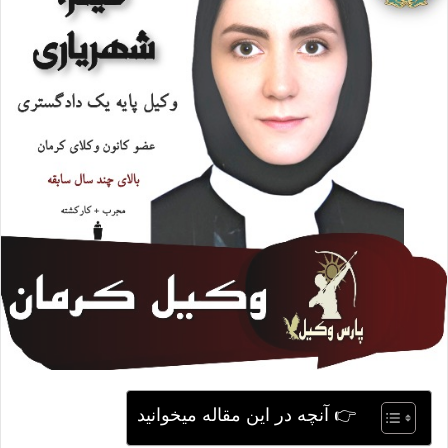
ی
م
ی
ل
👉 آنچه در این مقاله میخوانید