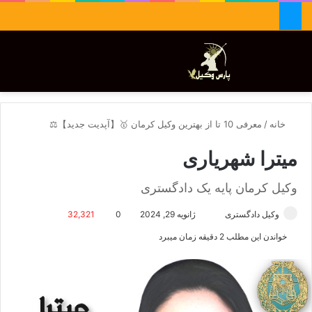
جستجو برای
تغییر پوسته
منو
خانه
/
معرفی 10 تا از بهترین وکیل کرمان 🥇【آپدیت جدید】⚖️
میترا شهریاری
وکیل کرمان پایه یک دادگستری
وکیل دادگستری
ا
ژانویه 29, 2024
0
32,321
ر
خواندن این مطلب 2 دقیقه زمان میبرد
س
ا
ل
ا