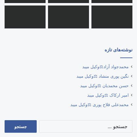
نوشته‌های تازه
محمدجواد آزاد⚖️وکیل میبد
نگین پوری منشاد ⚖️وکیل میبد
حسن محمدیان ⚖️وکیل میبد
امیر ارکاک ⚖️وکیل میبد
محمدعلی فلاح پوری ⚖️وکیل میبد
جستجو
برای: