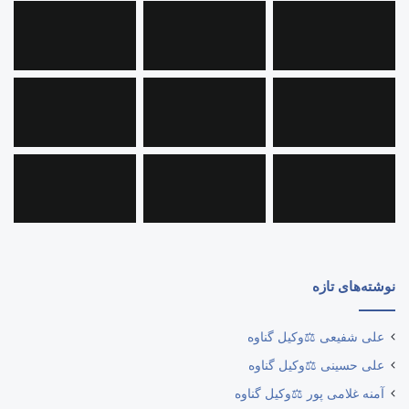
نوشته‌های تازه
علی شفیعی ⚖️وکیل گناوه
علی حسینی ⚖️وکیل گناوه
آمنه غلامی پور ⚖️وکیل گناوه