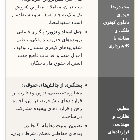
محمدرضا
ساختمان، معاملات معارض (فروش
حیدری
یک ملک به چند نفر) و سوءاستفاده از
دعاوی کیفری
اسناد سفیدامضا.
ملکی و
جعل اسناد و تزویر:
پیگیری قضایی
مقابله با
پرونده‌های جعل سند ملکی، تنظیم
کلاهبرداری
شکواییه‌های کیفری مستدل، توقیف
اموال متهم و اقدامات قاطع جهت
استرداد حقوق مال‌باختگان.
پیشگیری از چالش‌های حقوقی:
مشاوره تخصصی، تدوین و نظارت بر
قراردادهای پیش‌خرید، فروش، اجاره،
تنظیم،
رهن و قراردادهای پیچیده مشارکت
نظارت و
در ساخت.
مهندسی
تضمین امنیت معامله:
گنجاندن
قراردادهای
بندهای حفاظتی محکم، شرط داوری،
ملکی