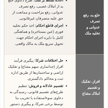
اعاده تسلط بر ملک:
طرح دعاوی خلع
ید از املاک غصبی، رفع تصرف
عدوانی، رفع مزاحمت و ممانعت از
خلع ید، رفع
حق علیه متصرفان غیرقانونی.
تصرف
اجرای قاطع احکام:
اخذ حکم تخلیه
عدوانی و
فوری (عین مستاجره) و هماهنگی
تخلیه ملک
کامل با دایره اجرای احکام جهت
تحویل سریع ملک به مالک واقعی.
حل اختلافات شرکا:
پیگیری فرآیند
افراز (جداسازی سهم مشاع) و تفکیک
اراضی و ساختمان‌ها از طریق اداره
ثبت و محاکم دادگستری.
افراز، تفکیک
تقسیم عادلانه و فروش:
تنظیم
و تقسیم
طرح‌های تقسیم قانونی، رسیدگی به
املاک مشاع
دعاوی سوءاستفاده یا تخریب بنا
توسط برخی شرکا، و پیگیری دستور