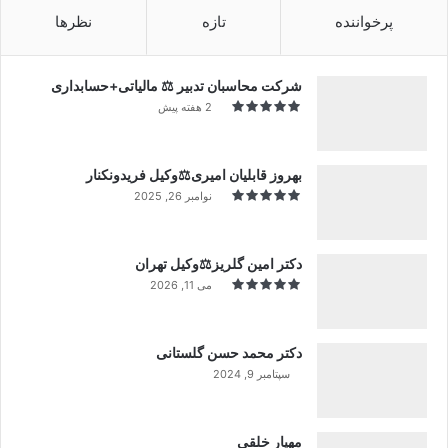
پرخواننده
تازه
نظرها
شرکت محاسبان تدبیر ⚖️ مالیاتی+حسابداری
2 هفته پیش
بهروز قابلیان امیری⚖️وکیل فریدونکنار
نوامبر 26, 2025
دکتر امین گلریز⚖️وکیل تهران
می 11, 2026
دکتر محمد حسن گلستانی
سپتامبر 9, 2024
99%
مهیار خلقی