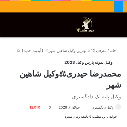
جستجو برای
تغییر پوسته
منو
خانه
/
معرفی 12 تا بهترین وکیل شاهین شهر🥇【آپدیت جدید】⚖️
وکیل نمونه پارس وکیل 2023
محمدرضا حیدری⚖️وکیل شاهین
شهر
وکیل پایه یک دادگستری
وکیل دادگستری
ا
جولای 7, 2026
0
12,010
ر
خواندن این مطلب 6 دقیقه زمان میبرد
س