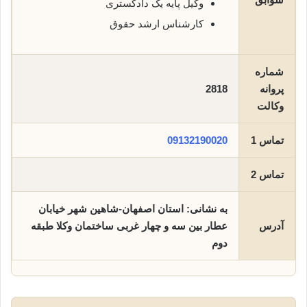
وکیل پایه یک دادگستری
کارشناس ارشد حقوق
شماره
پروانه
2818
وکالت
تماس 1
09132190020
تماس 2
به نشانی: استان اصفهان-شاهین شهر خیابان
آدرس
عطار بین سه و چهار غربی ساختمان وکلا طبقه
دوم