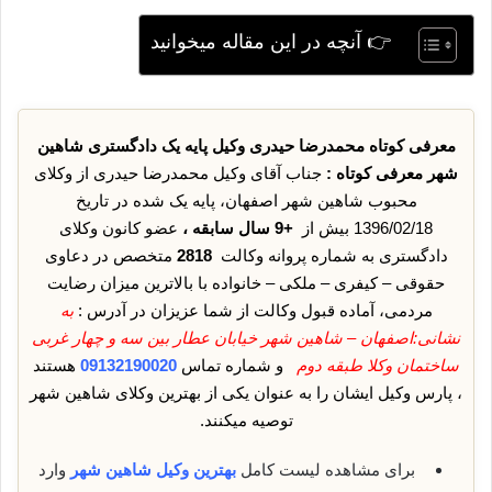
👉 آنچه در این مقاله میخوانید
معرفی کوتاه محمدرضا حیدری وکیل پایه یک دادگستری شاهین
شهر معرفی کوتاه :
جناب آقای وکیل محمدرضا حیدری از وکلای
محبوب شاهین شهر اصفهان، پایه یک شده در تاریخ
1396/02/18 بیش از
+9 سال سابقه ،
عضو کانون وکلای
دادگستری به شماره پروانه وکالت
2818
متخصص در دعاوی
حقوقی – کیفری – ملکی – خانواده با بالاترین میزان رضایت
مردمی، آماده قبول وکالت از شما عزیزان در آدرس :
به
نشانی:اصفهان – شاهین شهر خیابان عطار بین سه و چهار غربی
ساختمان وکلا طبقه دوم
و شماره تماس
09132190020
هستند
، پارس وکیل ایشان را به عنوان یکی از بهترین وکلای شاهین شهر
توصیه میکنند.
برای مشاهده لیست کامل
بهترین وکیل شاهین شهر
وارد