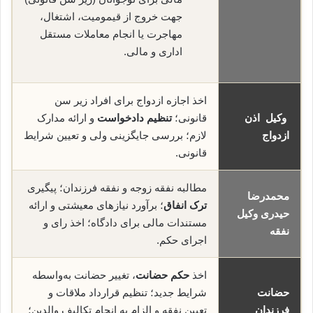
جهت خروج از قیمومیت، اشتغال،
مهاجرت یا انجام معاملات مستقل
اداری و مالی.
اخذ اجازه ازدواج برای افراد زیر سن
وکیل اذن
قانونی؛
تنظیم دادخواست
و ارائه مدارک
ازدواج
لازم؛ بررسی جایگزینی ولی و تعیین شرایط
قانونی.
مطالبه نفقه زوجه و نفقه فرزندان؛ پیگیری
محمدرضا
ترک انفاق
؛ برآورد نیازهای معیشتی و ارائه
حیدری وکیل
مستندات مالی برای دادگاه؛ اخذ رای و
نفقه
اجرای حکم.
اخذ
حکم حضانت
، تغییر حضانت به‌واسطه
حضانت
شرایط جدید؛ تنظیم قرارداد ملاقات و
فرزندان
تعیین نفقه و الزام به انجام تکالیف والدین؛