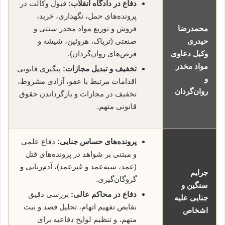
دفاع در دادگاه انقلاب:
قبول وکالت در
پرونده‌های حمل، نگهداری، خرید،
محمدرضا
فروش و توزیع مواد مخدر سنتی و
حیدری
صنعتی (تریاک، هروئین، شیشه و
وکیل دعاوی
قرص‌های روان‌گردان).
مواد مخدر
تخفیف و تبدیل مجازات:
پیگیری قانونی
و
اقدامات مرتبط با عفو، آزادی مشروط،
روان‌گردان
تخفیف در مجازات و بازگرداندن حقوق
قانونی متهم.
پرونده‌های حساس جنایی:
دفاع علمی
و مبتنی بر شواهد در پرونده‌های قتل
(عمد، شبه‌عمد و غیرعمد)، آدم‌ربایی و
جرایم
گروگان‌گیری.
سنگین و
دفاع در محاکم عالی:
بررسی دقیق
جنایی علیه
نقایص تفهیم اتهام، تحلیل قصد و نیت
اشخاص
متهم، و تنظیم لوایح دفاعیه برای