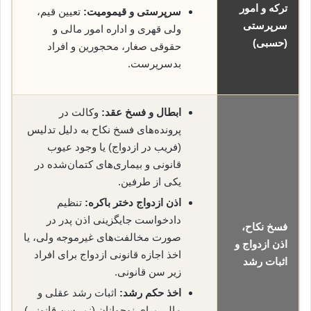
ترکه و امور
سرپرستی و قیمومیت:
تعیین قیم،
سرپرستی
ولی قهری و اداره امور مالی و
(حسبی)
حقوقی صغار، محجورین و افراد
بدسرپرست.
ابطال و فسخ عقد:
وکالت در
پرونده‌های فسخ نکاح به دلیل تدلیس
(فریب در ازدواج) یا وجود عیوب
قانونی و بیماری‌های کتمان‌شده در
یکی از طرفین.
اذن ازدواج دختر باکره:
تنظیم
دادخواست جایگزینی اذن پدر در
فسخ نکاح،
صورت مخالفت‌های غیرموجه ولی، یا
اذن ازدواج و
اخذ اجازه قانونی ازدواج برای افراد
اثبات رشد
زیر سن قانونی.
اخذ حکم رشد:
اثبات رشد عقلی و
مالی برای نوجوانان (زیر سن قانونی)