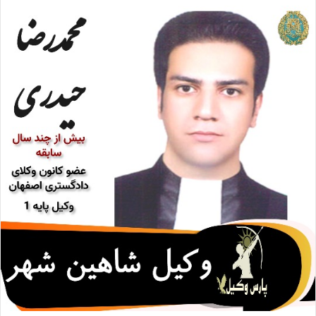
ا
ل
ا
ی
م
ی
ل