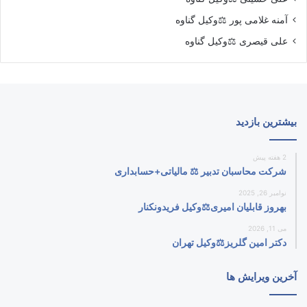
آمنه غلامی پور ⚖️وکیل گناوه
علی قیصری ⚖️وکیل گناوه
بیشترین بازدید
2 هفته پیش
شرکت محاسبان تدبیر ⚖️ مالیاتی+حسابداری
نوامبر 26, 2025
بهروز قابلیان امیری⚖️وکیل فریدونکنار
می 11, 2026
دکتر امین گلریز⚖️وکیل تهران
آخرین ویرایش ها