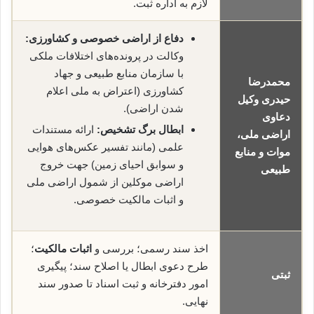
لازم به اداره ثبت.
دفاع از اراضی خصوصی و کشاورزی:
وکالت در پرونده‌های اختلافات ملکی
با سازمان منابع طبیعی و جهاد
محمدرضا
کشاورزی (اعتراض به ملی اعلام
حیدری وکیل
شدن اراضی).
دعاوی
ابطال برگ تشخیص:
ارائه مستندات
اراضی ملی،
علمی (مانند تفسیر عکس‌های هوایی
موات و منابع
و سوابق احیای زمین) جهت خروج
طبیعی
اراضی موکلین از شمول اراضی ملی
و اثبات مالکیت خصوصی.
اخذ سند رسمی؛ بررسی و
اثبات مالکیت
؛
طرح دعوی ابطال یا اصلاح سند؛ پیگیری
ثبتی
امور دفترخانه و ثبت اسناد تا صدور سند
نهایی.