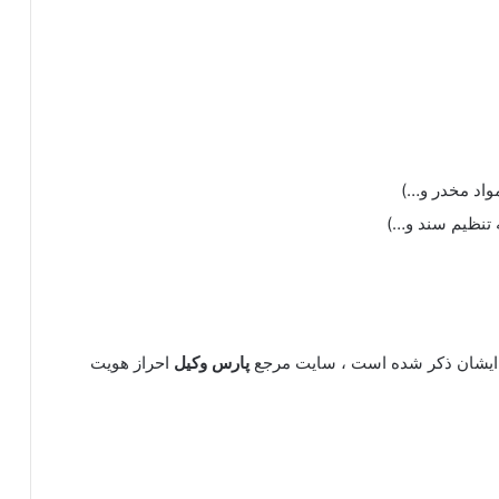
واد مخدر و…)
 تنظیم سند و…)
یشان ذکر شده است ، سایت مرجع
پارس وکیل
احراز هویت