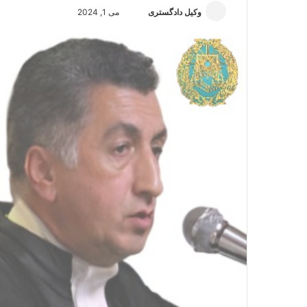
وکیل دادگستری
ا
می 1, 2024
ر
س
ا
ل
ا
ی
م
ی
ل