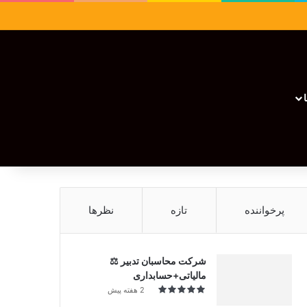
سایدبار
نوشته تصادفی
تغییر پوسته
نوشته تصادفی
پرخواننده
تازه
نظرها
شرکت محاسبان تدبیر ⚖️
مالیاتی+حسابداری
2 هفته پیش