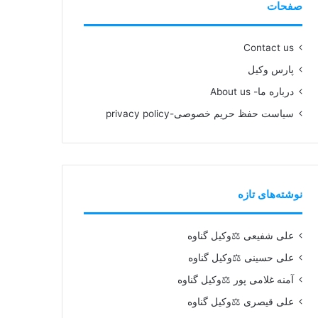
صفحات
Contact us
پارس وکیل
درباره ما- About us
سیاست حفظ حریم خصوصی-privacy policy
نوشته‌های تازه
علی شفیعی ⚖️وکیل گناوه
علی حسینی ⚖️وکیل گناوه
آمنه غلامی پور ⚖️وکیل گناوه
علی قیصری ⚖️وکیل گناوه