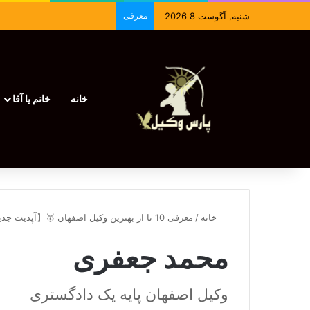
شنبه, آگوست 8 2026
معرفی
خانه
خانم یا آقا
خانه
/
معرفی 10 تا از بهترین وکیل اصفهان 🥇【آپدیت جدید】⚖️
محمد جعفری
وکیل اصفهان پایه یک دادگستری