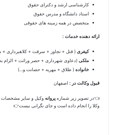
کارشناسی ارشد و دکترای حقوق
استاد دانشگاه و مدرس حقوق
متخصص در همه زمینه های حقوقی
ارائه دهنده خدمات :
کیفری
( قتل + تجاوز + سرقت + کلاهبرداری + م
ملکی
(دعاوی شهرداری + حصر وراثت + الزام به
خانواده
( طلاق + مهریه + حضانت و…)
قبول وکالت در :
اصفهان
👈در تصویر زیر شماره
پروانه
وکیل و سایر مشخصات ا
وکلا را انجام داده است و جای نگرانی نیست👉