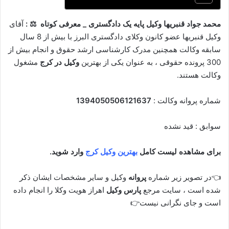
محمد جواد قنبریها وکیل پایه یک دادگستری _ معرفی کوتاه ⚖ :
آقای
وکیل قنبریها عضو کانون وکلای دادگستری البرز با بیش از 8 سال
سابقه وکالت همچنین مدرک کارشناسی ارشد حقوق و انجام بیش از
300 پرونده حقوقی ، به عنوان یکی از بهترین
وکیل در کرج
مشغول
وکالت هستند.
شماره پروانه وکالت :
1394050506121637
سوابق : قید نشده
برای مشاهده لیست کامل
بهترین وکیل کرج
وارد شوید.
👈در تصویر زیر شماره
پروانه
وکیل و سایر مشخصات ایشان ذکر
شده است ، سایت مرجع
پارس وکیل
اهراز هویت وکلا را انجام داده
است و جای نگرانی نیست👉