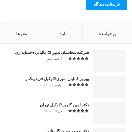
پرخواننده
تازه
نظرها
شرکت محاسبان تدبیر ⚖️ مالیاتی+حسابداری
2 هفته پیش
بهروز قابلیان امیری⚖️وکیل فریدونکنار
نوامبر 26, 2025
دکتر امین گلریز⚖️وکیل تهران
می 11, 2026
دکتر محمد حسن گلستانی