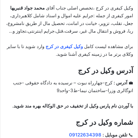
وکیل کیفری در کرج ،تخصص اصلی جناب آقای
محمد جواد قنبریها
امور کیفری از جمله :جرایم علیه اموال و اسناد شامل کلاهبرداری،
جعل، تقلب، تزویر، خیانت در امانت، تحصیل مال از طریق نامشروع،
ربا، فروش و انتقال مال غیر، سرقت،قتل،جرایم اینترنتی،تجاوز و…
برای مشاهده لیست کامل
وکیل کیفری در کرج
وارد شوید تا با سایر
وکلای برتر ما در زمینه کیفری آشنا شوید.
آدرس وکیل در کرج
💼
آدرس :
کرج-چهارراه نبوت – نرسیده به دادگاه حقوقی -جنب
اتوگالری وزرا-ساختمان نیما-ط3-واحد9
با آوردن نام پارس وکیل از تخفیف در حق الوکاله بهره مند شوید.
شماره وکیل در کرج
📞
تلفن موبایل :
09122634398