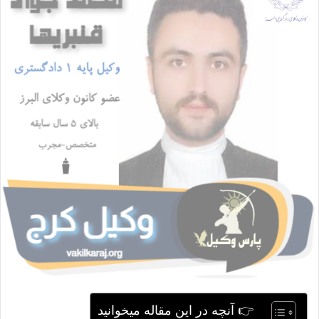
ا
ی
م
ی
ل
👉 آنچه در این مقاله میخوانید