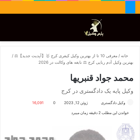
جستجو برای
تغییر پوسته
منو
خانه
/
معرفی 10 تا از بهترین وکیل کیفری کرج 🥇【آپدیت جدید】⚖️
/
بهترین وکیل آدم ربایی کرج ⚖️ نابغه های وکالت در 2026
محمد جواد قنبریها
وکیل پایه یک دادگستری در کرج
وکیل دادگستری
ا
ژوئن 12, 2023
0
16,091
ر
خواندن این مطلب 2 دقیقه زمان میبرد
س
ا
ل