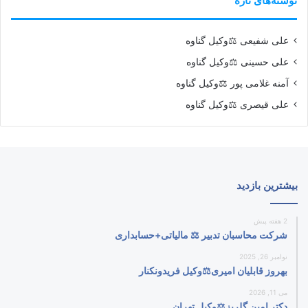
نوشته‌های تازه
علی شفیعی ⚖️وکیل گناوه
علی حسینی ⚖️وکیل گناوه
آمنه غلامی پور ⚖️وکیل گناوه
علی قیصری ⚖️وکیل گناوه
بیشترین بازدید
2 هفته پیش
شرکت محاسبان تدبیر ⚖️ مالیاتی+حسابداری
نوامبر 26, 2025
بهروز قابلیان امیری⚖️وکیل فریدونکنار
می 11, 2026
دکتر امین گلریز⚖️وکیل تهران