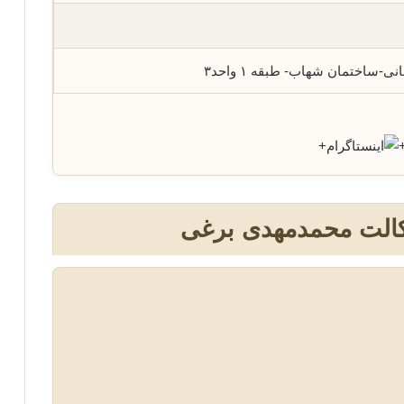
ی-ساختمان شهاب- طبقه ١ واحد٣
+
کالت محمدمهدی برغی