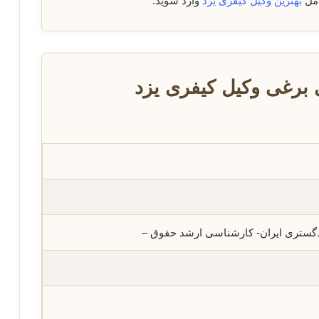
امل
بهترین وکیل کیفری یزد
وارد شوید.
برغی وکیل کیفری یزد
دگستری ایران- کارشناسی ارشد حقوق –