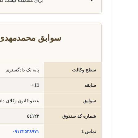
برای مشاهده لیست ک
سوابق محمدمهدی 
سطح وکالت
پایه یک دادگستری
سابقه
10+
سوابق
عضو کانون وکلای دا
شماره کد صندوق
٤٤١٢٢
تماس 1
٠٩١٣٢٥٣٨٩٧١