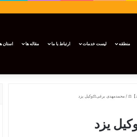
منطقه
لیست خدمات
ارتباط با ما
مقاله ها
استان ها
/
محمدمهدی برغی⚖️وکیل یزد
یل یزد