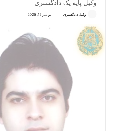
وکیل پایه یک دادگستری
وکیل دادگستری
ا
نوامبر 15, 2025
ر
س
ا
ل
ا
ی
م
ی
ل