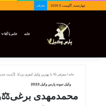
چهارشنبه, آگوست 5 2026
معرفی
خانه
خانم یا آقا
خانه
/
معرفی 10 تا بهترین وکیل کیفری یزد🥇【آپدیت جدید】⚖️
وکیل نمونه پارس وکیل 2023
محمدمهدی برغی⚖️وک