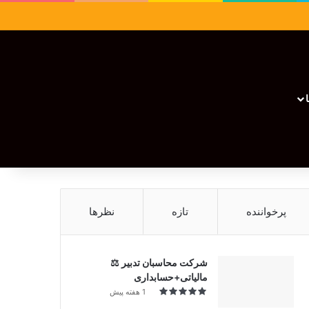
سایدبار
نوشته تصادفی
تغییر پوسته
نوشته تصادفی
پرخواننده
تازه
نظرها
شرکت محاسبان تدبیر ⚖️
مالیاتی+حسابداری
1 هفته پیش