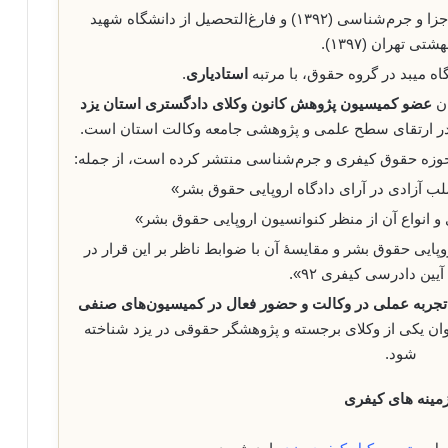
رتبه اول کشور در کنکور دکتری حقوق جزا و جرم‌شناسی (۱۳۹۲) و فارغ‌التحصیل از دانشگاه شهید
هشتی تهران (۱۳۹۷).
 میبد در گروه حقوق، با مرتبه
استادیاری
.
ان
عضو کمیسیون پژوهش کانون وکلای دادگستری استان یزد
و در ارتقای سطح علمی و پژوهشی جامعه وکالت استان است.
حوزه حقوق کیفری و جرم‌شناسی منتشر کرده است، از جمله:
ب آزادی در آرای دادگاه اروپایی حقوق بشر»
 انواع آن از منظر کنوانسیون اروپایی حقوق بشر»
پایی حقوق بشر و مقایسۀ آن با ضوابط ناظر بر این قرار در
آیین دادرسی کیفری ۹۲».
تجربه عملی در وکالت و حضور فعال در کمیسیون‌های صنفی
 یکی از وکلای برجسته و پژوهشگر حقوقی در یزد شناخته
شود.
مینه های کیفری