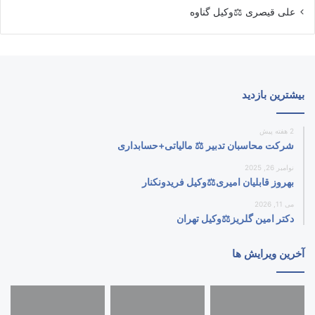
علی قیصری ⚖️وکیل گناوه
بیشترین بازدید
2 هفته پیش
شرکت محاسبان تدبیر ⚖️ مالیاتی+حسابداری
نوامبر 26, 2025
بهروز قابلیان امیری⚖️وکیل فریدونکنار
می 11, 2026
دکتر امین گلریز⚖️وکیل تهران
آخرین ویرایش ها