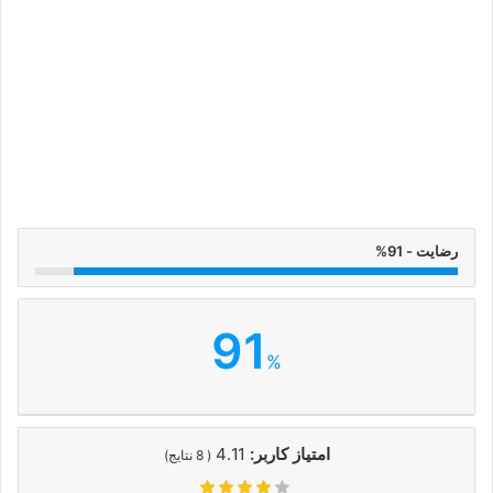
رضایت - 91%
91
%
امتیاز کاربر:
4.11
(
8
نتایج)