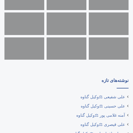
نوشته‌های تازه
علی شفیعی ⚖️وکیل گناوه
علی حسینی ⚖️وکیل گناوه
آمنه غلامی پور ⚖️وکیل گناوه
علی قیصری ⚖️وکیل گناوه