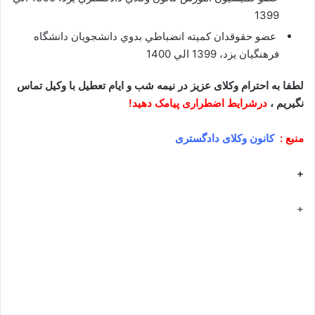
1399
عضو حقوقدان کميته انضباطي بدوي دانشجويان دانشگاه
فرهنگيان يزد، 1399 الي 1400
لطفا به احترام وکلای عزیز در نیمه شب و ایام تعطیل با وکیل تماس
نگیریم ،
درشرایط اضطراری پیامک دهید!
منبع :
کانون وکلای دادگستری
+
+