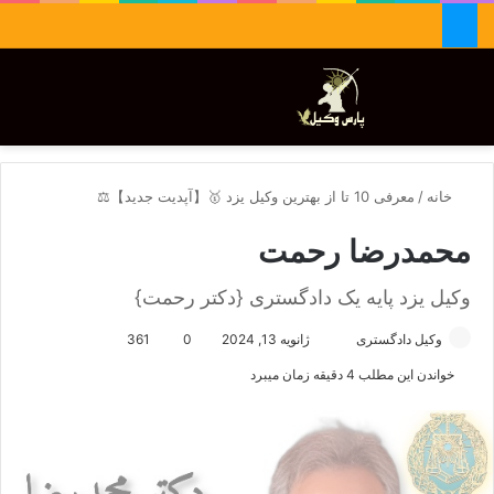
جستجو برای
تغییر پوسته
منو
خانه
/
معرفی 10 تا از بهترین وکیل یزد 🥇【آپدیت جدید】⚖️
محمدرضا رحمت
وکیل یزد پایه یک دادگستری {دکتر رحمت}
وکیل دادگستری
ا
ژانویه 13, 2024
0
361
ر
خواندن این مطلب 4 دقیقه زمان میبرد
س
ا
ل
ا