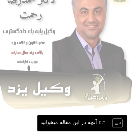
ی
م
ی
ل
👉 آنچه در این مقاله میخوانید