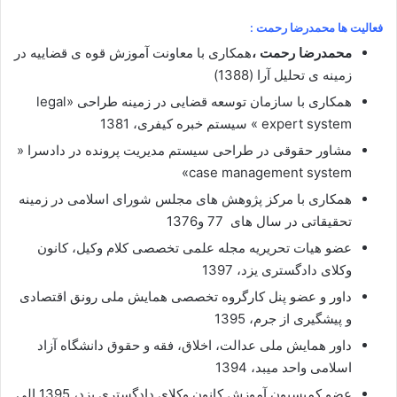
فعالیت ها محمدرضا رحمت :
محمدرضا رحمت ،
همکاری با معاونت آموزش قوه ی قضاییه در
زمینه ی تحلیل آرا (1388)
همکاری با سازمان توسعه قضایی در زمینه طراحی «legal
expert system » سیستم خبره کیفری، 1381
مشاور حقوقی در طراحی سیستم مدیریت پرونده در دادسرا «
case management system»
همکاری با مرکز پژوهش های مجلس شورای اسلامی در زمینه
تحقیقاتی در سال های 77 و1376
عضو هیات تحریریه مجله علمی تخصصی کلام وکیل، کانون
وکلای دادگستری یزد، 1397
داور و عضو پنل کارگروه تخصصی همایش ملی رونق اقتصادی
و پیشگیری از جرم، 1395
داور همایش ملی عدالت، اخلاق، فقه و حقوق دانشگاه آزاد
اسلامی واحد میبد، 1394
عضو کميسيون آموزش کانون وکلاي دادگستري يزد، 1395 الي