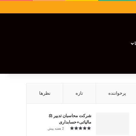
سایدبار
نوشته تصادفی
تغییر پوسته
نوشته تصادفی
پرخواننده
تازه
نظرها
شرکت محاسبان تدبیر ⚖️
مالیاتی+حسابداری
2 هفته پیش