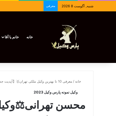
شنبه, آگوست 8 2026
معرفی
خانه
خانم یا آقا
خانه
/
معرفی 10 تا بهترین وکیل ملکی تهران🥇【آپدیت جدید】⚖️
وکیل نمونه پارس وکیل 2023
محسن تهرانی⚖️وکیل