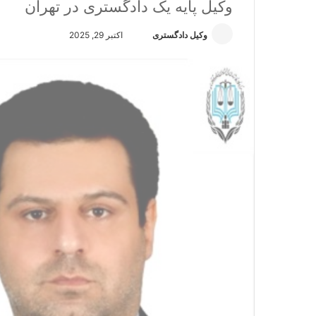
وکیل پایه یک دادگستری در تهران
وکیل دادگستری
ا
اکتبر 29, 2025
ر
س
ا
ل
ا
ی
م
ی
ل