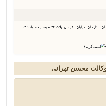
خان_خیابان باقرخان_پلاک ۴۲ طبقه پنجم واحد ۱۴
+
وکالت محسن تهرانی