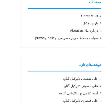
صفحات
Contact us
پارس وکیل
درباره ما- About us
سیاست حفظ حریم خصوصی-privacy policy
نوشته‌های تازه
علی شفیعی ⚖️وکیل گناوه
علی حسینی ⚖️وکیل گناوه
آمنه غلامی پور ⚖️وکیل گناوه
علی قیصری ⚖️وکیل گناوه