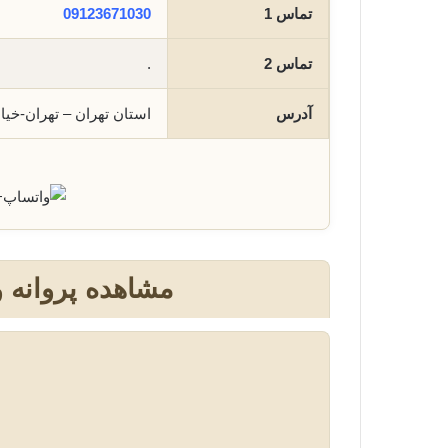
تماس 1
09123671030
تماس 2
.
آدرس
استان تهران – تهران-خیابان ستار
+
مشاهده پروانه 