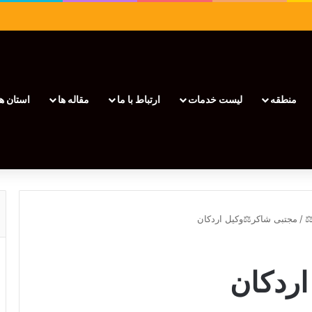
منطقه
لیست خدمات
ارتباط با ما
مقاله ها
استان ها
/
مجتبی شاکر⚖️وکیل اردکان
اردکان