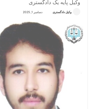
وکیل پایه یک دادگستری
وکیل دادگستری
ا
دسامبر 1, 2025
ر
س
ا
ل
ا
ی
م
ی
ل