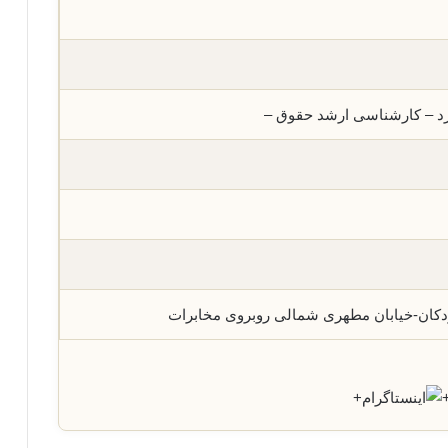
زد – کارشناسی ارشد حقوق –
ردکان-خیابان مطهری شمالی روبروی مخابرات
+