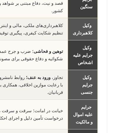
قصد و نیت، دفاع مبتنی بر شواهد و
سنگین
کشور.
وکیل
کلاهبرداری‌های ملکی، مالی و اینتر
کلاهبرداری
تنظیم شکایت کیفری، پیگیری توقی
وکیل
توهین و فحاشی
؛ ضرب و جرح عمدی و
جرایم علیه
شکوائیه و دفاع حقوقی برای مصون
اشخاص
وکیل
تجاوز،
ورود به عنف؛
روابط نامشروع
جرایم
با رعایت موازین اخلاقی، همکاری ب
جنسی
قربانیان.
جرایم
خیانت در امانت؛ سرقت و سرقت 
علیه اموال
درخواست تأمین دلیل و اجرای احکا
و مالکیت