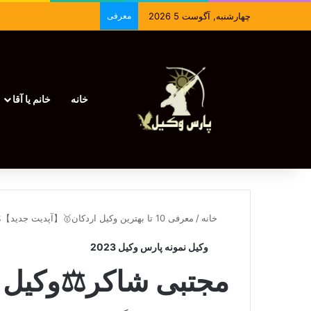
چهارشنبه, آگوست 5 2026
معرفی
خانه
خانم یا آقا
خانه
/
معرفی 10 تا بهترین وکیل اردکان🥇【آپدیت جدید】⚖️
وکیل نمونه پارس وکیل 2023
مجتبی شاکر⚖️وکیل 