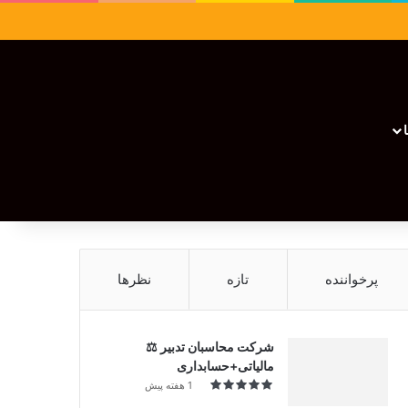
سایدبار
نوشته تصادفی
تغییر پوسته
نوشته تصادفی
پرخواننده
تازه
نظرها
شرکت محاسبان تدبیر ⚖️
مالیاتی+حسابداری
1 هفته پیش