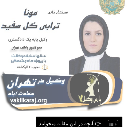
ا
ی
م
ی
ل
👉 آنچه در این مقاله میخوانید