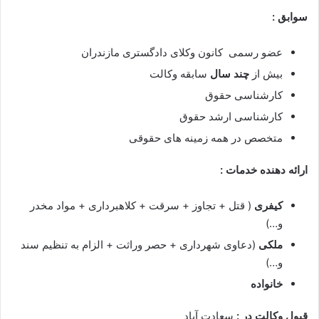
سوابق :
عضو رسمی کانون وکلای دادگستری مازندران
بیش از
چند سال
سابقه وکالت
کارشناسی حقوق
کارشناسی ارشد حقوق
متخصص در همه زمینه های حقوقی
ارائه دهنده خدمات :
کیفری
( قتل + تجاوز + سرقت + کلاهبرداری + مواد مخدر
و…)
ملکی
(دعاوی شهرداری + حصر وراثت + الزام به تنظیم سند
و…)
خانواده
قبول وکالت در :
سعادت آباد