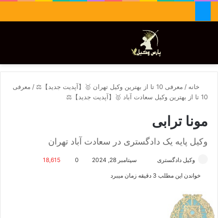
جستجو برای
تغییر پوسته
منو
خانه
/
معرفی 10 تا از بهترین وکیل تهران 🥇【آپدیت جدید】⚖️
/
معرفی
10 تا از بهترین وکیل سعادت آباد 🥇【آپدیت جدید】⚖️
مونا ترابی
وکیل پایه یک دادگستری در سعادت آباد تهران
وکیل دادگستری
ا
سپتامبر 28, 2024
0
18,615
ر
خواندن این مطلب 3 دقیقه زمان میبرد
س
ا
ل