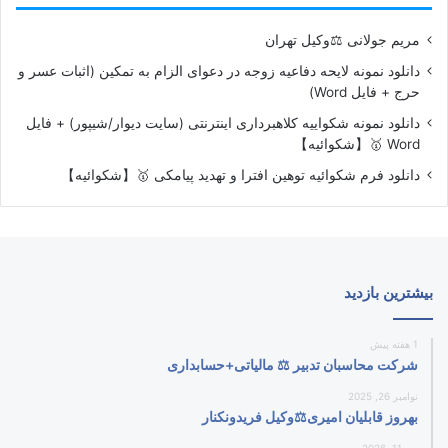
مریم جولانی ⚖️وکیل تهران
دانلود نمونه لایحه دفاعیه زوجه در دعوای الزام به تمکین (اثبات عسر و
حرج + فایل Word)
دانلود نمونه شکواییه کلاهبرداری اینترنتی (سایت دیوار/شیپور) + فایل
Word 🥇【شکوائیه】
دانلود فرم شکوائیه توهین افترا و تهدید پیامکی 🥇【شکوائیه】
بیشترین بازدید
1 هفته پیش
شرکت محاسبان تدبیر ⚖️ مالیاتی+حسابداری
نوامبر 26, 2025
بهروز قابلیان امیری⚖️وکیل فریدونکنار
می 11, 2026