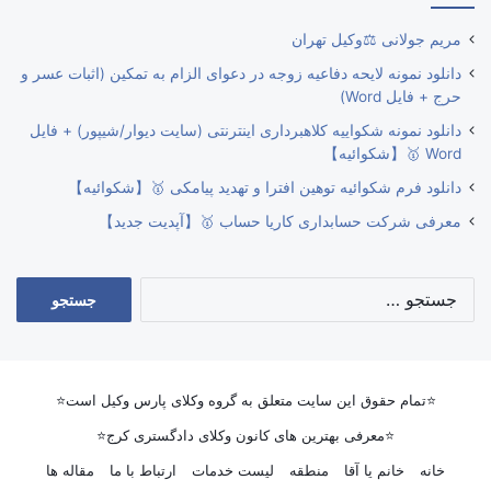
مریم جولانی ⚖️وکیل تهران
دانلود نمونه لایحه دفاعیه زوجه در دعوای الزام به تمکین (اثبات عسر و
حرج + فایل Word)
دانلود نمونه شکواییه کلاهبرداری اینترنتی (سایت دیوار/شیپور) + فایل
Word 🥇【شکوائیه】
دانلود فرم شکوائیه توهین افترا و تهدید پیامکی 🥇【شکوائیه】
معرفی شرکت حسابداری کاریا حساب 🥇【آپدیت جدید】
جستجو
برای:
⭐تمام حقوق این سایت متعلق به گروه وکلای پارس وکیل است⭐
⭐معرفی بهترین های کانون وکلای دادگستری کرج⭐
خانه
خانم یا آقا
منطقه
لیست خدمات
ارتباط با ما
مقاله ها