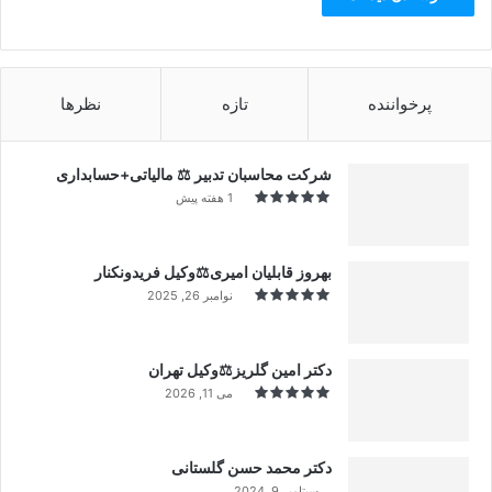
پرخواننده
تازه
نظرها
شرکت محاسبان تدبیر ⚖️ مالیاتی+حسابداری
1 هفته پیش
بهروز قابلیان امیری⚖️وکیل فریدونکنار
نوامبر 26, 2025
دکتر امین گلریز⚖️وکیل تهران
می 11, 2026
دکتر محمد حسن گلستانی
سپتامبر 9, 2024