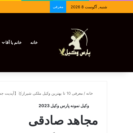
شنبه, آگوست 8 2026
معرفی
خانه
خانم یا آقا
خانه
/
معرفی 10 تا بهترین وکیل ملکی شیراز🥇【آپدیت جدید】⚖️
وکیل نمونه پارس وکیل 2023
مجاهد صادقی