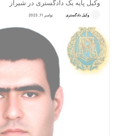
وکیل پایه یک دادگستری در شیراز
وکیل دادگستری
ا
نوامبر 11, 2023
ر
س
ا
ل
ا
ی
م
ی
ل