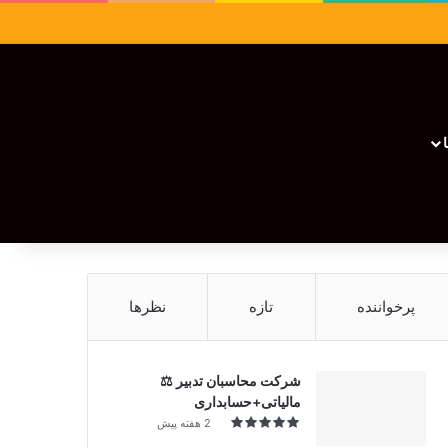
سایدبار
نوشته تصادفی
تغییر پوسته
نوشته تصادفی
پرخواننده
تازه
نظرها
شرکت محاسبان تدبیر ⚖️
مالیاتی+حسابداری
2 هفته پیش