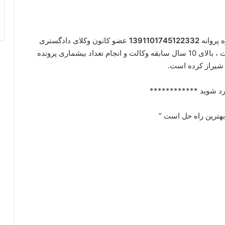
 پروانه
1391101745122332
عضو کانون وکلای دادگستری
فارس ، کارشناسی ارشد حقوق ، بیش از 80% موفقیت ، بالای 10 سال سابقه وکالت و انجام تعداد بیشماری پرونده
 شیراز کرده است.
د شوید ************
 بهترین راه حل است ”