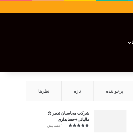
سایدبار
نوشته تصادفی
تغییر پوسته
نوشته تصادفی
پرخواننده
تازه
نظرها
شرکت محاسبان تدبیر ⚖️
مالیاتی+حسابداری
1 هفته پیش