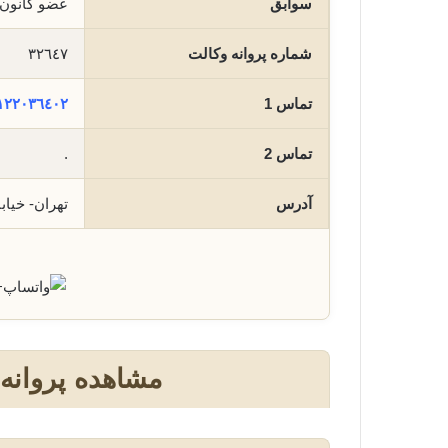
سوابق
عضو کانون 
شماره پروانه وکالت
٣٢٦٤٧
تماس 1
١٢٢٠٣٦٤٠٢
تماس 2
.
آدرس
تهران- خیابان فرج
+
مشاهده پروانه