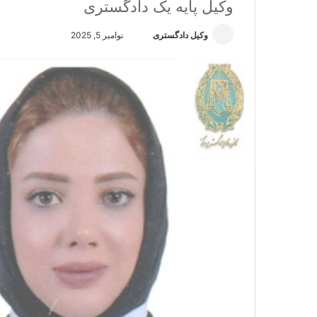
وکیل پایه یک دادگستری
وکیل دادگستری
ا
نوامبر 5, 2025
ر
س
ا
ل
ا
ی
م
ی
ل