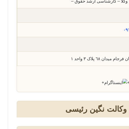
وکلا – کارشناسی ارشد حقوق –
٠٩
ام میدان ٦٨ پلاک ٣ واحد ١
+
 وکالت نگین رئیسی