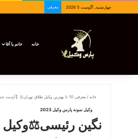
چهارشنبه, آگوست 5 2026
معرفی
خانه
خانم یا آقا
خانه
/
معرفی 10 تا بهترین وکیل طلاق تهران🥇【آپدیت جدید】⚖️
وکیل نمونه پارس وکیل 2023
نگین رئیسی⚖️وکیل 