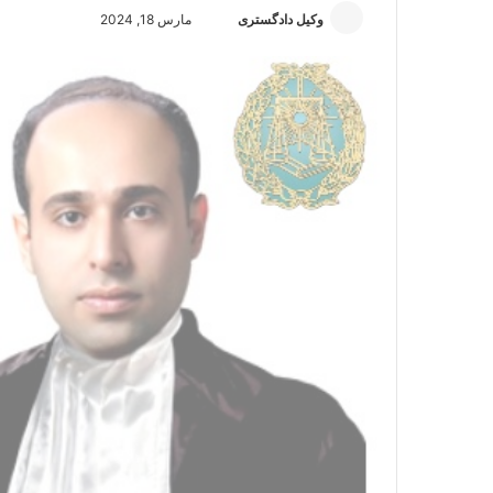
وکیل دادگستری
ا
مارس 18, 2024
ر
س
ا
ل
ا
ی
م
ی
ل