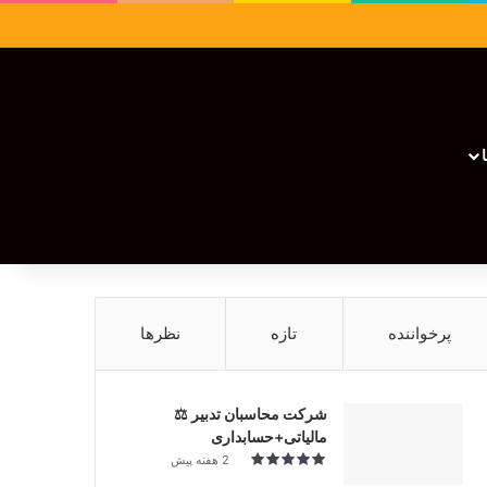
سایدبار
نوشته تصادفی
تغییر پوسته
نوشته تصادفی
پرخواننده
تازه
نظرها
شرکت محاسبان تدبیر ⚖️
مالیاتی+حسابداری
2 هفته پیش