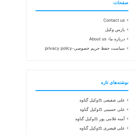
صفحات
Contact us
پارس وکیل
درباره ما- About us
سیاست حفظ حریم خصوصی-privacy policy
نوشته‌های تازه
علی شفیعی ⚖️وکیل گناوه
علی حسینی ⚖️وکیل گناوه
آمنه غلامی پور ⚖️وکیل گناوه
علی قیصری ⚖️وکیل گناوه