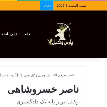
شنبه, آگوست 8 2026
معرفی
خانه
خانم یا آقا
خانه
/
معرفی 10 تا از بهترین وکیل تبریز 🥇【آپدیت جدید】⚖️
ناصر خسروشاهی
وکیل تبریز پایه یک دادگستری