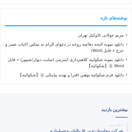
نوشته‌های تازه
مریم جولانی ⚖️وکیل تهران
دانلود نمونه لایحه دفاعیه زوجه در دعوای الزام به تمکین (اثبات عسر و
حرج + فایل Word)
دانلود نمونه شکواییه کلاهبرداری اینترنتی (سایت دیوار/شیپور) + فایل
Word 🥇【شکوائیه】
دانلود فرم شکوائیه توهین افترا و تهدید پیامکی 🥇【شکوائیه】
بیشترین بازدید
1 هفته پیش
شرکت محاسبان تدبیر ⚖️ مالیاتی+حسابداری