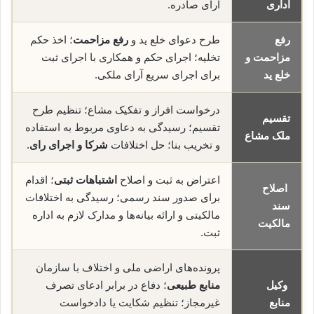
اداری
آرای صادره.
رفع
طرح دعوای خلع ید و
رفع مزاحمت
؛ اخذ حکم
مزاحمت و
تخلیه؛ اجرای حکم و همکاری با اجرای ثبت
خلع ید
برای اجرای سریع آرای ملکی.
درخواست افراز و تفکیک مشاع؛ تنظیم طرح
تقسیم
تقسیم؛ رسیدگی به دعاوی مربوط به استفاده
ملک مشاع
و تخریب بنا؛ حل اختلافات
شرکا و اجرای رای
.
اعتراض به ثبت و اصلاح
اشتباهات ثبتی
؛ اقدام
اصلاح
برای صدور سند رسمی؛ رسیدگی به اختلافات
سند
مالکیتی و ارائه بیانه‌ها و مدارک لازم به اداره
مالکیت
ثبت.
پرونده‌های اراضی ملی و اختلاف با سازمان
وکیل
منابع طبیعی
؛ دفاع در برابر ادعای تصرف
منابع
غیرمجاز؛ تنظیم شکایت یا دادخواست