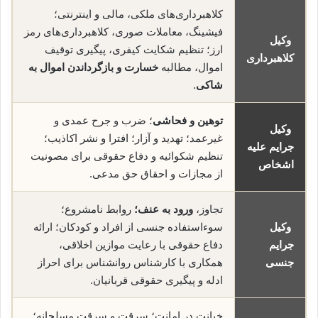
کلاهبرداری‌های ملکی، مالی و اینترنتی؛
فیشینگ، معاملات صوری، کلاهبرداری‌های رمز
وکیل
ارز؛ تنظیم شکایت کیفری، پیگیری توقیف
کلاهبرداری
اموال، مطالبه
خسارت و بازگرداندن اموال به
شاکی
.
توهین و فحاشی
؛ ضرب و جرح عمدی و
وکیل
غیرعمد؛ تهدید و آزار؛ افترا و نشر اکاذیب؛
جرایم علیه
تنظیم شکوائیه و دفاع حقوقی برای مصونیت
اشخاص
از مجازات و احقاق حق مدعی.
تجاوز،
ورود به عنف؛
روابط نامشروع؛
وکیل
سوءاستفاده جنسی از افراد و کودکان؛ ارائه
جرایم
دفاع حقوقی با رعایت موازین اخلاقی،
جنسی
همکاری با کارشناس روانشناس برای احراز
ادله و پیگیری حقوقی قربانیان.
خیانت در امانت؛ سرقت و سرقت مسلحانه؛