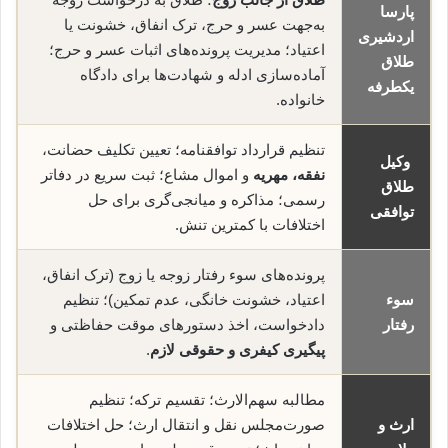
پارسا
به‌جهت عسر و حرج، ترک انفاق، خشونت یا
اردشیری
اعتیاد؛ مدیریت پرونده‌های اثبات عسر و حرج؛
طلاق
آماده‌سازی ادله و شهادت‌ها برای دادگاه
یکطرفه
خانواده.
تنظیم قرارداد توافقنامه؛ تعیین تکلیف حضانت،
وکیل
نفقه، مهریه
و اموال مشاع؛ ثبت سریع در دفاتر
طلاق
رسمی؛ مذاکره و میانجی‌گری برای حل
توافقی
اختلافات با کمترین تنش.
پرونده‌های سوء رفتار زوجه یا زوج (ترک انفاق،
سوء
اعتیاد، خشونت خانگی، عدم تمکین)؛ تنظیم
رفتار
دادخواست، اخذ دستورهای موقت حفاظتی و
پیگیری کیفری و حقوقی لازم
.
مطالبه سهم‌الارث؛ تقسیم ترکه؛ تنظیم
ارث و
صورت‌مجلس نقل و انتقال ارث؛ حل اختلافات