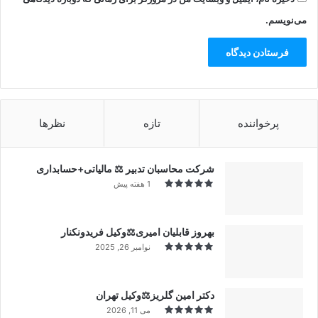
می‌نویسم.
پرخواننده
تازه
نظرها
شرکت محاسبان تدبیر ⚖️ مالیاتی+حسابداری
1 هفته پیش
بهروز قابلیان امیری⚖️وکیل فریدونکنار
نوامبر 26, 2025
دکتر امین گلریز⚖️وکیل تهران
می 11, 2026