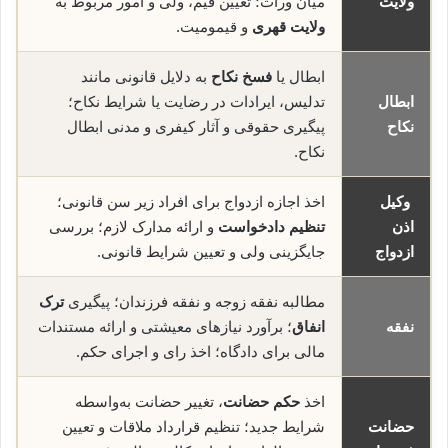
ولایت
میان وراث؛ تعیین قیم، ولی و امور مربوط به
ولایت قهری
و قیمومیت.
ابطال یا
فسخ نکاح
به دلایل قانونی مانند
ابطال
تدلیس، ایرادات در رضایت یا شرایط نکاح؛
نکاح
پیگیری حقوقی و آثار کیفری و مدنی ابطال
نکاح.
وکیل
اخذ اجازه ازدواج برای افراد زیر سن قانونی؛
اذن
تنظیم دادخواست
و ارائه مدارک لازم؛ بررسی
ازدواج
جایگزینی ولی و تعیین شرایط قانونی.
مطالبه نفقه زوجه و نفقه فرزندان؛ پیگیری
ترک
نفقه
انفاق
؛ برآورد نیازهای معیشتی و ارائه مستندات
مالی برای دادگاه؛ اخذ رای و اجرای حکم.
اخذ
حکم حضانت
، تغییر حضانت به‌واسطه
حضانت
شرایط جدید؛ تنظیم قرارداد ملاقات و تعیین