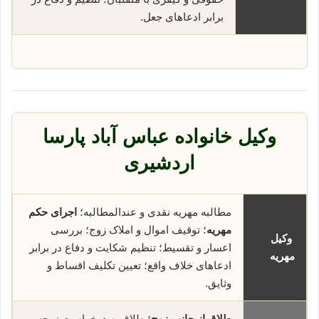
برابر ادعاهای جعل.
وکیل خانواده عباس آباد پارسا
اردشیری
مطالبه مهریه نقدی و عندالمطالبه؛
اجرای حکم
مهریه
؛ توقیف اموال و املاک زوج؛ بررسی
وکیل
اعسار و تقسیط؛ تنظیم شکایت و دفاع در برابر
مهریه
ادعاهای خلاف واقع؛ تعیین تکلیف اقساط و
وثایق.
طلاق از جانب زوج
؛ طلاق به درخواست زوجه