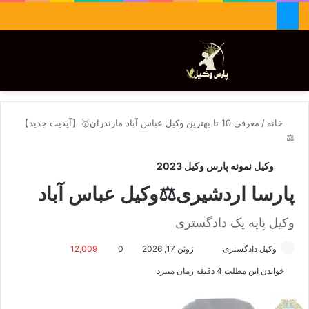
جستجو برای
تغییر پوسته
منو
خانه
/
معرفی 10 تا بهترین وکیل عباس آباد مازندران🥇【آپدیت جدید】
⚖️
وکیل نمونه پارس وکیل 2023
پارسا اردشیری⚖️وکیل عباس آباد
وکیل پایه یک دادگستری
وکیل دادگستری
ا
ژوئن 17, 2026
0
12,009
ر
خواندن این مطلب 4 دقیقه زمان میبرد
س
ا