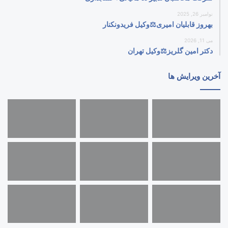
نوامبر 26, 2025
بهروز قابلیان امیری⚖️وکیل فریدونکنار
می 11, 2026
دکتر امین گلریز⚖️وکیل تهران
آخرین ویرایش ها