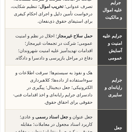
جرایم
تصرف عدوانی؛
تخریب اموال
؛ تنظیم شکایت،
علیه اموال
درخواست تأمین دلیل و اجرای احکام کیفری
و مالکیت
برای استیفای حقوق ذی‌نفعان.
جرایم علیه
حمل سلاح غیرمجاز
؛ اخلال در نظم و امنیت
امنیت و
عمومی؛ شرکت در تجمعات غیرمجاز؛
آسایش
اقدامات تهدیدآمیز علیه امنیت شهروندان؛
عمومی
دفاع در مراحل بازپرسی و دادسرا و دادگاه.
هک و نفوذ به سیستم‌ها؛ سرقت اطلاعات و
جرایم
سوء‌استفاده از داده‌ها؛ کلاهبرداری
رایانه‌ای و
الکترونیکی؛ جعل دیجیتال؛ پیگیری در
سایبری
دادسرای جرایم رایانه‌ای و اخذ اقدامات فنی-
حقوقی برای احقاق حقوق.
جعل عنوان و
جعل اسناد رسمی
و عادی؛
کاربرد اسناد مجعول در معاملات؛ مقابله
جعل
حقوقی و کیفری با متقلبان؛ تنظیم و دفاع در