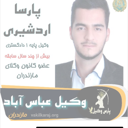
ل
ا
ی
م
ی
ل