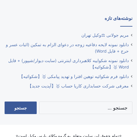
نوشته‌های تازه
مریم جولانی ⚖️وکیل تهران
دانلود نمونه لایحه دفاعیه زوجه در دعوای الزام به تمکین (اثبات عسر و
حرج + فایل Word)
دانلود نمونه شکواییه کلاهبرداری اینترنتی (سایت دیوار/شیپور) + فایل
Word 🥇【شکوائیه】
دانلود فرم شکوائیه توهین افترا و تهدید پیامکی 🥇【شکوائیه】
معرفی شرکت حسابداری کاریا حساب 🥇【آپدیت جدید】
جستجو
برای:
⭐تمام حقوق این سایت متعلق به گروه وکلای پارس وکیل است⭐