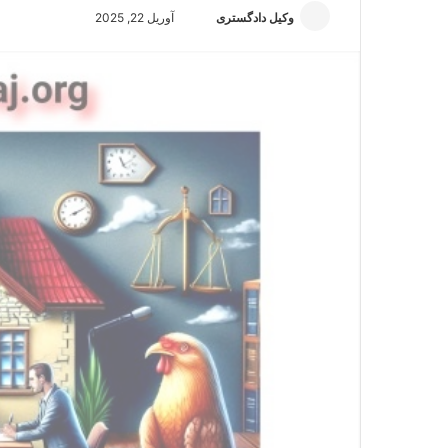
وکیل دادگستری
ا
آوریل 22, 2025
ر
س
ا
ل
ا
ی
م
ی
ل