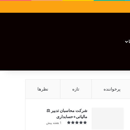
سایدبار
نوشته تصادفی
تغییر پوسته
نوشته تصادفی
پرخواننده
تازه
نظرها
شرکت محاسبان تدبیر ⚖️
مالیاتی+حسابداری
1 هفته پیش