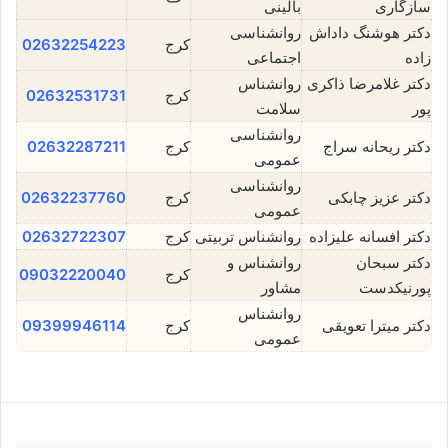
سازگاری
بالینی
دکتر هوشنگ داداش
روانشناسی
کرج
02632254223
زاده
اجتماعی
دکتر غلامرضا ذاکری
روانشناس
کرج
02632531731
پور
سلامت
روانشناسی
دکتر ریحانه سراج
کرج
02632287211
عمومی
روانشناسی
دکتر عزیز چابکی
کرج
02632237760
عمومی
دکتر افسانه علیزاده
روانشناس تربیتی
کرج
02632722307
دکتر سبحان
روانشناس و
کرج
09032220040
پورنیکدست
مشاور
روانشناس
دکتر میترا تعویقی
کرج
09399946114
عمومی