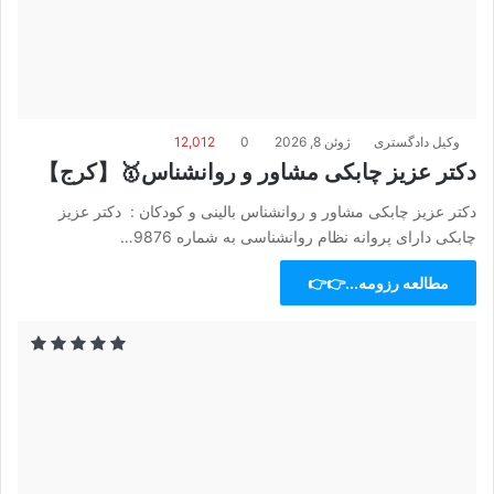
وکیل دادگستری
ژوئن 8, 2026
0
12,012
دکتر عزیز چابکی مشاور و روانشناس🥇【کرج】
دکتر عزیز چابکی مشاور و روانشناس بالینی و کودکان : دکتر عزیز
چابکی دارای پروانه نظام روانشناسی به شماره 9876…
مطالعه رزومه...👉👉