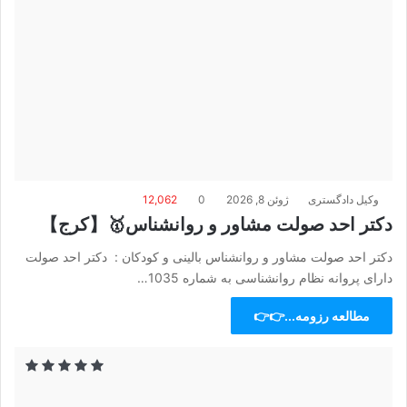
وکیل دادگستری
ژوئن 8, 2026
0
12,062
دکتر احد صولت مشاور و روانشناس🥇【کرج】
دکتر احد صولت مشاور و روانشناس بالینی و کودکان : دکتر احد صولت
دارای پروانه نظام روانشناسی به شماره 1035…
مطالعه رزومه...👉👉