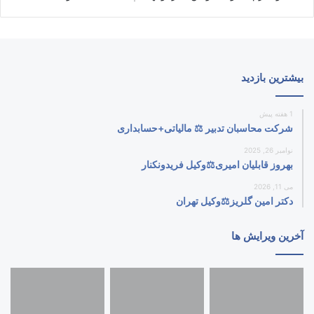
بیشترین بازدید
1 هفته پیش
شرکت محاسبان تدبیر ⚖️ مالیاتی+حسابداری
نوامبر 26, 2025
بهروز قابلیان امیری⚖️وکیل فریدونکنار
می 11, 2026
دکتر امین گلریز⚖️وکیل تهران
آخرین ویرایش ها