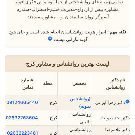
تمامی زمینه های روانشناختی از جمله وسواس فکری-فوبیا-
مشاوره پیش از ازدواج-مدیریت خشم-اضطراب-سندرم
آسپرگر-روان سالمندان و… مشاوره میدهند.
نکته مهم :
احراز هویت روانشناسان انجام شده است و جای هیچ
گونه نگرانی نیست.
لیست بهترین روانشناس و مشاور کرج
نام دکتر
شماره
تخصص
محله
روانشناس
تماس
{روانشناس
دکتر زهرا ایرانی
کرج
09124665440
نمونه}
روانشناسی
دکتر احد صولت
کرج
02632263604
بالینی
دکتر غلامرضا
روانشناسی
کرج
02632223481