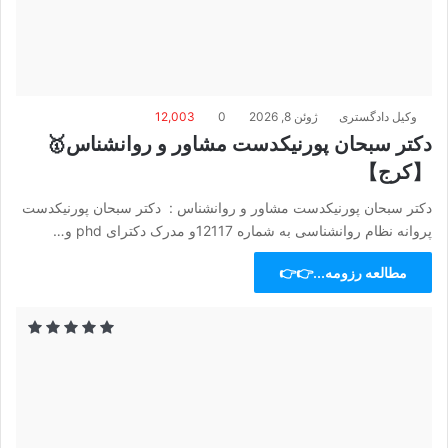
وکیل دادگستری
ژوئن 8, 2026
0
12,003
دکتر سبحان پورنیکدست مشاور و روانشناس🥇
【کرج】
دکتر سبحان پورنیکدست مشاور و روانشناس : دکتر سبحان پورنیکدست
پروانه نظام روانشناسی به شماره 12117و مدرک دکترای phd و…
مطالعه رزومه...👉👉