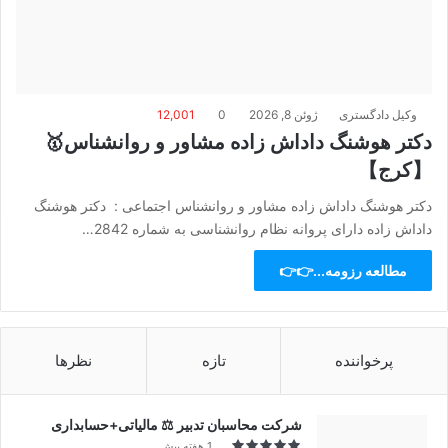
وکیل دادگستری
ژوئن 8, 2026
0
12,001
دکتر هوشنگ داداش زاده مشاور و روانشناس🥇
【کرج】
دکتر هوشنگ داداش زاده مشاور و روانشناس اجتماعی : دکتر هوشنگ
داداش زاده دارای پروانه نظام روانشناسی به شماره 2842…
مطالعه رزومه...👉👉
پرخواننده
تازه
نظرها
شرکت محاسبان تدبیر ⚖️ مالیاتی+حسابداری
1 هفته پیش