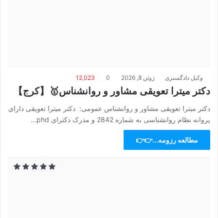
وکیل دادگستری
ژوئن 8, 2026
0
12,023
دکتر میترا تعویقی مشاور و روانشناس🥇【کرج】
دکتر میترا تعویقی مشاور و روانشناس عمومی: دکتر میترا تعویقی دارای
پروانه نظام روانشناسی به شماره 2842 و مدرک دکترای phd…
مطالعه رزومه...👉👉