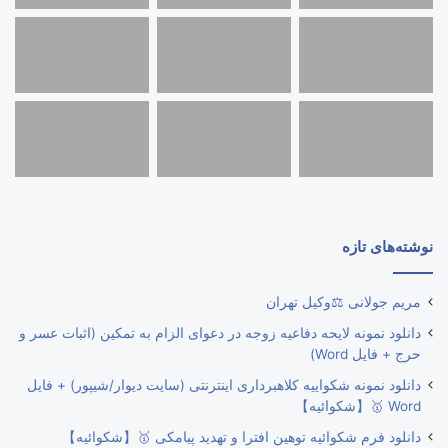
نوشته‌های تازه
مریم جولانی ⚖️وکیل تهران
دانلود نمونه لایحه دفاعیه زوجه در دعوای الزام به تمکین (اثبات عسر و
حرج + فایل Word)
دانلود نمونه شکواییه کلاهبرداری اینترنتی (سایت دیوار/شیپور) + فایل
Word 🥇【شکوائیه】
دانلود فرم شکوائیه توهین افترا و تهدید پیامکی 🥇【شکوائیه】