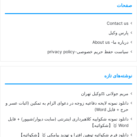
صفحات
Contact us
پارس وکیل
درباره ما- About us
سیاست حفظ حریم خصوصی-privacy policy
نوشته‌های تازه
مریم جولانی ⚖️وکیل تهران
دانلود نمونه لایحه دفاعیه زوجه در دعوای الزام به تمکین (اثبات عسر و
حرج + فایل Word)
دانلود نمونه شکواییه کلاهبرداری اینترنتی (سایت دیوار/شیپور) + فایل
Word 🥇【شکوائیه】
دانلود فرم شکوائیه توهین افترا و تهدید پیامکی 🥇【شکوائیه】