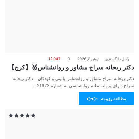
وکیل دادگستری
ژوئن 8, 2026
0
12,047
دکتر ریحانه سراج مشاور و روانشناس🥇【کرج】
دکتر ریحانه سراج مشاور و روانشناس بالینی و کودکان : دکتر ریحانه
سراج دارای پروانه نظام روانشناسی به شماره 21673…
مطالعه رزومه...👉👉