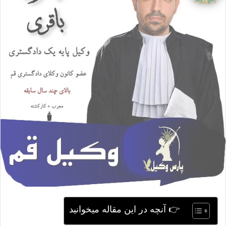
ی
م
ی
ل
👉 آنچه در این مقاله میخوانید