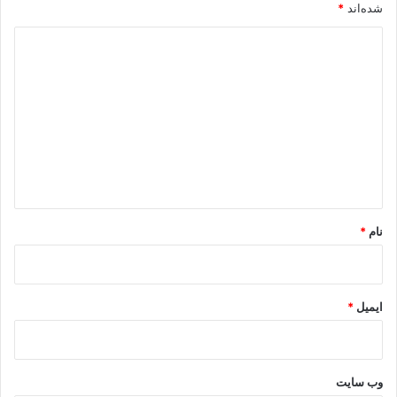
شده‌اند
*
د
ی
د
گ
ا
ه
*
نام
*
ایمیل
*
وب‌ سایت