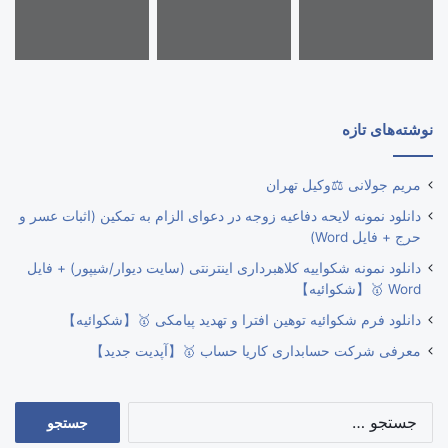
نوشته‌های تازه
مریم جولانی ⚖️وکیل تهران
دانلود نمونه لایحه دفاعیه زوجه در دعوای الزام به تمکین (اثبات عسر و
حرج + فایل Word)
دانلود نمونه شکواییه کلاهبرداری اینترنتی (سایت دیوار/شیپور) + فایل
Word 🥇【شکوائیه】
دانلود فرم شکوائیه توهین افترا و تهدید پیامکی 🥇【شکوائیه】
معرفی شرکت حسابداری کاریا حساب 🥇【آپدیت جدید】
جستجو
برای: