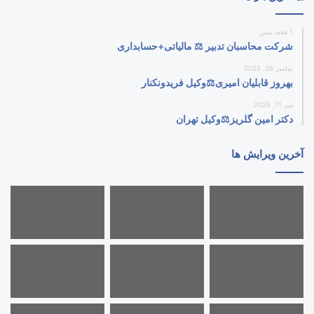
1 هفته پیش
شرکت محاسبان تدبیر ⚖️ مالیاتی+حسابداری
نوامبر 26, 2025
بهروز قابلیان امیری⚖️وکیل فریدونکنار
می 11, 2026
دکتر امین گلریز⚖️وکیل تهران
آخرین ویرایش ها