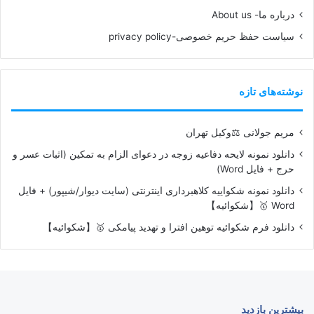
درباره ما- About us
سیاست حفظ حریم خصوصی-privacy policy
نوشته‌های تازه
مریم جولانی ⚖️وکیل تهران
دانلود نمونه لایحه دفاعیه زوجه در دعوای الزام به تمکین (اثبات عسر و
حرج + فایل Word)
دانلود نمونه شکواییه کلاهبرداری اینترنتی (سایت دیوار/شیپور) + فایل
Word 🥇【شکوائیه】
دانلود فرم شکوائیه توهین افترا و تهدید پیامکی 🥇【شکوائیه】
بیشترین بازدید