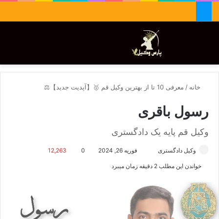
جستجو برای
تغییر پوسته
منو
خانه
/
معرفی 10 تا از بهترین وکیل قم 🥇【آپدیت جدید】⚖️
رسول باقری
وکیل قم پایه یک دادگستری
وکیل دادگستری
ا
فوریه 26, 2024
0
12,263
ر
خواندن این مطلب 2 دقیقه زمان میبرد
س
ا
ل
ا