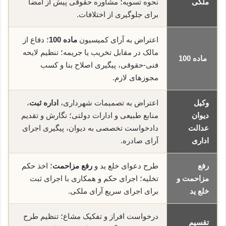
ملکی
نحوه تسویه؛ مشاوره حقوقی پیش از امضا
برای جلوگیری از اختلافات.
اعتراض به آرای کمیسیون
ماده 100
؛ دفاع از
مالک در مقابل تخریب یا جریمه؛ تنظیم لایحه
ماده 100
فنی-حقوقی، پیگیری اصلاح بنا و کسب
مجوزهای لازم.
وکیل
اعتراض به تصمیمات شهرداری،
اداره ثبت
،
دیوان
منابع طبیعی و ادارات دولتی؛ نگارش و تقدیم
عدالت
دادخواست تخصصی به دیوان، پیگیری اجرای
اداری
آرای صادره.
رفع
طرح دعوای خلع ید و
رفع مزاحمت
؛ اخذ حکم
مزاحمت و
تخلیه؛ اجرای حکم و همکاری با اجرای ثبت
خلع ید
برای اجرای سریع آرای ملکی.
درخواست افراز و تفکیک مشاع؛ تنظیم طرح
تقسیم