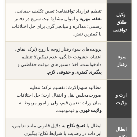
تنظیم قرارداد توافقنامه؛ تعیین تکلیف حضانت،
وکیل
نفقه، مهریه
و اموال مشاع؛ ثبت سریع در دفاتر
طلاق
رسمی؛ مذاکره و میانجی‌گری برای حل اختلافات
توافقی
با کمترین تنش.
پرونده‌های سوء رفتار زوجه یا زوج (ترک انفاق،
سوء
اعتیاد، خشونت خانگی، عدم تمکین)؛ تنظیم
رفتار
دادخواست، اخذ دستورهای موقت حفاظتی و
پیگیری کیفری و حقوقی لازم
.
مطالبه سهم‌الارث؛ تقسیم ترکه؛ تنظیم
ارث و
صورت‌مجلس نقل و انتقال ارث؛ حل اختلافات
ولایت
میان وراث؛ تعیین قیم، ولی و امور مربوط به
ولایت قهری
و قیمومیت.
ابطال یا
فسخ نکاح
به دلایل قانونی مانند تدلیس،
ابطال
ایرادات در رضایت یا شرایط نکاح؛ پیگیری
نکاح