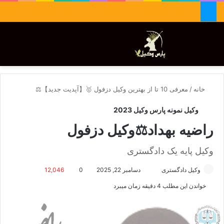
جستجو برای
تغییر پوسته
منو
خانه
/
معرفی 10 تا از بهترین وکیل دزفول 🥇【آپدیت جدید】⚖️
وکیل نمونه پارس وکیل 2023
راضیه بهداد⚖️وکیل دزفول
وکیل پایه یک دادگستری
وکیل دادگستری
ا
دسامبر 22, 2025
0
12,046
ر
خواندن این مطلب 4 دقیقه زمان میبرد
س
ا
ل