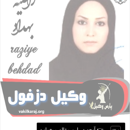
ا
ی
م
ی
ل
👉 آنچه در این مقاله میخوانید