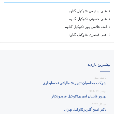
علی شفیعی ⚖️وکیل گناوه
علی حسینی ⚖️وکیل گناوه
آمنه غلامی پور ⚖️وکیل گناوه
علی قیصری ⚖️وکیل گناوه
بیشترین بازدید
2 هفته پیش
شرکت محاسبان تدبیر ⚖️ مالیاتی+حسابداری
نوامبر 26, 2025
بهروز قابلیان امیری⚖️وکیل فریدونکنار
می 11, 2026
دکتر امین گلریز⚖️وکیل تهران