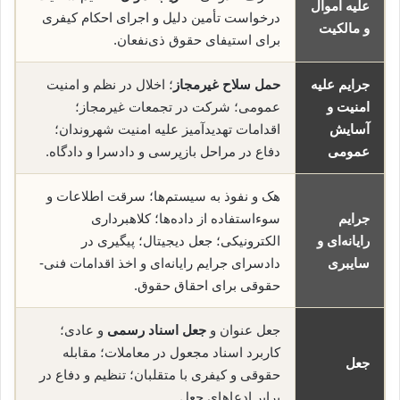
علیه اموال
درخواست تأمین دلیل و اجرای احکام کیفری
و مالکیت
برای استیفای حقوق ذی‌نفعان.
جرایم علیه
حمل سلاح غیرمجاز
؛ اخلال در نظم و امنیت
امنیت و
عمومی؛ شرکت در تجمعات غیرمجاز؛
آسایش
اقدامات تهدیدآمیز علیه امنیت شهروندان؛
عمومی
دفاع در مراحل بازپرسی و دادسرا و دادگاه.
هک و نفوذ به سیستم‌ها؛ سرقت اطلاعات و
جرایم
سوء‌استفاده از داده‌ها؛ کلاهبرداری
رایانه‌ای و
الکترونیکی؛ جعل دیجیتال؛ پیگیری در
سایبری
دادسرای جرایم رایانه‌ای و اخذ اقدامات فنی-
حقوقی برای احقاق حقوق.
جعل عنوان و
جعل اسناد رسمی
و عادی؛
کاربرد اسناد مجعول در معاملات؛ مقابله
جعل
حقوقی و کیفری با متقلبان؛ تنظیم و دفاع در
برابر ادعاهای جعل.