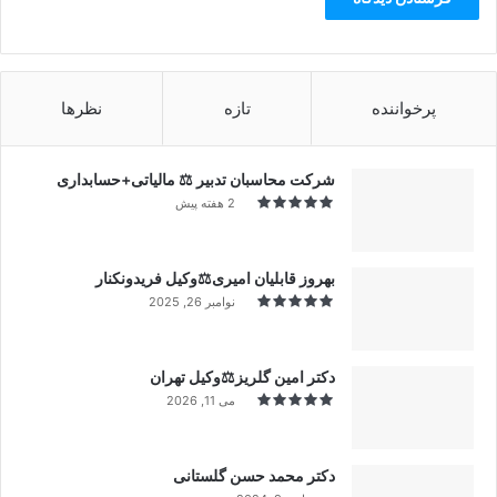
پرخواننده
تازه
نظرها
شرکت محاسبان تدبیر ⚖️ مالیاتی+حسابداری
2 هفته پیش
بهروز قابلیان امیری⚖️وکیل فریدونکنار
نوامبر 26, 2025
دکتر امین گلریز⚖️وکیل تهران
می 11, 2026
دکتر محمد حسن گلستانی