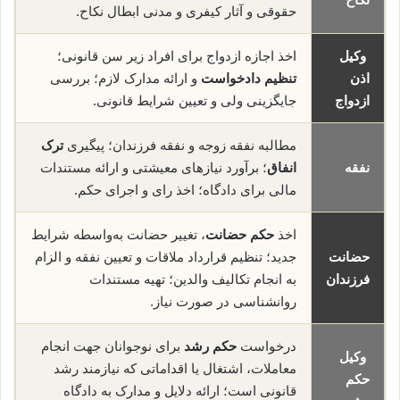
حقوقی و آثار کیفری و مدنی ابطال نکاح.
وکیل
اخذ اجازه ازدواج برای افراد زیر سن قانونی؛
اذن
تنظیم دادخواست
و ارائه مدارک لازم؛ بررسی
ازدواج
جایگزینی ولی و تعیین شرایط قانونی.
مطالبه نفقه زوجه و نفقه فرزندان؛ پیگیری
ترک
نفقه
انفاق
؛ برآورد نیازهای معیشتی و ارائه مستندات
مالی برای دادگاه؛ اخذ رای و اجرای حکم.
اخذ
حکم حضانت
، تغییر حضانت به‌واسطه شرایط
حضانت
جدید؛ تنظیم قرارداد ملاقات و تعیین نفقه و الزام
فرزندان
به انجام تکالیف والدین؛ تهیه مستندات
روانشناسی در صورت نیاز.
درخواست
حکم رشد
برای نوجوانان جهت انجام
وکیل
معاملات، اشتغال یا اقداماتی که نیازمند رشد
حکم
قانونی است؛ ارائه دلایل و مدارک به دادگاه