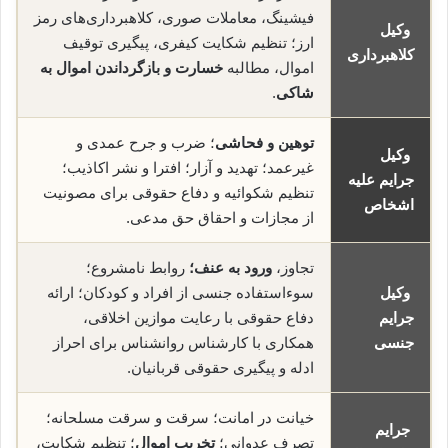
فیشینگ، معاملات صوری، کلاهبرداری‌های رمز
وکیل
ارز؛ تنظیم شکایت کیفری، پیگیری توقیف
کلاهبرداری
اموال، مطالبه
خسارت و بازگرداندن اموال به
شاکی
.
توهین و فحاشی
؛ ضرب و جرح عمدی و
وکیل
غیرعمد؛ تهدید و آزار؛ افترا و نشر اکاذیب؛
جرایم علیه
تنظیم شکوائیه و دفاع حقوقی برای مصونیت
اشخاص
از مجازات و احقاق حق مدعی.
تجاوز،
ورود به عنف؛
روابط نامشروع؛
وکیل
سوءاستفاده جنسی از افراد و کودکان؛ ارائه
جرایم
دفاع حقوقی با رعایت موازین اخلاقی،
جنسی
همکاری با کارشناس روانشناس برای احراز
ادله و پیگیری حقوقی قربانیان.
خیانت در امانت؛ سرقت و سرقت مسلحانه؛
جرایم
تصرف عدوانی؛
تخریب اموال
؛ تنظیم شکایت،