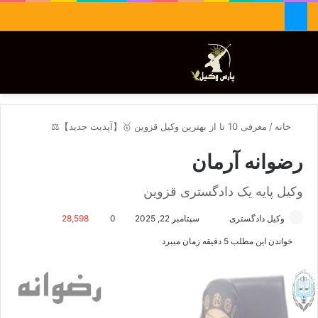
جستجو برای
تغییر پوسته
منو
خانه
/
معرفی 10 تا از بهترین وکیل قزوین 🥇【آپدیت جدید】⚖️
رضوانه آرمان
وکیل پایه یک دادگستری قزوین
وکیل دادگستری
ا
سپتامبر 22, 2025
0
28,598
ر
خواندن این مطلب 5 دقیقه زمان میبرد
س
ا
ل
ا