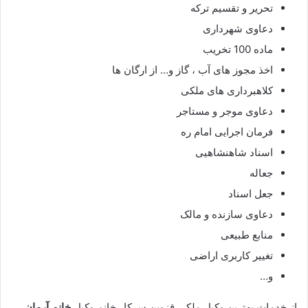
تحریر و تقسیم ترکه
دعاوی شهرداری
ماده 100 تخریب
اخذ مجوز های آب ، گاز و… از ارگان ها
کلاهبرداری های ملکی
دعاوی موجر و مستاجر
فرمان اجرایی امام ره
اسناد شاهنشاهیی
جعاله
جعل اسناد
دعاوی سازنده و مالک
منابع طبیعی
تغییر کاربری اراضی
و…
از خدمات بهترین وکیل ملکی قزوین سرکار خانم وکیل
خانم آرمان