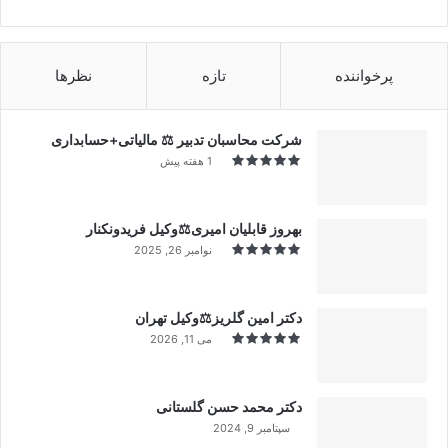
پرخواننده
تازه
نظرها
شرکت محاسبان تدبیر ⚖️ مالیاتی+حسابداری
1 هفته پیش
بهروز قابلیان امیری⚖️وکیل فریدونکنار
نوامبر 26, 2025
دکتر امین گلریز⚖️وکیل تهران
می 11, 2026
دکتر محمد حسن گلستانی
سپتامبر 9, 2024