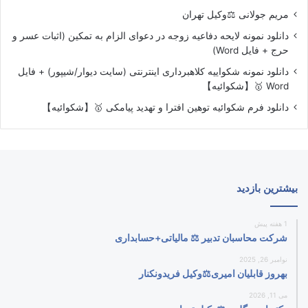
مریم جولانی ⚖️وکیل تهران
دانلود نمونه لایحه دفاعیه زوجه در دعوای الزام به تمکین (اثبات عسر و
حرج + فایل Word)
دانلود نمونه شکواییه کلاهبرداری اینترنتی (سایت دیوار/شیپور) + فایل
Word 🥇【شکوائیه】
دانلود فرم شکوائیه توهین افترا و تهدید پیامکی 🥇【شکوائیه】
بیشترین بازدید
1 هفته پیش
شرکت محاسبان تدبیر ⚖️ مالیاتی+حسابداری
نوامبر 26, 2025
بهروز قابلیان امیری⚖️وکیل فریدونکنار
می 11, 2026