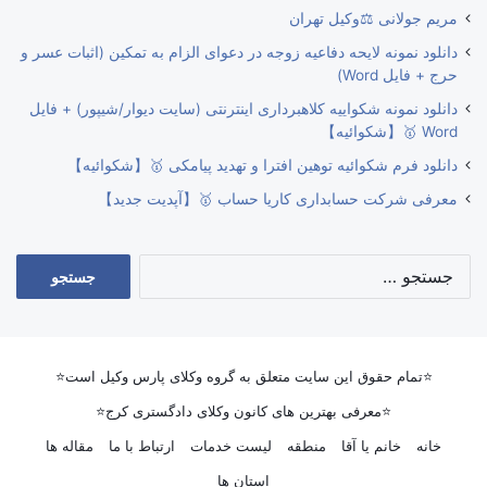
مریم جولانی ⚖️وکیل تهران
دانلود نمونه لایحه دفاعیه زوجه در دعوای الزام به تمکین (اثبات عسر و
حرج + فایل Word)
دانلود نمونه شکواییه کلاهبرداری اینترنتی (سایت دیوار/شیپور) + فایل
Word 🥇【شکوائیه】
دانلود فرم شکوائیه توهین افترا و تهدید پیامکی 🥇【شکوائیه】
معرفی شرکت حسابداری کاریا حساب 🥇【آپدیت جدید】
جستجو
برای:
⭐تمام حقوق این سایت متعلق به گروه وکلای پارس وکیل است⭐
⭐معرفی بهترین های کانون وکلای دادگستری کرج⭐
خانه
خانم یا آقا
منطقه
لیست خدمات
ارتباط با ما
مقاله ها
استان ها