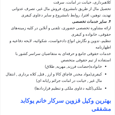
کلاهبرداری، خیانت در امانت، سرقت
تحصیل مال از طریق نامشروع، فروش مال غیر، تصرف عدوانی
تهدید، توهین، افترا، روابط نامشروع و سایر دعاوی کیفری
۴. سایر خدمات تخصصی
ارائه مشاوره تخصصی حضوری، تلفنی و آنلاین در کلیه زمینه‌های
حقوقی، خانواده و کیفری
تنظیم، تدوین و نگارش انواع دادخواست، شکوائیه، لایحه دفاعیه و
اظهارنامه
خدمات حقوقی جامع و حرفه‌ای به متقاضیان سراسر کشور با
استفاده از تیم حقوقی متخصص
خانواده(حضانت فرزند, مهریه, طلاق)
کیفری(مواد مخدر, قاچاق کالا و ارز , قتل, کلاه برداری , انتقال
مال غیر , خیانت در امانت جرائم رایانه ای)
ملکی(کلیه دعاوی ملکی و تنظیم قراردادها)
بهترین وکیل قزوین سرکار
خانم یوکابد
مشفقی