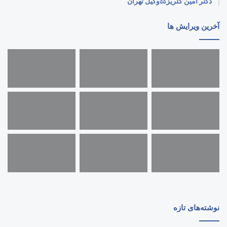
دکتر امین گلریز⚖️وکیل تهران
آخرین ویرایش ها
نوشته‌های تازه