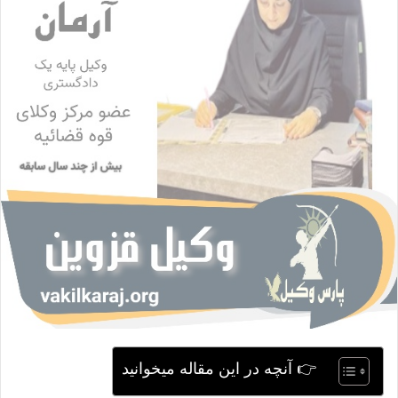
ی
م
ی
ل
👉 آنچه در این مقاله میخوانید