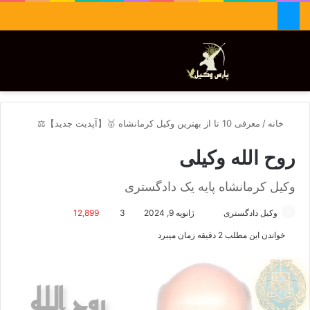
جستجو برای
تغییر پوسته
منو
خانه
/
معرفی 10 تا از بهترین وکیل کرمانشاه 🥇【آپدیت جدید】⚖️
روح الله وکیلی
وکیل کرمانشاه پایه یک دادگستری
وکیل دادگستری
ا
ژانویه 9, 2024
3
12,899
ر
خواندن این مطلب 2 دقیقه زمان میبرد
س
ا
ل
ا