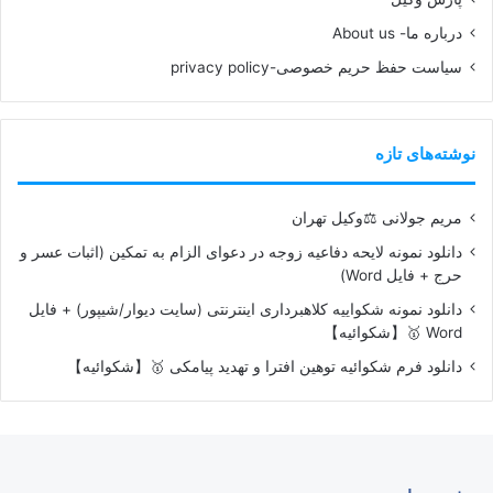
درباره ما- About us
سیاست حفظ حریم خصوصی-privacy policy
نوشته‌های تازه
مریم جولانی ⚖️وکیل تهران
دانلود نمونه لایحه دفاعیه زوجه در دعوای الزام به تمکین (اثبات عسر و
حرج + فایل Word)
دانلود نمونه شکواییه کلاهبرداری اینترنتی (سایت دیوار/شیپور) + فایل
Word 🥇【شکوائیه】
دانلود فرم شکوائیه توهین افترا و تهدید پیامکی 🥇【شکوائیه】