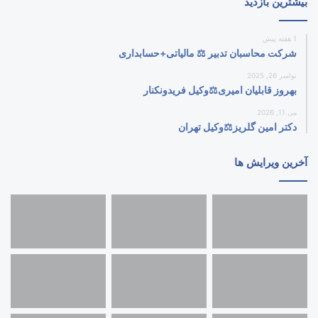
بیشترین بازدید
1 هفته پیش
شرکت محاسبان تدبیر ⚖️ مالیاتی+حسابداری
نوامبر 26, 2025
بهروز قابلیان امیری⚖️وکیل فریدونکنار
می 11, 2026
دکتر امین گلریز⚖️وکیل تهران
آخرین ویرایش ها