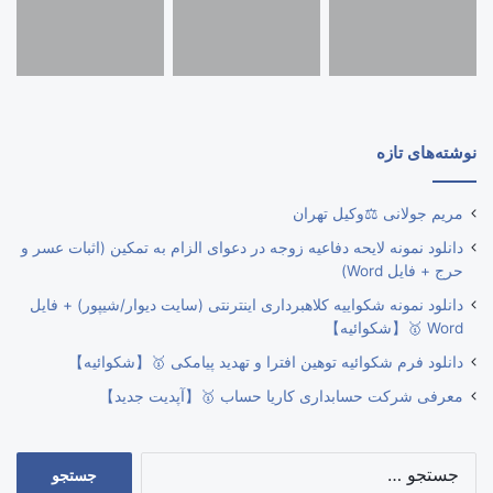
نوشته‌های تازه
مریم جولانی ⚖️وکیل تهران
دانلود نمونه لایحه دفاعیه زوجه در دعوای الزام به تمکین (اثبات عسر و
حرج + فایل Word)
دانلود نمونه شکواییه کلاهبرداری اینترنتی (سایت دیوار/شیپور) + فایل
Word 🥇【شکوائیه】
دانلود فرم شکوائیه توهین افترا و تهدید پیامکی 🥇【شکوائیه】
معرفی شرکت حسابداری کاریا حساب 🥇【آپدیت جدید】
جستجو
برای: