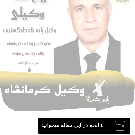
ی
م
ی
ل
👉 آنچه در این مقاله میخوانید