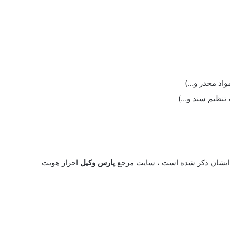
واد مخدر و…)
 تنظیم سند و…)
یشان ذکر شده است ، سایت مرجع
پارس وکیل
احراز هویت