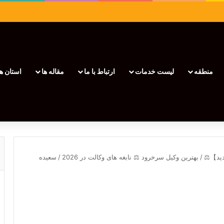
منطقه
لیست خدمات
ارتباط با ما
مقاله ها
استان ها
/
بهترین وکیل سرخرود ⚖️ نابغه های وکالت در 2026
/
سعیده