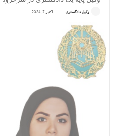
وکیل دادگستری
ا
اکتبر 7, 2024
ر
س
ا
ل
ا
ی
م
ی
ل