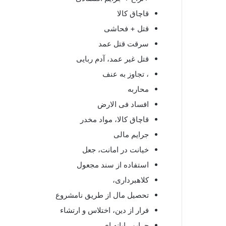
قاچاق کالا
قتل + فحاشی
سرقت قتل عمد
قتل غیر عمد، آدم ربایی
، تجاوز به عنف
محاربه
افساد فی الارض
قاچاق کالا، مواد مخدر
جرایم مالی
خیانت در امانت، جعل
استفاده از سند مجعول
کلاهبرداری،
تحصیل مال از طریق نامشروع
فرار از دین، اختلاس و ارتشاء
جرایم رایانه ای