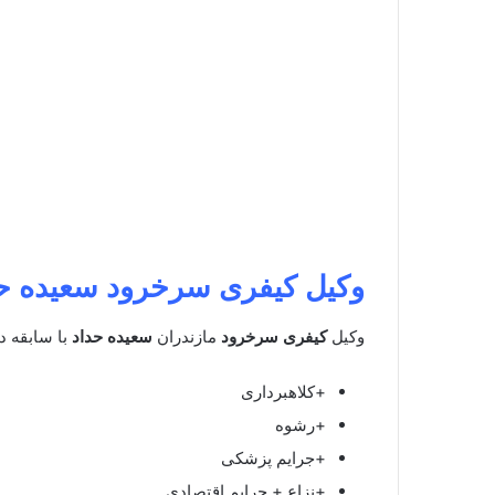
وکیل کیفری
سرخرود
سعیده ح
وکیل
کیفری
سرخرود
مازندران
سعیده حداد
با سابقه د
+کلاهبرداری
+رشوه
+جرایم پزشکی
+نزاع + جرایم اقتصادی