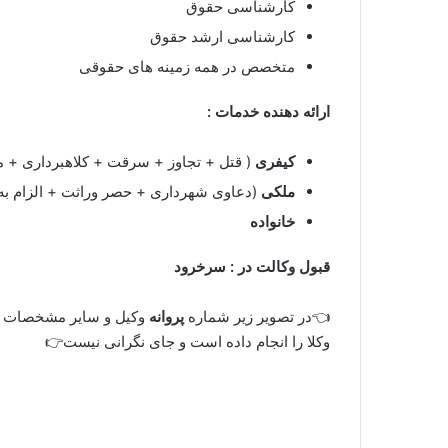
کارشناسی حقوق
کارشناسی ارشد حقوق
متخصص در همه زمینه های حقوقی
ارائه دهنده خدمات :
کیفری
( قتل + تجاوز + سرقت + کلاهبرداری + م
ملکی
(دعاوی شهرداری + حصر وراثت + الزام به
خانواده
قبول وکالت در :
سرخرود
👈در تصویر زیر شماره
پروانه
وکیل و سایر مشخصات ا
وکلا را انجام داده است و جای نگرانی نیست👉