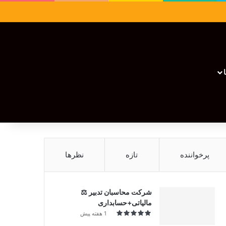
سایدبار
نوشته تصادفی
تغییر پوسته
نوشته تصادفی
پرخواننده
تازه
نظرها
شرکت محاسبان تدبیر ⚖️
مالیاتی+حسابداری
1 هفته پیش