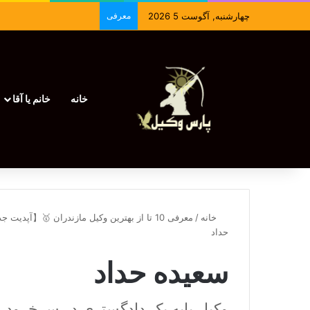
چهارشنبه, آگوست 5 2026
معرفی
خانه
خانم یا آقا
خانه
/
معرفی 10 تا از بهترین وکیل مازندران 🥇【آپدیت جدید】⚖️
حداد
سعیده حداد
وکیل پایه یک دادگستری در سرخرود