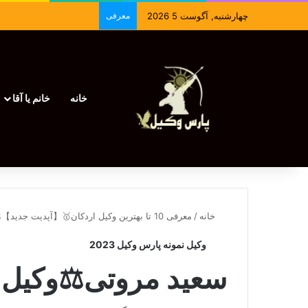
چهارشنبه, آگوست 5 2026
معرفی
خانه
خانم یا آقا
خانه
/
معرفی 10 تا بهترین وکیل اردکان🥇【آپدیت جدید】⚖️
وکیل نمونه پارس وکیل 2023
سعید مروتی⚖️وکیل 