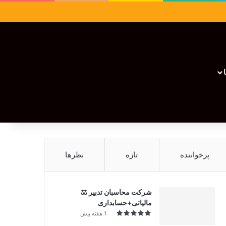
سایدبار
نوشته تصادفی
تغییر پوسته
نوشته تصادفی
پرخواننده
تازه
نظرها
شرکت محاسبان تدبیر ⚖️
مالیاتی+حسابداری
1 هفته پیش