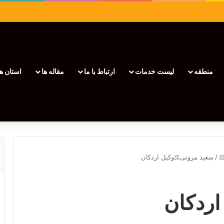
منطقه
لیست خدمات
ارتباط با ما
مقاله ها
استان ها
/
سعید مروتی⚖️وکیل اردکان
اردکان