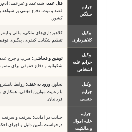
قتل عمد
، شبه‌عمد و غیرعمد؛ آدم‌ر
جرایم
قصد و نیت، دفاع مبتنی بر شواهد و
سنگین
کشور.
وکیل
کلاهبرداری‌های ملکی، مالی و اینتر
کلاهبرداری
تنظیم شکایت کیفری، پیگیری توقی
وکیل
توهین و فحاشی
؛ ضرب و جرح عمدی و
جرایم علیه
شکوائیه و دفاع حقوقی برای مصون
اشخاص
وکیل
تجاوز،
ورود به عنف؛
روابط نامشروع
جرایم
با رعایت موازین اخلاقی، همکاری ب
جنسی
قربانیان.
جرایم
خیانت در امانت؛ سرقت و سرقت 
علیه اموال
درخواست تأمین دلیل و اجرای احکا
و مالکیت