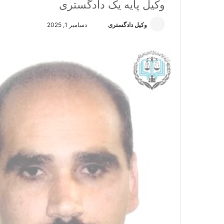
وکیل پایه یک دادگستری
وکیل دادگستری
ا
دسامبر 1, 2025
ر
س
ا
ل
ا
ی
م
ی
ل