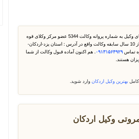
جناب آقای وکیل به شماره پروانه وکالت 5344 عضو مرکز وکلای قوه
قضائیه پایه یک شده در تاریخ ۱۳۸۷/۱۰/۲۸ با بیش از 10 سال سابقه وکالت واقع در آدرس : استان یزد-اردکان-
ره تماس
۰۹۱۳۱۵۶۴۹۲۹
. هم اکنون آماده قبول وکالت از شما
زان هستند.
کامل
بهترین وکیل اردکان
وارد شوید.
روتی وکیل اردکان