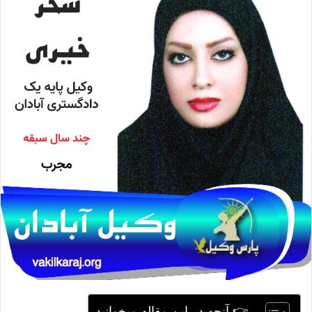
ا
ی
م
ی
ل
👉 آنچه در این مقاله میخوانید