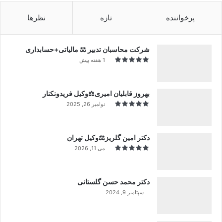
پرخواننده
تازه
نظرها
شرکت محاسبان تدبیر ⚖️ مالیاتی+حسابداری
1 هفته پیش
بهروز قابلیان امیری⚖️وکیل فریدونکنار
نوامبر 26, 2025
دکتر امین گلریز⚖️وکیل تهران
می 11, 2026
دکتر محمد حسن گلستانی
سپتامبر 9, 2024
99%