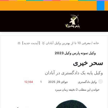
جستجو برای
تغییر پوسته
منو
خانه
/
معرفی 10 تا از بهترین وکیل آبادان 🥇【آپدیت جدید】⚖️
وکیل نمونه پارس وکیل 2023
سحر خیری
وکیل پایه یک دادگستری در آبادان
وکیل دادگستری
ا
جولای 29, 2025
1
12,164
ر
خواندن این مطلب 2 دقیقه زمان میبرد
س
ا
ل