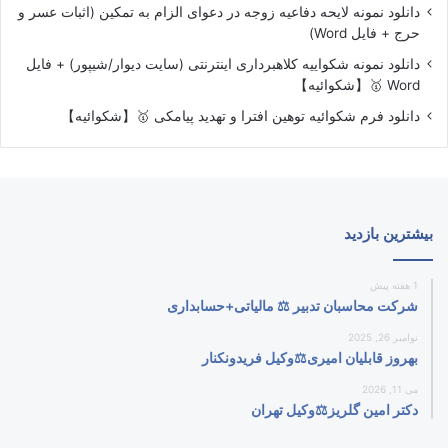
دانلود نمونه لایحه دفاعیه زوجه در دعوای الزام به تمکین (اثبات عسر و
حرج + فایل Word)
دانلود نمونه شکواییه کلاهبرداری اینترنتی (سایت دیوار/شیپور) + فایل
Word 🥇【شکوائیه】
دانلود فرم شکوائیه توهین افترا و تهدید پیامکی 🥇【شکوائیه】
بیشترین بازدید
1 هفته پیش
شرکت محاسبان تدبیر ⚖️ مالیاتی+حسابداری
نوامبر 26, 2025
بهروز قابلیان امیری⚖️وکیل فریدونکنار
می 11, 2026
دکتر امین گلریز⚖️وکیل تهران